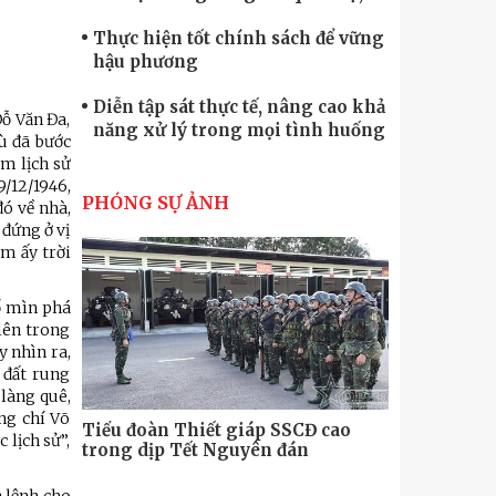
quốc phòng
Thực hiện tốt chính sách để vững
hậu phương
Diễn tập sát thực tế, nâng cao khả
ỗ Văn Đa,
năng xử lý trong mọi tình huống
ù đã bước
êm lịch sử
Xây dựng lực lượng dân quân tự
/12/1946,
vệ “vững mạnh, rộng khắp” ngay
PHÓNG SỰ ẢNH
ó về nhà,
từ cơ sở
 đứng ở vị
Trung đoàn Pháo binh 452: Huấn
êm ấy trời
luyện giỏi nâng cao sức mạnh
chiến đấu
ổ mìn phá
Tiểu đoàn Thiết giáp hoàn thành
lên trong
tốt diễn tập chiến thuật có bắn đạn
y nhìn ra,
thật
 đất rung
Nơi sinh viên rèn ý trí, luyện kỹ
 làng quê,
năng
ng chí Võ
Tiểu đoàn Thiết giáp SSCĐ cao
Bộ Tư lệnh
 lịch sử”,
trong dịp Tết Nguyên đán
chính trị-
thăm, động