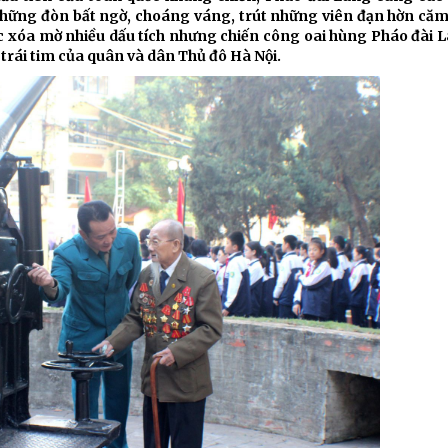
Chiến dịch 500 ngày đêm
Cải cách hành chính, 
ững đòn bất ngờ, choáng váng, trút những viên đạn hờn căm
hoặc xóa mờ nhiều dấu tích nhưng chiến công oai hùng Pháo đài
trái tim của quân và dân Thủ đô Hà Nội.
 ninh