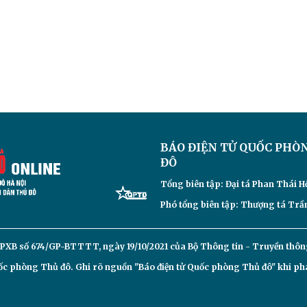
BÁO ĐIỆN TỬ
QUỐC PHÒ
ĐÔ
Tổng biên tập: Đại
tá Phan Thái H
Phó tổng biên tập: Thượng tá Trần
PXB số 674/GP-BTTTT, ngày 19/10/2021 của Bộ Thông tin - Truyền thôn
c phòng Thủ đô. Ghi rõ nguồn "Báo điện tử Quốc phòng Thủ đô" khi phát 