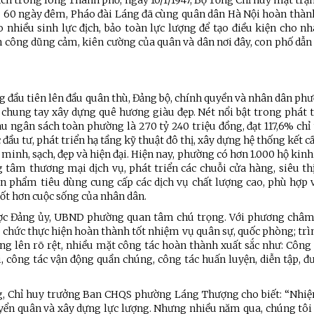
h trong lòng Thành phố, ngày 10/1/1947, Bộ Tổng Chỉ huy mặt trậ
u 60 ngày đêm, Pháo đài Láng đã cùng quân dân Hà Nội hoàn thành
nhiều sinh lực địch, bảo toàn lực lượng để tạo điều kiện cho nh
n công dũng cảm, kiên cường của quân và dân nơi đây, con phố dẫ
ng đầu tiên lên đầu quân thù, Đảng bộ, chính quyền và nhân dân p
ung tay xây dựng quê hương giàu đẹp. Nét nổi bật trong phát t
 ngân sách toàn phường là 270 tỷ 240 triệu đồng, đạt 117,6% chỉ
đầu tư, phát triển hạ tầng kỹ thuật đô thị, xây dựng hệ thống kết c
 minh, sạch, đẹp và hiện đại. Hiện nay, phường có hơn 1.000 hộ kin
tâm thương mại dịch vụ, phát triển các chuỗi cửa hàng, siêu thị
n phẩm tiêu dùng cung cấp các dịch vụ chất lượng cao, phù hợp v
tốt hơn cuộc sống của nhân dân.
ược Đảng ủy, UBND phường quan tâm chú trọng. Với phương châm
chức thực hiện hoàn thành tốt nhiệm vụ quân sự, quốc phòng; trì
g lên rõ rệt, nhiều mặt công tác hoàn thành xuất sắc như: Công 
, công tác vận động quần chúng, công tác huấn luyện, diễn tập, 
ng, Chỉ huy trưởng Ban CHQS phường Láng Thượng cho biết: “Nhi
uyển quân và xây dựng lực lượng. Nhưng nhiều năm qua, chúng tôi