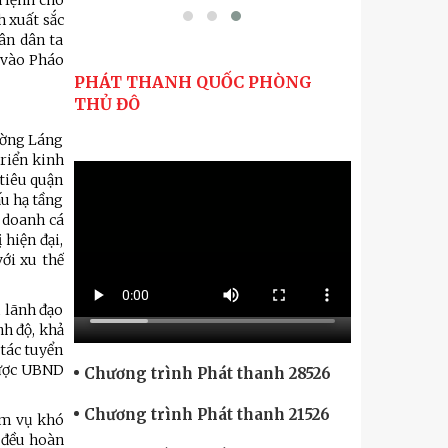
n lệnh cho
 xuất sắc
ân dân ta
n vào Pháo
PHÁT THANH QUỐC PHÒNG
THỦ ĐÔ
hường Láng
riển kinh
 tiêu quận
ấu hạ tầng
h doanh cá
 hiện đại,
ới xu thế
 lãnh đạo
nh độ, khả
tác tuyển
được UBND
Chương trình Phát thanh 28526
Chương trình Phát thanh 21526
ệm vụ khó
 đều hoàn