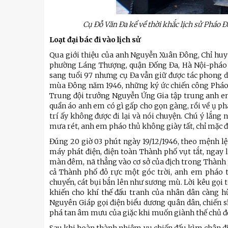
Cụ Đỗ Văn Đa kể về thời khắc lịch sử Pháo 
Loạt đại bác đi vào lịch sử
Qua giới thiệu của anh Nguyễn Xuân Đông, Chỉ huy
phường Láng Thượng, quận Đống Đa, Hà Nội-pháo 
sang tuổi 97 nhưng cụ Đa vẫn giữ được tác phong dứ
mùa Đông năm 1946, những ký ức chiến công Pháo đà
Trung đội trưởng Nguyễn Ứng Gia tập trung anh em
quần áo anh em có gì gấp cho gọn gàng, rồi về ụ phá
trí ấy không được đi lại và nói chuyện. Chú ý lắng
mưa rét, anh em pháo thủ không giày tất, chỉ mặc độ
Đúng 20 giờ 03 phút ngày 19/12/1946, theo mệnh l
máy phát điện, điện toàn Thành phố vụt tắt, ngay 
màn đêm, nã thẳng vào cơ sở của địch trong Thành p
cả Thành phố đỏ rực một góc trời, anh em pháo 
chuyển, cát bụi bắn lên như sương mù. Lời kêu gọi 
khiến cho khí thế đấu tranh của nhân dân càng h
u
Tiểu đoàn Thiết giáp SSCĐ cao
Bộ Tư l
Nguyên Giáp gọi điện biểu dương quân dân, chiến sĩ P
trong dịp Tết Nguyên đán
chính t
phá tan âm mưu của giặc khi muốn giành thế chủ độn
thăm, đ