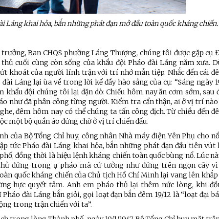
Đài Láng khai hỏa, bắn những phát đạn mở đầu toàn quốc kháng chiến.
 trưởng, Ban CHQS phường Láng Thượng, chúng tôi được gặp cụ Đ
thủ cuối cùng còn sống của khẩu đội Pháo đài Láng năm xưa. D
t khoát của người lính trận với trí nhớ mẫn tiệp. Nhắc đến cái đ
i Láng lại ùa về trong lời kể đầy hào sảng của cụ: “Sáng ngày 19
 khẩu đội chúng tôi lại dặn dò: Chiều hôm nay ăn cơm sớm, sau đ
o như đã phân công từng người. Kiểm tra cẩn thận, ai ở vị trí nào
 nghe, đêm hôm nay có thể chúng ta tấn công địch. Từ chiều đến đ
c một bộ quần áo đứng chờ ở vị trí chiến đấu.
ệnh của Bộ Tổng Chỉ huy, công nhân Nhà máy điện Yên Phụ cho n
lập tức Pháo đài Láng khai hỏa, bắn những phát đạn đầu tiên vút 
hố, đồng thời là hiệu lệnh kháng chiến toàn quốc bùng nổ. Lúc nà
thủ đứng trong ụ pháo mà cứ tưởng như đứng trên ngọn cây vì
toàn quốc kháng chiến của Chủ tịch Hồ Chí Minh lại vang lên khắp
ừng hực quyết tâm. Anh em pháo thủ lại thêm nức lòng, khi đồ
ệnh Thủ đô và các tổ chức
Hương Tết ra đảo tiền tiêu
háo đài Láng bắn giỏi, gọi loạt đạn bắn đêm 19/12 là “loạt đại bác
rị-xã hội thành phố Hà Nội
g trong trận chiến với ta”.
ộng viên chiến sĩ mới