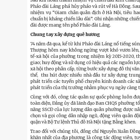
Sau khi hoàn thành nhiệm vụ chiến đấu kìm chân địc
Pháo đài Láng phá hủy pháo và rút về Hà Đông. Sa
nhiệm vụ “Giam chân quân địch ở Hà Nội, tiêu hao 
chuẩn bị kháng chiến lâu dài”. Ghi nhận những chiế
đài được mang tên phố Pháo đài Láng.
Chung tay xây dựng quê hương
74 năm đã qua, kể từ khi Pháo đài Láng nổ tiếng sú
Thượng hôm nay không ngừng vượt khó vươn lên, ch
tế-xã hội của phường trong nhiệm kỳ 2015-2020, thu
giao; huy động và sử dụng có hiệu quả các nguồn lực 
xã hội theo phân cấp, từng bước xây dựng đô thị văn
thể, thu hút được nhiều nhà đầu tư xây dựng trung 
phát triển các tuyến phố chuyên kinh doanh các sả
phát triển của thị trường nhằm phục vụ ngày càng 
Cùng với đó, công tác quân sự quốc phòng luôn đ
toàn diện, Đảng ủy đã lãnh đạo Ban CHQS phường tổ 
năng SSCĐ của lực lượng dân quân phường được nân
chọn và gọi công dân nhập ngũ, động viên quân đội
quận và Bộ Tư lệnh Thủ đô Hà Nội tặng Bằng khen.
Trao đổi với chúng tôi, đồng chí Nguyễn Xuân Đô
khăn nhất của địa phương là công tác động viên, t