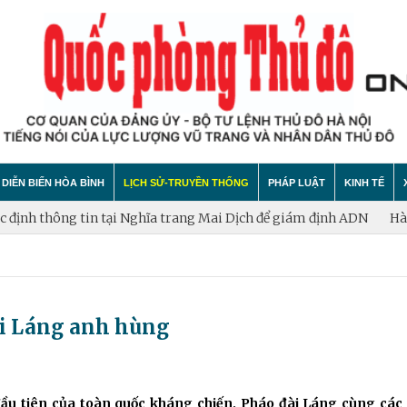
DIỄN BIẾN HÒA BÌNH
LỊCH SỬ-TRUYỀN THỐNG
PHÁP LUẬT
KINH TẾ
h thông tin tại Nghĩa trang Mai Dịch để giám định ADN
Hà Nội phấ
hính trị
hất bại âm mưu diễn biến hòa bình
Theo Dòng Lịch Sử
Tin tức
Tin tức
"tự diễn biến", "tự chuyển hóa"
Sự Kiện
An ninh - Trật tự
Xây dựng
ài Láng anh hùng
Lịch sử LLVT nhân dân Thủ đô Hà Nội
Cuộc sống quanh ta
Vấn đề và
Thông Tin Liệt Sĩ
Tìm hiểu chính sách
Hội nhập
ầu tiên của toàn quốc kháng chiến, Pháo đài Láng cùng các