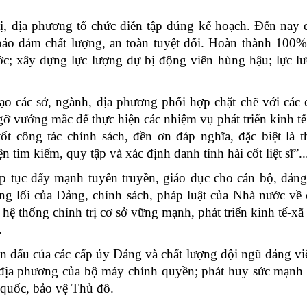
ị, địa phương tổ chức diễn tập đúng kế hoạch. Đến nay 
ảo đảm chất lượng, an toàn tuyệt đối. Hoàn thành 100% 
ớc; xây dựng lực lượng dự bị động viên hùng hậu; lực l
o các sở, ngành, địa phương phối hợp chặt chẽ với các 
ỡ vướng mắc để thực hiện các nhiệm vụ phát triển kinh tế 
t công tác chính sách, đền ơn đáp nghĩa, đặc biệt là t
ìm kiếm, quy tập và xác định danh tính hài cốt liệt sĩ”..
ếp tục đẩy mạnh tuyên truyền, giáo dục cho cán bộ, đảng
g lối của Đảng, chính sách, pháp luật của Nhà nước về 
ệ thống chính trị cơ sở vững mạnh, phát triển kinh tế-xã 
.
iến đấu của các cấp ủy Đảng và chất lượng đội ngũ đảng vi
 địa phương của bộ máy chính quyền; phát huy sức mạnh 
 quốc, bảo vệ Thủ đô.