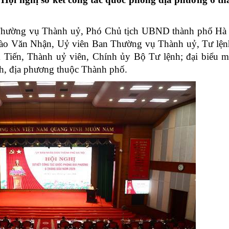
Chiến dịch 500 ngày đêm
Cải cách hành chính, 
hường vụ Thành uỷ, Phó Chủ tịch UBND thành phố Hà
 ninh
 Đào Văn Nhận, Uỷ viên Ban Thường vụ Thành uỷ, Tư lệ
Tiến, Thành uỷ viên, Chính ủy Bộ Tư lệnh; đại biểu m
h, địa phương thuộc Thành phố.