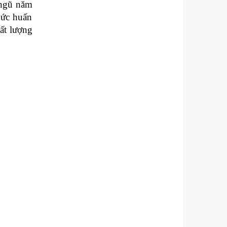
 ngũ năm
hức huấn
hất lượng