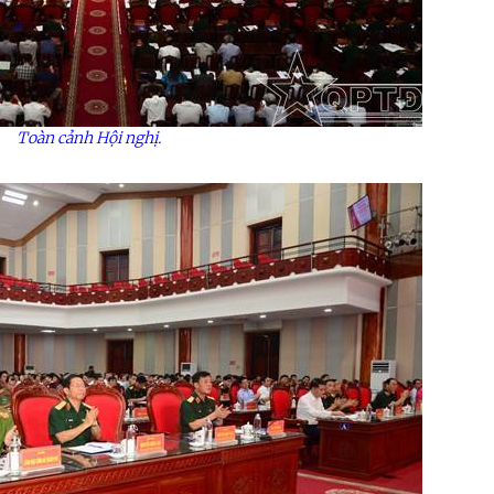
Toàn cảnh Hội nghị.
ệnh Thủ đô và các tổ chức
Hương Tết ra đảo tiền tiêu
rị-xã hội thành phố Hà Nội
ộng viên chiến sĩ mới