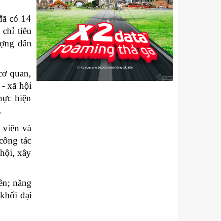
đã có 14
chỉ tiêu
ượng dân
cơ quan,
- xã hội
hực hiện
.
 viên và
công tác
hội, xây
ên; năng
khối đại