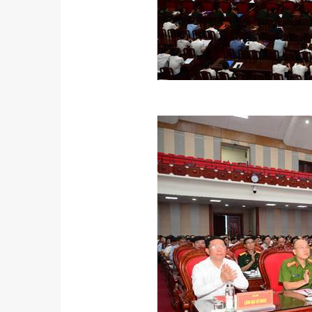
u
Tiểu đoàn Thiết giáp SSCĐ cao
Bộ Tư l
trong dịp Tết Nguyên đán
chính t
thăm, đ