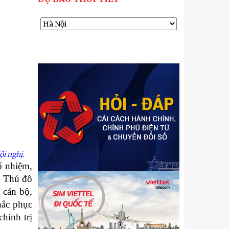
i nghị.
ổ nhiệm,
g Thủ đô
 cán bộ,
hắc phục
hính trị