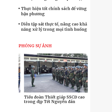
quốc phòng
Thực hiện tốt chính sách để vững
hậu phương
Diễn tập sát thực tế, nâng cao khả
năng xử lý trong mọi tình huống
Xây dựng lực lượng dân quân tự
vệ “vững mạnh, rộng khắp” ngay
PHÓNG SỰ ẢNH
từ cơ sở
Trung đoàn Pháo binh 452: Huấn
luyện giỏi nâng cao sức mạnh
chiến đấu
Tiểu đoàn Thiết giáp hoàn thành
tốt diễn tập chiến thuật có bắn đạn
thật
Nơi sinh viên rèn ý trí, luyện kỹ
năng
Tiểu đoàn Thiết giáp SSCĐ cao
Bộ Tư lệnh
trong dịp Tết Nguyên đán
chính trị-
thăm, động