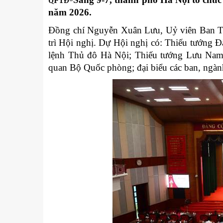
QPTĐ-
Kỹ thuật
năm 2026.
Hậu phương quân đội
Đồng chí Nguyễn Xuân Lưu, Uỷ viên Ban T
Giáo dục Quốc phòng và An
trì Hội nghị. Dự Hội nghị có: Thiếu tướng
lệnh Thủ đô Hà Nội; Thiếu tướng Lưu Nam 
quan Bộ Quốc phòng; đại biểu các ban, ngàn