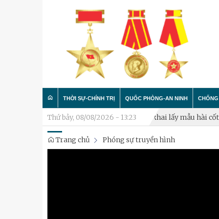
THỜI SỰ-CHÍNH TRỊ
QUỐC PHÒNG-AN NINH
CHỐNG 
nh chiến đấu phòng thủ năm 2026
Thứ bảy, 08/08/2026 - 13:23
Triển khai lấy mẫu hài cốt liệ
Trang chủ
Phóng sự truyền hình
Trong nước
Công tác Đảng - Công tác C
Làm t
Quân đội
Huấn luyện SSCĐ
Chống 
Luận bàn
Xây dựng đơn vị
Thành phố Hà Nội
Hậu cần