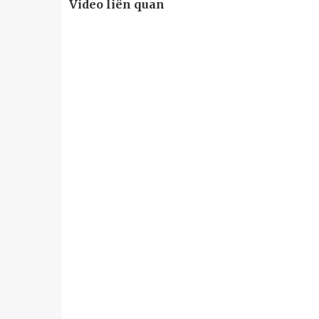
Video liên quan
u
Tiểu đoàn Thiết giáp SSCĐ cao
Bộ Tư l
trong dịp Tết Nguyên đán
chính t
thăm, đ