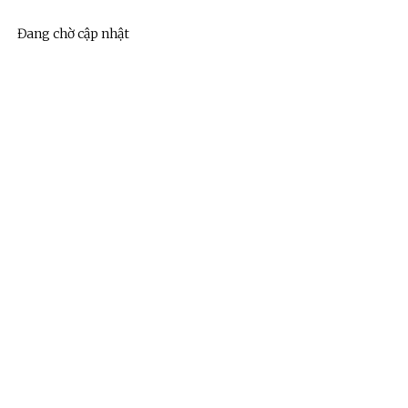
Đang chờ cập nhật
ệnh Thủ đô và các tổ chức
Hương Tết ra đảo tiền tiêu
rị-xã hội thành phố Hà Nội
ộng viên chiến sĩ mới