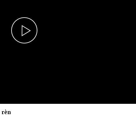
Chiến dịch 500 ngày đêm
Cải cách hành chính, 
 ninh
Play
Video
 rèn