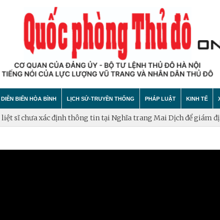
DIỄN BIẾN HÒA BÌNH
LỊCH SỬ-TRUYỀN THỐNG
PHÁP LUẬT
KINH TẾ
t sĩ chưa xác định thông tin tại Nghĩa trang Mai Dịch để giám định
hính trị
hất bại âm mưu diễn biến hòa bình
Theo Dòng Lịch Sử
Tin tức
Tin tức
"tự diễn biến", "tự chuyển hóa"
Sự Kiện
An ninh - Trật tự
Xây dựng
Lịch sử LLVT nhân dân Thủ đô Hà Nội
Cuộc sống quanh ta
Vấn đề và
Thông Tin Liệt Sĩ
Tìm hiểu chính sách
Hội nhập