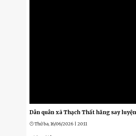
Kỹ thuật
Hậu phương quân đội
Giáo dục Quốc phòng và An
Dân quân xã Thạch Thất hăng say luyện
Thứ ba, 16/06/2026 | 20:11