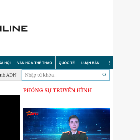
XÃ HỘI
VĂN HOÁ-THỂ THAO
QUỐC TẾ
LUẬN BÀN
 ADN
Hà Nội phấn đấu hoàn thành lấy mẫu xác định danh tính hài c
PHÓNG SỰ TRUYỀN HÌNH
Tin tức
Trong nước
Sự kiện
 nông thôn mới
Y tế
Quốc tế
Bình luận quốc tế
 dư luận
Giáo dục
Hà Nội thanh lịch
Bảo vệ chủ quyền biển đảo
Cải cách hành chính
Nét đẹp Người chiến sỹ Thủ đô
Khoa học quân sự nước ngoài