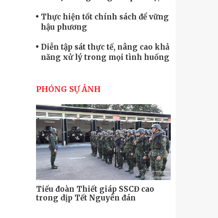
quốc phòng
Thực hiện tốt chính sách để vững
hậu phương
Diễn tập sát thực tế, nâng cao khả
năng xử lý trong mọi tình huống
Xây dựng lực lượng dân quân tự
vệ “vững mạnh, rộng khắp” ngay
PHÓNG SỰ ẢNH
từ cơ sở
Trung đoàn Pháo binh 452: Huấn
luyện giỏi nâng cao sức mạnh
chiến đấu
Tiểu đoàn Thiết giáp hoàn thành
tốt diễn tập chiến thuật có bắn đạn
thật
Nơi sinh viên rèn ý trí, luyện kỹ
năng
Tiểu đoàn Thiết giáp SSCĐ cao
Bộ Tư lệnh
trong dịp Tết Nguyên đán
chính trị-
thăm, động