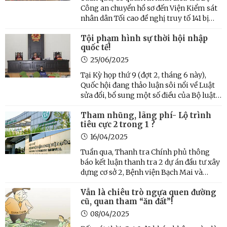
Công an chuyển hồ sơ đến Viện Kiểm sát
nhân dân Tối cao đề nghị truy tố 141 bị
can, trong đó có 5 bị can về tội: “Tổ chức
Tội phạm hình sự thời hội nhập
đánh bạc” (3 người Hàn Quốc, 2 người
quốc tế!
Việt Nam) và 136 bị can tội: “Đánh bạc”;
sự vụ khởi ...
25/06/2025
Tại Kỳ họp thứ 9 (đợt 2, tháng 6 này),
Quốc hội đang thảo luận sôi nổi về Luật
sửa đổi, bổ sung một số điều của Bộ luật
Hình sự; dự án Luật sử đổi, bổ sung một
Tham nhũng, lãng phí- Lộ trình
số điều của Bộ luật Tố tụng hình sự thể
tiêu cực 2 trong 1 ?
hiện trong Tờ trình của Chính phủ, nhất
là các ...
16/04/2025
Tuần qua, Thanh tra Chính phủ thông
báo kết luận thanh tra 2 dự án đầu tư xây
dựng cơ sở 2, Bệnh viện Bạch Mai và
Bệnh viện Hữu nghị Việt-Đức tại tỉnh Hà
Vẫn là chiêu trò ngựa quen đường
Nam, có dấu hiệu tiêu cực, lãng phí. Sau
cũ, quan tham “ăn đất”!
10 năm thi công dang dở, vẫn “cỏ mọc um
tùm”, thiệt ...
08/04/2025