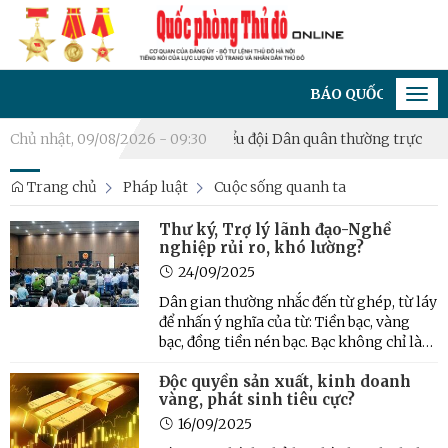
BÁO QUỐC PHÒNG THỦ ĐÔ 
Tog
navi
c
Chủ nhật, 09/08/2026 - 09:30
Xã Hòa Lạc thành lập Tiểu đội Dân quân thường trực
Phườn
Trang chủ
Pháp luật
Cuộc sống quanh ta
Thư ký, Trợ lý lãnh đạo-Nghề
nghiệp rủi ro, khó lường?
24/09/2025
Dân gian thường nhắc đến từ ghép, từ láy
để nhấn ý nghĩa của từ: Tiền bạc, vàng
bạc, đồng tiền nén bạc. Bạc không chỉ là
danh từ, còn là tính từ nữa-bạc bẽo. Thì
Độc quyền sản xuất, kinh doanh
ra, đồng tiền bất chính, chẳng vô can lại
vàng, phát sinh tiêu cực?
chui tọt vào túi ai đó. Và nó cũng bạc bẽo,
...
16/09/2025