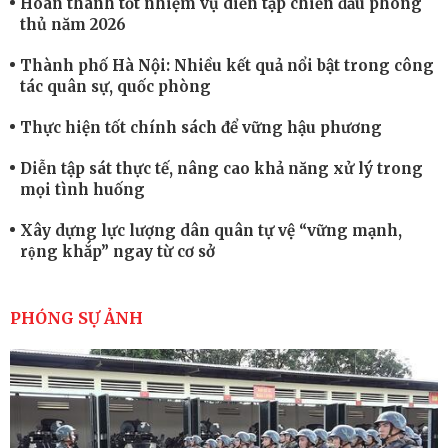
Hoàn thành tốt nhiệm vụ diễn tập chiến đấu phòng
thủ năm 2026
Thành phố Hà Nội: Nhiều kết quả nổi bật trong công
tác quân sự, quốc phòng
Thực hiện tốt chính sách để vững hậu phương
Diễn tập sát thực tế, nâng cao khả năng xử lý trong
mọi tình huống
Xây dựng lực lượng dân quân tự vệ “vững mạnh,
rộng khắp” ngay từ cơ sở
Trung đoàn Pháo binh 452: Huấn luyện giỏi nâng
cao sức mạnh chiến đấu
PHÓNG SỰ ẢNH
Tiểu đoàn Thiết giáp hoàn thành tốt diễn tập chiến
thuật có bắn đạn thật
Nơi sinh viên rèn ý trí, luyện kỹ năng