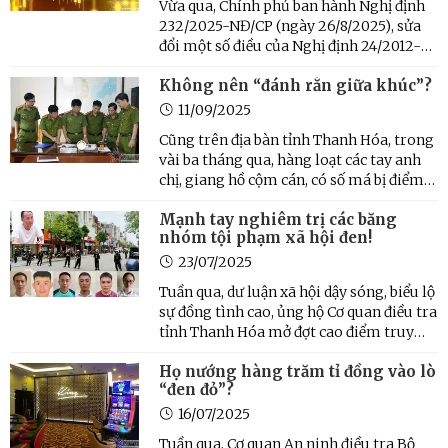
Vừa qua, Chính phủ ban hành Nghị định
232/2025-NĐ/CP (ngày 26/8/2025), sửa
đổi một số điều của Nghị định 24/2012-
NĐ/CP về quản lý hoạt động kinh doanh
Không nên “đánh rắn giữa khúc”?
vàng, chấm dứt cơ chế Nhà nước độc
quyền thương hiệu vàng miếng, mở rộng
11/09/2025
đối tượng sản xuất vàng ...
Cũng trên địa bàn tỉnh Thanh Hóa, trong
vài ba tháng qua, hàng loạt các tay anh
chị, giang hồ cộm cán, có số má bị điểm
mặt chỉ tên, sa lưới pháp luật, được kể
Mạnh tay nghiêm trị các băng
đến như Tuấn “thần đèn”, Đạt “ma”, Mạnh
nhóm tội phạm xã hội đen!
“gỗ”, Ý “yểng”, Thu “vệ sĩ”, Na “con”, Tài ...
23/07/2025
Tuần qua, dư luận xã hội dậy sóng, biểu lộ
sự đồng tình cao, ủng hộ Cơ quan điều tra
tỉnh Thanh Hóa mở đợt cao điểm truy
quyét, tấn công các băng nhóm tội phạm
Họ nướng hàng trăm tỉ đồng vào lò
hoạt động có tổ chức, bắt giữ nhiều
“đen đỏ”?
“trùm giang hồ xứ Thanh”.
16/07/2025
Tuần qua, Cơ quan An ninh điều tra Bộ