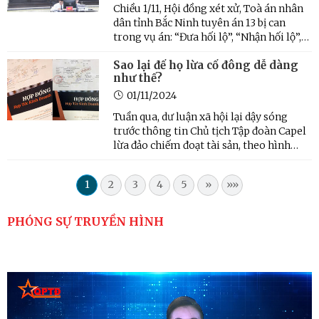
Chiều 1/11, Hội đồng xét xử, Toà án nhân
dân tỉnh Bắc Ninh tuyên án 13 bị can
trong vụ án: “Đưa hối lộ”, “Nhận hối lộ”,
“Vi phạm quy định về đấu thầu gây hậu
Sao lại để họ lừa cổ đông dễ dàng
quả nghiêm trọng”, “Lợi dụng chức vụ,
như thế?
quyền hạn trong khi thi hành công vụ”,
xảy ra tại Sở ...
01/11/2024
Tuần qua, dư luận xã hội lại dậy sóng
trước thông tin Chủ tịch Tập đoàn Capel
lừa đảo chiếm đoạt tài sản, theo hình
thức kêu gọi hợp tác kinh doanh, mua
bán cổ phiếu, trả lãi suất cao. Cơ quan
1
2
3
4
5
»
»»
Cảnh sát điều tra Công an Thành phố Hồ
Chí Minh (ngày ...
PHÓNG SỰ TRUYỀN HÌNH