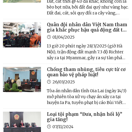
Đất, cát thời @ 4.0 đã khác, không còn là
bèo bọt nữa, bởi đất đai quý như vàng bạc.
Đất đai, cát, sỏi quy đổi ra cây vàng,
lượng vàng, euro, USD, bạc tỉ chứ đâu
Quân đội nhân dân Việt Nam tham
phải thứ rẻ như bèo mà các quan tham
gia khắc phục hậu quả động đất tại
vung tay bán đổi! Đất đai chỉ có giới hạn,
Myanmar
tài ...
01/04/2025
13 giờ 20 phút ngày 28/3/2025 (giờ Hà
Nội), trận động đất mạnh 7.3 độ Richter
xảy ra tại Myanmar, gây ra sự tàn phá
nghiêm trọng tại khu vực miền Trung
Chống tham nhũng, tiêu cực từ cơ
quốc gia này. Tổ chức Y tế Thế giới (WHO)
quan bảo vệ pháp luật!
ngày 30-3 đánh giá, trận động đất ở
Myanmar là tình ...
26/03/2025
Tòa án nhân dân tỉnh Gia Lai (ngày 14/3)
mở phiên tòa xử vụ chạy án xảy ra tại
huyện Ia Pa, tuyên phạt bị cáo Bùi Viết
Minh Quân (sinh năm 1983, cựu Thẩm
Loại tội phạm “Đưa, nhận hối lộ”
phán, Phó Chánh án Tòa án nhân dân
gia tăng!
huyện Ia Pa) 15 tháng tù tội “Nhận hối
lộ”; bị cáo Nguyễn ...
07/11/2024