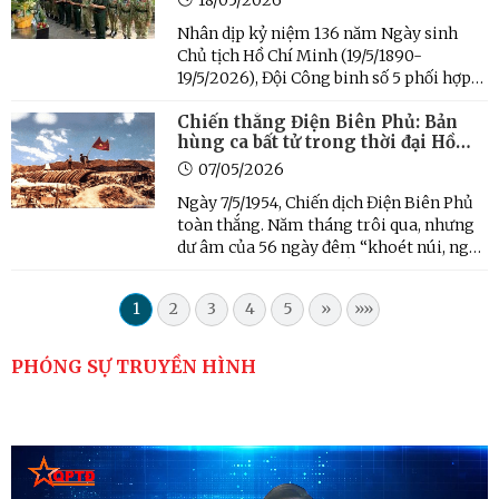
Nhân dịp kỷ niệm 136 năm Ngày sinh
Chủ tịch Hồ Chí Minh (19/5/1890-
19/5/2026), Đội Công binh số 5 phối hợp
cùng Trường Trung cấp Kỹ thuật Công
Chiến thắng Điện Biên Phủ: Bản
binh đã tổ chức Lễ dâng hương, báo công
hùng ca bất tử trong thời đại Hồ
dân Bác tại Khu Di tích Chủ tịch Hồ Chí
Chí Minh
Minh tại Đá Chông (Ba ...
07/05/2026
Ngày 7/5/1954, Chiến dịch Điện Biên Phủ
toàn thắng. Năm tháng trôi qua, nhưng
dư âm của 56 ngày đêm “khoét núi, ngủ
hầm, mưa dầm, cơm vắt”, chiến đấu dũng
cảm, mưu trí, sáng tạo của quân và dân
1
2
3
4
5
»
»»
Việt Nam trong cuộc kháng chiến chống
thực dân Pháp vẫn ...
PHÓNG SỰ TRUYỀN HÌNH