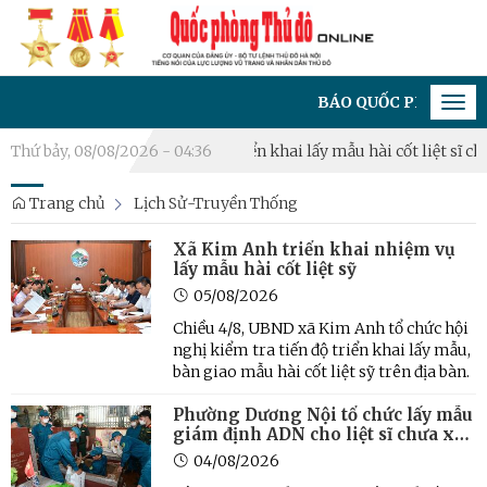
BÁO QUỐC PHÒNG THỦ ĐÔ - 
Tog
navi
u phòng thủ năm 2026
Thứ bảy, 08/08/2026 - 04:36
Triển khai lấy mẫu hài cốt liệt sĩ chưa xá
Trang chủ
Lịch Sử-Truyền Thống
Xã Kim Anh triển khai nhiệm vụ
lấy mẫu hài cốt liệt sỹ
05/08/2026
Chiều 4/8, UBND xã Kim Anh tổ chức hội
nghị kiểm tra tiến độ triển khai lấy mẫu,
bàn giao mẫu hài cốt liệt sỹ trên địa bàn.
Phường Dương Nội tổ chức lấy mẫu
giám định ADN cho liệt sĩ chưa xác
định thông tin
04/08/2026