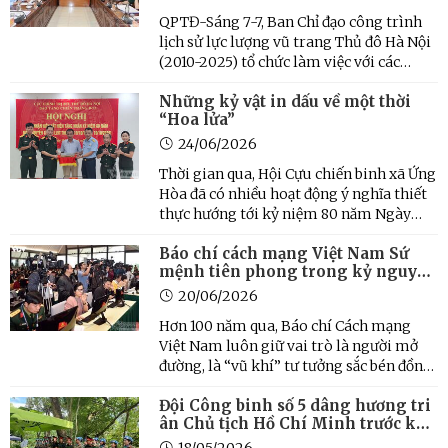
cao nhất
QPTĐ-Sáng 7-7, Ban Chỉ đạo công trình
lịch sử lực lượng vũ trang Thủ đô Hà Nội
(2010-2025) tổ chức làm việc với các
thành viên Ban Chỉ đạo, Ban Chủ nhiệm,
Những kỷ vật in dấu về một thời
Ban Biên soạn, Tổ sưu tầm công trình
“Hoa lửa”
“Lịch sử lực lượng vũ trang Thủ đô Hà
Nội (2010-2025).
24/06/2026
Thời gian qua, Hội Cựu chiến binh xã Ứng
Hòa đã có nhiều hoạt động ý nghĩa thiết
thực hướng tới kỷ niệm 80 năm Ngày
truyền thống Lực lượng vũ trang Thủ đô,
Báo chí cách mạng Việt Nam Sứ
góp phần lưu giữ, “truyền lửa” cho thế
mệnh tiên phong trong kỷ nguyên
hệ trẻ về những “chứng nhân thầm lặng”
mới
của một thời kỳ ...
20/06/2026
Hơn 100 năm qua, Báo chí Cách mạng
Việt Nam luôn giữ vai trò là người mở
đường, là “vũ khí” tư tưởng sắc bén đồng
hành cùng lịch sử dân tộc. Từ những
Đội Công binh số 5 dâng hương tri
trang báo in bằng phương pháp thủ
ân Chủ tịch Hồ Chí Minh trước khi
công, nhen nhóm ngọn lửa giành độc
lên đường làm nhiệm vụ
lập, đến tiếng súng bằng ngòi ...
18/05/2026