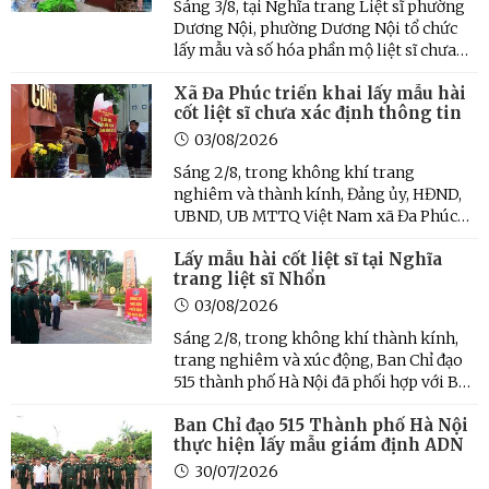
Sáng 3/8, tại Nghĩa trang Liệt sĩ phường
Dương Nội, phường Dương Nội tổ chức
lấy mẫu và số hóa phần mộ liệt sĩ chưa
xác định được danh tính để phục vụ công
Xã Đa Phúc triển khai lấy mẫu hài
tác giám định ADN theo kế hoạch của
cốt liệt sĩ chưa xác định thông tin
thành phố Hà Nội.
03/08/2026
Sáng 2/8, trong không khí trang
nghiêm và thành kính, Đảng ủy, HĐND,
UBND, UB MTTQ Việt Nam xã Đa Phúc
đã tổ chức Lễ dâng hương, dâng hoa và
Lấy mẫu hài cốt liệt sĩ tại Nghĩa
triển khai công tác lấy mẫu hài cốt liệt sĩ
trang liệt sĩ Nhổn
còn thiếu thông tin để phục vụ giám
định ADN tại Nghĩa trang ...
03/08/2026
Sáng 2/8, trong không khí thành kính,
trang nghiêm và xúc động, Ban Chỉ đạo
515 thành phố Hà Nội đã phối hợp với Bộ
Tư lệnh Thủ đô, Sở Nội vụ Hà Nội và
Ban Chỉ đạo 515 Thành phố Hà Nội
UBND phường Tây Tựu tổ chức Lễ dâng
thực hiện lấy mẫu giám định ADN
hương và triển khai lấy mẫu hài cốt liệt
sĩ chưa xác định ...
30/07/2026