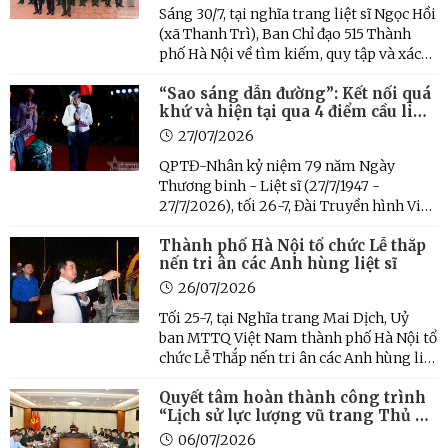
Sáng 30/7, tại nghĩa trang liệt sĩ Ngọc Hồi
(xã Thanh Trì), Ban Chỉ đạo 515 Thành
phố Hà Nội về tìm kiếm, quy tập và xác
định danh tính hài cốt liệt sĩ đã tổ chức
“Sao sáng dẫn đường”: Kết nối quá
thực hiện lấy mẫu hài cốt liệt sĩ chưa xác
khứ và hiện tại qua 4 điểm cầu linh
định được thông tin giám định ADN.
thiêng
27/07/2026
QPTĐ-​​​​​​Nhân kỷ niệm 79 năm Ngày
Thương binh - Liệt sĩ (27/7/1947 -
27/7/2026), tối 26-7, Đài Truyền hình Việt
Nam phối hợp với các cơ quan, địa
Thành phố Hà Nội tổ chức Lễ thắp
phương tổ chức chương trình cầu truyền
nến tri ân các Anh hùng liệt sĩ
hình trực tiếp “Sao sáng dẫn đường”.
26/07/2026
Tối 25-7, tại Nghĩa trang Mai Dịch, Uỷ
ban MTTQ Việt Nam thành phố Hà Nội tổ
chức Lễ Thắp nến tri ân các Anh hùng liệt
sĩ.
Quyết tâm hoàn thành công trình
“Lịch sử lực lượng vũ trang Thủ đô
Hà Nội (2010-2025) với chất lượng
06/07/2026