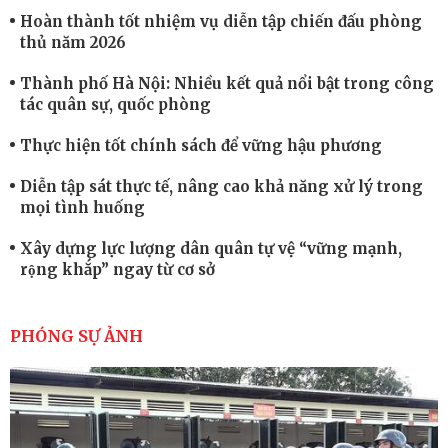
Hoàn thành tốt nhiệm vụ diễn tập chiến đấu phòng
thủ năm 2026
Thành phố Hà Nội: Nhiều kết quả nổi bật trong công
tác quân sự, quốc phòng
Thực hiện tốt chính sách để vững hậu phương
Diễn tập sát thực tế, nâng cao khả năng xử lý trong
mọi tình huống
Xây dựng lực lượng dân quân tự vệ “vững mạnh,
rộng khắp” ngay từ cơ sở
Trung đoàn Pháo binh 452: Huấn luyện giỏi nâng
cao sức mạnh chiến đấu
PHÓNG SỰ ẢNH
Tiểu đoàn Thiết giáp hoàn thành tốt diễn tập chiến
thuật có bắn đạn thật
Nơi sinh viên rèn ý trí, luyện kỹ năng