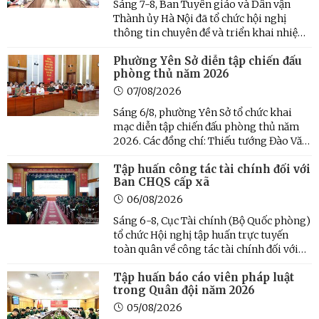
Sáng 7-8, Ban Tuyên giáo và Dân vận
Thành ủy Hà Nội đã tổ chức hội nghị
thông tin chuyên đề và triển khai nhiệm
vụ tuyên truyền trên báo chí tháng 8
Phường Yên Sở diễn tập chiến đấu
năm 2026. Đồng chí Đào Xuân Dũng, Phó
phòng thủ năm 2026
trưởng Ban Tuyên giáo và Dân vận
Thành ủy Hà Nội chủ trì hội ...
07/08/2026
Sáng 6/8, phường Yên Sở tổ chức khai
mạc diễn tập chiến đấu phòng thủ năm
2026. Các đồng chí: Thiếu tướng Đào Văn
Nhận, Ủy viên Ban Thường vụ Thành ủy,
Tập huấn công tác tài chính đối với
Tư lệnh Bộ Tư lệnh Thủ đô Hà Nội, Phó
Ban CHQS cấp xã
Trưởng ban Thường trực Ban Chỉ đạo
diễn tập Thành phố; ...
06/08/2026
Sáng 6-8, Cục Tài chính (Bộ Quốc phòng)
tổ chức Hội nghị tập huấn trực tuyến
toàn quân về công tác tài chính đối với
Ban CHQS xã, phường, đặc khu. Thiếu
Tập huấn báo cáo viên pháp luật
tướng Đỗ Đình Mỹ, Phó Cục trưởng Cục
trong Quân đội năm 2026
Tài chính chủ trì hội nghị.
05/08/2026