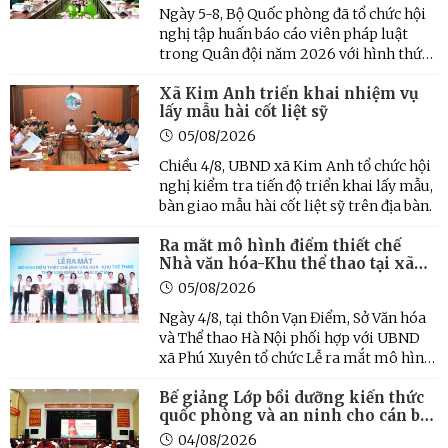
Ngày 5-8, Bộ Quốc phòng đã tổ chức hội
nghị tập huấn báo cáo viên pháp luật
trong Quân đội năm 2026 với hình thức
trực tiếp và trực tuyến với 122 điểm cầu
Xã Kim Anh triển khai nhiệm vụ
trong toàn quân. Thượng tướng Nguyễn
lấy mẫu hài cốt liệt sỹ
Văn Gấu, Ủy viên Trung ương Đảng, Thứ
trưởng Bộ Quốc ...
05/08/2026
Chiều 4/8, UBND xã Kim Anh tổ chức hội
nghị kiểm tra tiến độ triển khai lấy mẫu,
bàn giao mẫu hài cốt liệt sỹ trên địa bàn.
Ra mắt mô hình điểm thiết chế
Nhà văn hóa-Khu thể thao tại xã
Phú Xuyên
05/08/2026
Ngày 4/8, tại thôn Vạn Điểm, Sở Văn hóa
và Thể thao Hà Nội phối hợp với UBND
xã Phú Xuyên tổ chức Lễ ra mắt mô hình
điểm thiết chế Nhà văn hóa-Khu thể
Bế giảng Lớp bồi dưỡng kiến thức
thao thôn Vạn Điểm, xã Phú Xuyên.
quốc phòng và an ninh cho cán bộ
đối tượng 3 năm 2026
04/08/2026