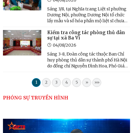
Sáng 3/8, tại Nghĩa trang Liệt sĩ phường
Dương Nội, phường Dương Nội tổ chức
lấy mẫu và số hóa phần mộ liệt sĩ chưa
xác định được danh tính để phục vụ công
Kiểm tra công tác phòng thủ dân
tác giám định ADN theo kế hoạch của
sự tại xã Ba Vì
thành phố Hà Nội.
04/08/2026
Sáng 3-8, Đoàn công tác thuộc Ban Chỉ
huy phòng thủ dân sự thành phố Hà Nội
do đồng chí Nguyễn Đình Hoa, Phó Giám
đốc Sở Nông nghiệp và Môi trường làm
Trưởng đoàn đã tiến hành kiểm tra công
1
2
3
4
5
»
»»
tác phòng thủ dân sự tại xã Ba Vì.
PHÓNG SỰ TRUYỀN HÌNH