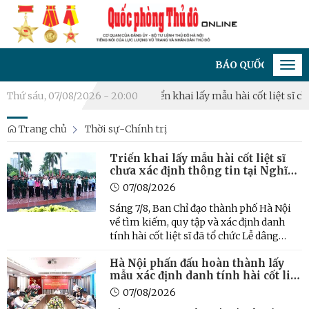
BÁO QUỐC PHÒNG THỦ ĐÔ
Tog
navi
ấu phòng thủ năm 2026
Thứ sáu, 07/08/2026 - 20:00
Triển khai lấy mẫu hài cốt liệt sĩ chưa x
Trang chủ
Thời sự-Chính trị
Triển khai lấy mẫu hài cốt liệt sĩ
chưa xác định thông tin tại Nghĩa
trang Mai Dịch để giám định ADN
07/08/2026
Sáng 7/8, Ban Chỉ đạo thành phố Hà Nội
về tìm kiếm, quy tập và xác định danh
tính hài cốt liệt sĩ đã tổ chức Lễ dâng
hương, tri ân và triển khai công tác lấy
Hà Nội phấn đấu hoàn thành lấy
mẫu hài cốt liệt sĩ chưa xác định được
mẫu xác định danh tính hài cốt liệt
thông tin tại Nghĩa trang Mai Dịch
sĩ trong tháng 10
nhằm thực hiện ...
07/08/2026