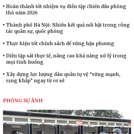
Hoàn thành tốt nhiệm vụ diễn tập chiến đấu phòng
thủ năm 2026
Thành phố Hà Nội: Nhiều kết quả nổi bật trong công
tác quân sự, quốc phòng
Thực hiện tốt chính sách để vững hậu phương
Diễn tập sát thực tế, nâng cao khả năng xử lý trong
mọi tình huống
Xây dựng lực lượng dân quân tự vệ “vững mạnh,
rộng khắp” ngay từ cơ sở
Trung đoàn Pháo binh 452: Huấn luyện giỏi nâng
cao sức mạnh chiến đấu
PHÓNG SỰ ẢNH
Tiểu đoàn Thiết giáp hoàn thành tốt diễn tập chiến
thuật có bắn đạn thật
Nơi sinh viên rèn ý trí, luyện kỹ năng