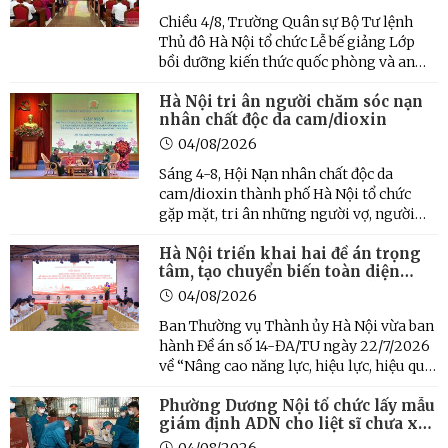
Chiều 4/8, Trường Quân sự Bộ Tư lệnh
Thủ đô Hà Nội tổ chức Lễ bế giảng Lớp
bồi dưỡng kiến thức quốc phòng và an
ninh (QP&AN) cho cán bộ đối tượng 3 (lớp
Hà Nội tri ân người chăm sóc nạn
thứ ba) năm 2026.
nhân chất độc da cam/dioxin
04/08/2026
Sáng 4-8, Hội Nạn nhân chất độc da
cam/dioxin thành phố Hà Nội tổ chức
gặp mặt, tri ân những người vợ, người
mẹ đã nhiều năm nuôi dưỡng, chăm sóc
Hà Nội triển khai hai đề án trọng
chồng, con là nạn nhân chất độc da cam,
tâm, tạo chuyển biến toàn diện
nhân kỷ niệm 65 năm thảm họa da cam ở
hoạt động của HĐND các cấp
Việt Nam ...
04/08/2026
Ban Thường vụ Thành ủy Hà Nội vừa ban
hành Đề án số 14-ĐA/TU ngày 22/7/2026
về “Nâng cao năng lực, hiệu lực, hiệu quả
hoạt động của HĐND các cấp thành phố
Phường Dương Nội tổ chức lấy mẫu
Hà Nội giai đoạn 2026 - 2031 và những
giám định ADN cho liệt sĩ chưa xác
năm tiếp theo”; đồng thời có Thông báo
định thông tin
kết luận về chủ ...
04/08/2026