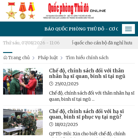
BÁO QUỐC PHÒNG THỦ ĐÔ - CƠ QUAN CỦA ĐẢNG 
Tog
navi
Trao Huân chương Bảo vệ Tổ quốc cho cán bộ đã nghỉ hưu
Thứ sáu, 07/08/2026 - 11:06
Khai 
Trang chủ
Pháp luật
Tìm hiểu chính sách
Chế độ, chính sách đối với thân
nhân hạ sĩ quan, binh sĩ tại ngũ
25/02/2025
Chế độ, chính sách đối với thân nhân hạ sĩ
quan, binh sĩ tại ngũ ...
Chế độ, chính sách đối với hạ sĩ
quan, binh sĩ phục vụ tại ngũ?
18/02/2025
QPTĐ-Hỏi: Xin cho biết chế độ, chính