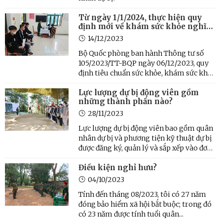
Từ ngày 1/1/2024, thực hiện quy
định mới về khám sức khỏe nghĩa
vụ quân sự
14/12/2023
Bộ Quốc phòng ban hành Thông tư số
105/2023/TT-BQP ngày 06/12/2023, quy
định tiêu chuẩn sức khỏe, khám sức khỏe
cho các đối tượng thuộc phạm vi quản lý
Lực lượng dự bị động viên gồm
của Bộ Quốc phòng, trong đó quy định
những thành phần nào?
khám sức khỏe nghĩa vụ quân sự.
28/11/2023
Lực lượng dự bị động viên bao gồm quân
nhân dự bị và phương tiện kỹ thuật dự bị
được đăng ký, quản lý và sắp xếp vào đơn
vị dự bị động viên để sẵn sàng bổ sung
Điều kiện nghỉ hưu?
cho lực lượng thường trực của Quân đội
nhân dân...
04/10/2023
Tính đến tháng 08/2023, tôi có 27 năm
đóng bảo hiểm xã hội bắt buộc; trong đó
có 23 năm được tính tuổi quân...