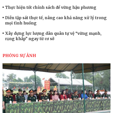
Thực hiện tốt chính sách để vững hậu phương
Diễn tập sát thực tế, nâng cao khả năng xử lý trong
mọi tình huống
Xây dựng lực lượng dân quân tự vệ “vững mạnh,
rộng khắp” ngay từ cơ sở
Trung đoàn Pháo binh 452: Huấn luyện giỏi nâng
cao sức mạnh chiến đấu
PHÓNG SỰ ẢNH
Tiểu đoàn Thiết giáp hoàn thành tốt diễn tập chiến
thuật có bắn đạn thật
Nơi sinh viên rèn ý trí, luyện kỹ năng