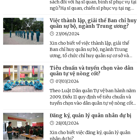
sách đối với hạ sĩ quan, binh sĩ phục vụ tại
ngũ?Hạ sĩ quan, chiến sĩ phục vụ tại ngũ
được quan tâm, tạo điều kiện về mọi
Việc thành lập, giải thể Ban chỉ huy
mặt.Trả lời: Theo Điều 50, Luật Nghĩa vụ
quân sự bộ, ngành Trung ương?
quân sự năm 2015, chế độ, chính sách đối
với hạ ...
23/06/2024
Xin cho biết về việc thành lập, giải thể
Ban chỉ huy quân sự bộ, ngành Trung
ương, tổ chức chỉ huy quân sự cơ sở và
đơn vị dân quân tự vệ?
Tiêu chuẩn và tuyển chọn vào dân
quân tự vệ nòng cốt?
07/03/2024
Theo Luật Dân quân Tự vệ ban hành năm
2009, Điều 11 quy định về tiêu chuẩn và
tuyển chọn vào dân quân tự vệ nòng cốt...
Đăng ký, quản lý quân nhân dự bị
28/01/2024
Xin cho biết việc đăng ký, quản lý quân
nhân dự bị?