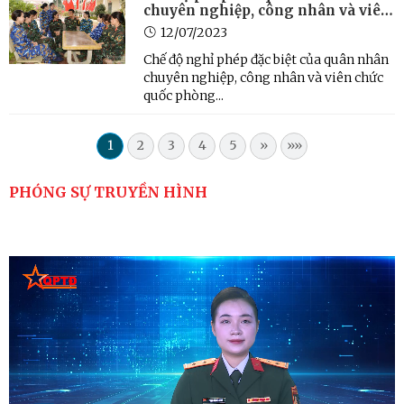
chuyên nghiệp, công nhân và viên
chức quốc phòng
12/07/2023
Chế độ nghỉ phép đặc biệt của quân nhân
chuyên nghiệp, công nhân và viên chức
quốc phòng...
1
2
3
4
5
»
»»
PHÓNG SỰ TRUYỀN HÌNH