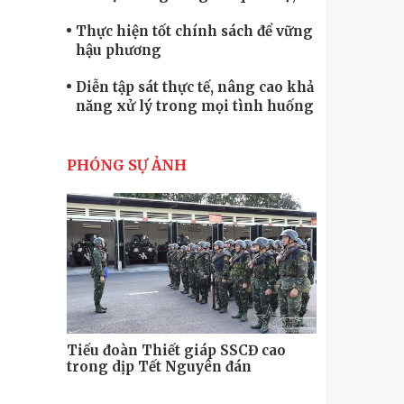
quốc phòng
Thực hiện tốt chính sách để vững
hậu phương
Diễn tập sát thực tế, nâng cao khả
năng xử lý trong mọi tình huống
Xây dựng lực lượng dân quân tự
vệ “vững mạnh, rộng khắp” ngay
PHÓNG SỰ ẢNH
từ cơ sở
Trung đoàn Pháo binh 452: Huấn
luyện giỏi nâng cao sức mạnh
chiến đấu
Tiểu đoàn Thiết giáp hoàn thành
tốt diễn tập chiến thuật có bắn đạn
thật
Nơi sinh viên rèn ý trí, luyện kỹ
năng
Tiểu đoàn Thiết giáp SSCĐ cao
Bộ Tư lệnh
trong dịp Tết Nguyên đán
chính trị-
thăm, động