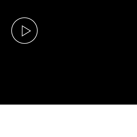
Chiến dịch 500 ngày đêm
Cải cách hành chính, 
 ninh
Play
Video