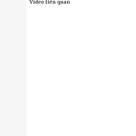
Video liên quan
u
Tiểu đoàn Thiết giáp SSCĐ cao
Bộ Tư l
trong dịp Tết Nguyên đán
chính t
thăm, đ