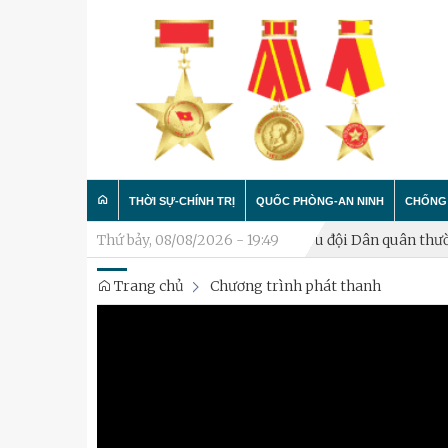
THỜI SỰ-CHÍNH TRỊ
QUỐC PHÒNG-AN NINH
CHỐNG 
uân thường trực
Thứ bảy, 08/08/2026 - 19:49
Xã Hòa Lạc thành lập Tiểu đội Dân quân thường 
Trang chủ
Chương trình phát thanh
Trong nước
Công tác Đảng - Công tác C
Làm t
Quân đội
Huấn luyện SSCĐ
Chống 
Luận bàn
Xây dựng đơn vị
Thành phố Hà Nội
Hậu cần