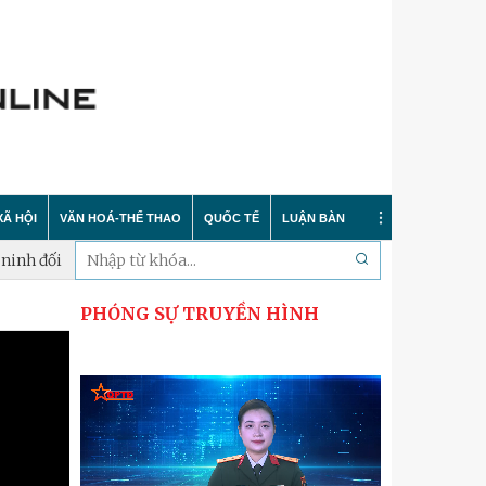
XÃ HỘI
VĂN HOÁ-THỂ THAO
QUỐC TẾ
LUẬN BÀN
đối tượng 4
Xã Phúc Lộc: Thành lập Tiểu đội dân quân thường 
PHÓNG SỰ TRUYỀN HÌNH
Tin tức
Trong nước
Sự kiện
 nông thôn mới
Y tế
Quốc tế
Bình luận quốc tế
 dư luận
Giáo dục
Hà Nội thanh lịch
Bảo vệ chủ quyền biển đảo
Cải cách hành chính
Nét đẹp Người chiến sỹ Thủ đô
Khoa học quân sự nước ngoài