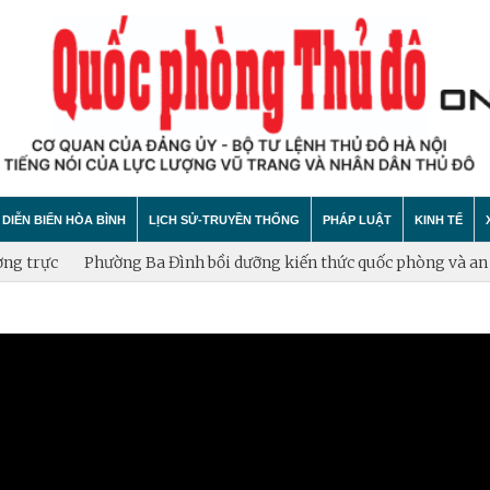
DIỄN BIẾN HÒA BÌNH
LỊCH SỬ-TRUYỀN THỐNG
PHÁP LUẬT
KINH TẾ
trực
Phường Ba Đình bồi dưỡng kiến thức quốc phòng và an ninh 
hính trị
hất bại âm mưu diễn biến hòa bình
Theo Dòng Lịch Sử
Tin tức
Tin tức
"tự diễn biến", "tự chuyển hóa"
Sự Kiện
An ninh - Trật tự
Xây dựng
Lịch sử LLVT nhân dân Thủ đô Hà Nội
Cuộc sống quanh ta
Vấn đề và
Thông Tin Liệt Sĩ
Tìm hiểu chính sách
Hội nhập