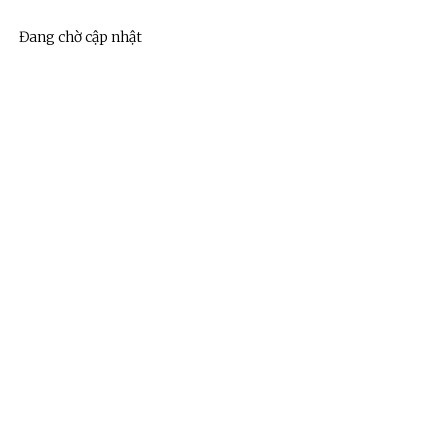
Đang chờ cập nhật
ệnh Thủ đô và các tổ chức
Hương Tết ra đảo tiền tiêu
rị-xã hội thành phố Hà Nội
ộng viên chiến sĩ mới