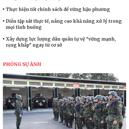
Thực hiện tốt chính sách để vững hậu phương
Diễn tập sát thực tế, nâng cao khả năng xử lý trong
mọi tình huống
Xây dựng lực lượng dân quân tự vệ “vững mạnh,
rộng khắp” ngay từ cơ sở
Trung đoàn Pháo binh 452: Huấn luyện giỏi nâng
cao sức mạnh chiến đấu
PHÓNG SỰ ẢNH
Tiểu đoàn Thiết giáp hoàn thành tốt diễn tập chiến
thuật có bắn đạn thật
Nơi sinh viên rèn ý trí, luyện kỹ năng