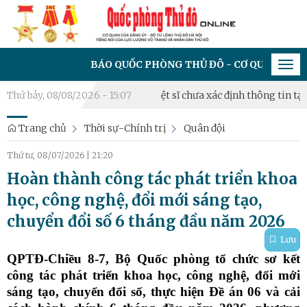
BÁO QUỐC PHÒNG THỦ ĐÔ - CƠ QUAN CỦA ĐẢNG ỦY -
Tog
navi
riển khai lấy mẫu hài cốt liệt sĩ chưa xác định thông tin tại Nghĩ
Thứ bảy, 08/08/2026 - 15:07
Trang chủ
Thời sự-Chính trị
Quân đội
Thứ tư, 08/07/2026
|
21:20
Hoàn thành công tác phát triển khoa
học, công nghệ, đổi mới sáng tạo,
chuyển đổi số 6 tháng đầu năm 2026
Lưu
QPTĐ-Chiều 8-7, Bộ Quốc phòng tổ chức sơ kết
công tác phát triển khoa học, công nghệ, đổi mới
sáng tạo, chuyển đổi số, thực hiện Đề án 06 và cải