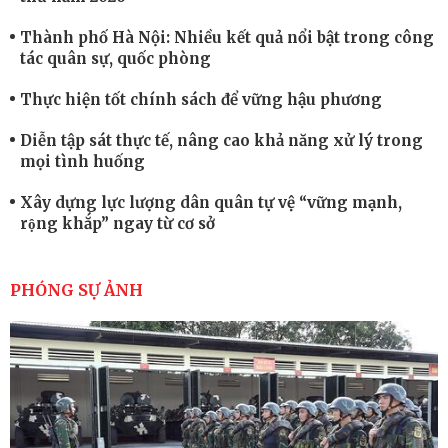
Thành phố Hà Nội: Nhiều kết quả nổi bật trong công
tác quân sự, quốc phòng
Thực hiện tốt chính sách để vững hậu phương
Diễn tập sát thực tế, nâng cao khả năng xử lý trong
mọi tình huống
Xây dựng lực lượng dân quân tự vệ “vững mạnh,
rộng khắp” ngay từ cơ sở
Trung đoàn Pháo binh 452: Huấn luyện giỏi nâng
cao sức mạnh chiến đấu
PHÓNG SỰ ẢNH
Tiểu đoàn Thiết giáp hoàn thành tốt diễn tập chiến
thuật có bắn đạn thật
Nơi sinh viên rèn ý trí, luyện kỹ năng