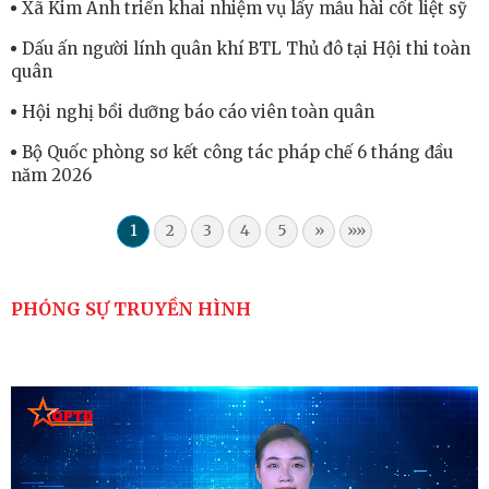
Xã Kim Anh triển khai nhiệm vụ lấy mẫu hài cốt liệt sỹ
Dấu ấn người lính quân khí BTL Thủ đô tại Hội thi toàn
quân
Hội nghị bồi dưỡng báo cáo viên toàn quân
Bộ Quốc phòng sơ kết công tác pháp chế 6 tháng đầu
năm 2026
1
2
3
4
5
»
»»
PHÓNG SỰ TRUYỀN HÌNH