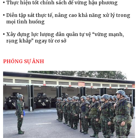
Thực hiện tốt chính sách để vững hậu phương
Diễn tập sát thực tế, nâng cao khả năng xử lý trong
mọi tình huống
Xây dựng lực lượng dân quân tự vệ “vững mạnh,
rộng khắp” ngay từ cơ sở
Trung đoàn Pháo binh 452: Huấn luyện giỏi nâng
cao sức mạnh chiến đấu
PHÓNG SỰ ẢNH
Tiểu đoàn Thiết giáp hoàn thành tốt diễn tập chiến
thuật có bắn đạn thật
Nơi sinh viên rèn ý trí, luyện kỹ năng