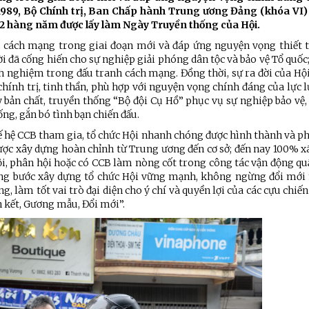
Chiến dịch 500 ngày đêm
Cải cách hành chính, 
1989, Bộ Chính trị, Ban Chấp hành Trung ương Đảng (khóa VI)
12 hàng năm được lấy làm Ngày Truyền thống của Hội.
vụ cách mạng trong giai đoạn mới và đáp ứng nguyện vọng thiết t
 ninh
i đã cống hiến cho sự nghiệp giải phóng dân tộc và bảo vệ Tổ quốc
nh nghiệm trong đấu tranh cách mạng. Đồng thời, sự ra đời của Hộ
hính trị, tinh thần, phù hợp với nguyện vọng chính đáng của lực
 bản chất, truyền thống “Bộ đội Cụ Hồ” phục vụ sự nghiệp bảo vệ
ống, gắn bó tình bạn chiến đấu.
ế hệ CCB tham gia, tổ chức Hội nhanh chóng được hình thành và ph
ược xây dựng hoàn chỉnh từ Trung ương đến cơ sở; đến nay 100% x
hội, phân hội hoặc có CCB làm nòng cốt trong công tác vận động q
 từng bước xây dựng tổ chức Hội vững mạnh, không ngừng đổi mới 
, làm tốt vai trò đại diện cho ý chí và quyền lợi của các cựu chiến
 kết, Gương mẫu, Đổi mới”.