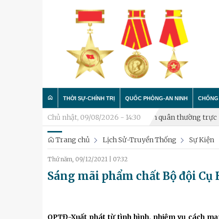
THỜI SỰ-CHÍNH TRỊ
QUỐC PHÒNG-AN NINH
CHỐNG 
rực
Xã Hòa Lạc thành lập Tiểu đội Dân quân thường trực
Chủ nhật, 09/08/2026 - 14:30
Phư
Trang chủ
Lịch Sử-Truyền Thống
Sự Kiện
Trong nước
Công tác Đảng - Công tác C
Làm t
Thứ năm, 09/12/2021
|
07:32
Quân đội
Huấn luyện SSCĐ
Chống 
Sáng mãi phẩm chất Bộ đội Cụ 
Luận bàn
Xây dựng đơn vị
Thành phố Hà Nội
Hậu cần
QPTĐ-Xuất phát từ tình hình, nhiệm vụ cách m