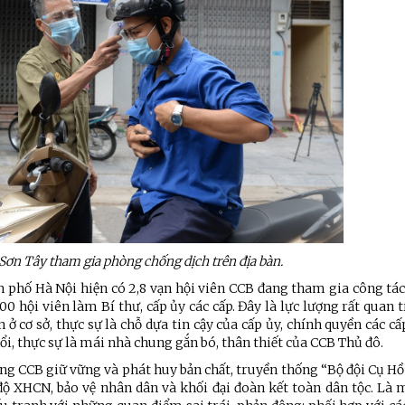
 Sơn Tây tham gia phòng chống dịch trên địa bàn.
h phố Hà Nội hiện có 2,8 vạn hội viên CCB đang tham gia công tác
0 hội viên làm Bí thư, cấp ủy các cấp. Đây là lực lượng rất quan 
ở cơ sở, thực sự là chỗ dựa tin cậy của cấp ủy, chính quyền các cấ
ổi, thực sự là mái nhà chung gắn bó, thân thiết của CCB Thủ đô.
ệnh Thủ đô và các tổ chức
Hương Tết ra đảo tiền tiêu
rị-xã hội thành phố Hà Nội
ng CCB giữ vững và phát huy bản chất, truyền thống “Bộ đội Cụ Hồ”
ộng viên chiến sĩ mới
độ XHCN, bảo vệ nhân dân và khối đại đoàn kết toàn dân tộc. Là 