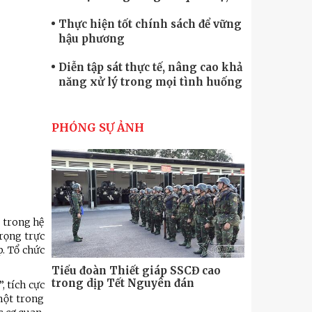
quốc phòng
Thực hiện tốt chính sách để vững
hậu phương
Diễn tập sát thực tế, nâng cao khả
năng xử lý trong mọi tình huống
Xây dựng lực lượng dân quân tự
vệ “vững mạnh, rộng khắp” ngay
PHÓNG SỰ ẢNH
từ cơ sở
Trung đoàn Pháo binh 452: Huấn
luyện giỏi nâng cao sức mạnh
chiến đấu
Tiểu đoàn Thiết giáp hoàn thành
tốt diễn tập chiến thuật có bắn đạn
 trong hệ
thật
trọng trực
Nơi sinh viên rèn ý trí, luyện kỹ
p. Tổ chức
năng
Tiểu đoàn Thiết giáp SSCĐ cao
Bộ Tư lệnh
trong dịp Tết Nguyên đán
chính trị-
, tích cực
thăm, động
một trong