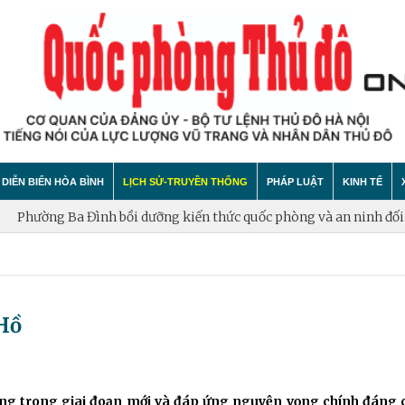
DIỄN BIẾN HÒA BÌNH
LỊCH SỬ-TRUYỀN THỐNG
PHÁP LUẬT
KINH TẾ
ờng Ba Đình bồi dưỡng kiến thức quốc phòng và an ninh đối tượng
hính trị
hất bại âm mưu diễn biến hòa bình
Theo Dòng Lịch Sử
Tin tức
Tin tức
"tự diễn biến", "tự chuyển hóa"
Sự Kiện
An ninh - Trật tự
Xây dựng
Hồ
Lịch sử LLVT nhân dân Thủ đô Hà Nội
Cuộc sống quanh ta
Vấn đề và
Thông Tin Liệt Sĩ
Tìm hiểu chính sách
Hội nhập
ạng trong giai đoạn mới và đáp ứng nguyện vọng chính đáng