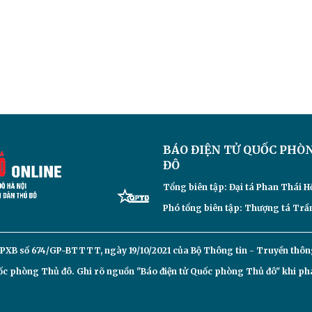
BÁO ĐIỆN TỬ
QUỐC PHÒ
ĐÔ
Tổng biên tập: Đại
tá Phan Thái H
Phó tổng biên tập: Thượng tá Trần
PXB số 674/GP-BTTTT, ngày 19/10/2021 của Bộ Thông tin - Truyền thôn
c phòng Thủ đô. Ghi rõ nguồn "Báo điện tử Quốc phòng Thủ đô" khi phát 