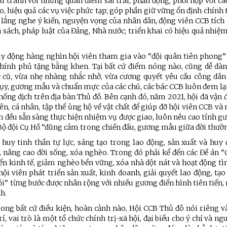
 tranh với những quan điểm sai trái, phản động; phối hợp với cá
, hiệu quả các vụ việc phức tạp; góp phần giữ vững ổn định chính tr
ở, lắng nghe ý kiến, nguyện vọng của nhân dân, động viên CCB tíc
 sách, pháp luật của Đảng, Nhà nước; triển khai có hiệu quả nhi
huy động hàng nghìn hội viên tham gia vào “đội quân tiên phong”
Chính phủ tặng bằng khen. Tại bất cứ điểm nóng nào, cũng dễ dàn
 cũ, vừa nhẹ nhàng nhắc nhở, vừa cương quyết yêu cầu công dân
 tụy, gương mẫu và chuẩn mực của các chú, các bác CCB luôn đem lạ
ống dịch trên địa bàn Thủ đô. Bên cạnh đó, năm 2021, hội đã vận
ên, cá nhân, tập thể ủng hộ về vật chất để giúp đỡ hội viên CCB và
ên đều sẵn sàng thực hiện nhiệm vụ được giao, luôn nêu cao tính 
Bộ đội Cụ Hồ “dũng cảm trong chiến đấu, gương mẫu giữa đời thườn
 huy tinh thần tự lực, sáng tạo trong lao động, sản xuất và huy
 nâng cao đời sống, xóa nghèo. Trong đó phải kể đến các Đề án “
n kinh tế, giảm nghèo bền vững, xóa nhà dột nát và hoạt động tì
hội viên phát triển sản xuất, kinh doanh, giải quyết lao động, tạo
i” từng bước được nhân rộng với nhiều gương điển hình tiên tiến
nh.
rong bất cứ điều kiện, hoàn cảnh nào, Hội CCB Thủ đô nói riêng 
, vai trò là một tổ chức chính trị-xã hội, đại biểu cho ý chí và n