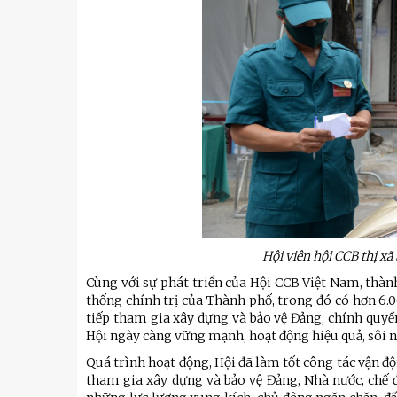
Hội viên hội CCB thị xã
Cùng với sự phát triển của Hội CCB Việt Nam, thàn
thống chính trị của Thành phố, trong đó có hơn 6.00
tiếp tham gia xây dựng và bảo vệ Đảng, chính quyền 
Hội ngày càng vững mạnh, hoạt động hiệu quả, sôi n
u
Tiểu đoàn Thiết giáp SSCĐ cao
Bộ Tư l
trong dịp Tết Nguyên đán
chính t
Quá trình hoạt động, Hội đã làm tốt công tác vận độ
thăm, đ
tham gia xây dựng và bảo vệ Đảng, Nhà nước, chế 