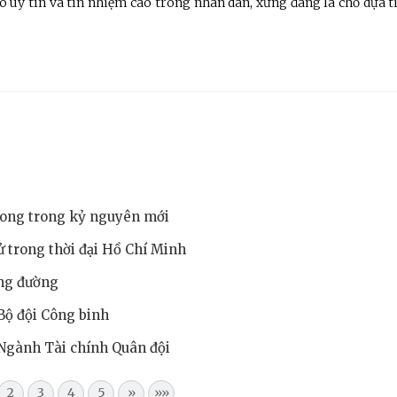
 có uy tín và tín nhiệm cao trong nhân dân, xứng đáng là chỗ dựa t
hong trong kỷ nguyên mới
ử trong thời đại Hồ Chí Minh
ng đường
Bộ đội Công binh
Ngành Tài chính Quân đội
2
3
4
5
»
»»