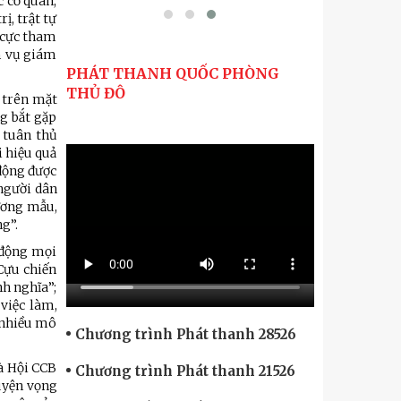
c cơ quan,
ị, trật tự
h cực tham
ệm vụ giám
PHÁT THANH QUỐC PHÒNG
THỦ ĐÔ
 trên mặt
g bắt gặp
 tuân thủ
i hiệu quả
 động được
 người dân
gương mẫu,
g”.
 động mọi
Cựu chiến
nh nghĩa”;
 việc làm,
, nhiều mô
Chương trình Phát thanh 28526
và Hội CCB
Chương trình Phát thanh 21526
guyện vọng