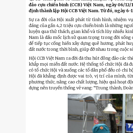
Kỹ thuật
đảo cựu chiến binh (CCB) Việt Nam, ngày 06/12/
định thành lập Hội CCB Việt Nam. Từ đó, ngày 6-
Hậu phương quân đội
Sự ra đời của Hội xuất phát từ tình hình, nhiệm 
Giáo dục Quốc phòng và An
đáng của gần 4,2 triệu cựu chiến binh là những ngườ
luyện qua thử thách, gian khổ và tích lũy nhiều ki
Nam là dấu mốc lịch sử quan trọng trong đời sống c
để tiếp tục cống hiến xây dựng quê hương, phát huy
đất nước trong thời bình, giúp đỡ nhau trong cuộc s
Hội CCB Việt Nam ra đời đã thu hút đông đảo các th
khắp mọi miền đất nước. Hệ thống tổ chức Hội đã đ
có tổ chức Hội và xuống các tổ dân phố đều có chi 
Hội đã khẳng định được vai trò, vị trí của mình,
phương thức, nâng cao chất lượng, hiệu quả hoạt động
dựng nên truyền thống vẻ vang: “Trung thành, Đoàn