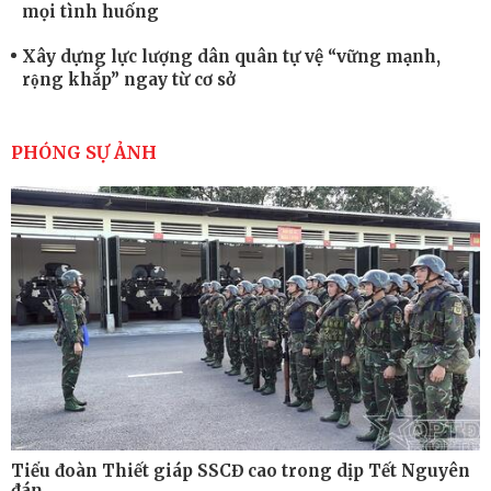
mọi tình huống
Xây dựng lực lượng dân quân tự vệ “vững mạnh,
rộng khắp” ngay từ cơ sở
Trung đoàn Pháo binh 452: Huấn luyện giỏi nâng
cao sức mạnh chiến đấu
PHÓNG SỰ ẢNH
Tiểu đoàn Thiết giáp hoàn thành tốt diễn tập chiến
thuật có bắn đạn thật
Nơi sinh viên rèn ý trí, luyện kỹ năng
Tiểu đoàn Thiết giáp SSCĐ cao trong dịp Tết Nguyên
đán