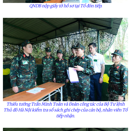
QNDB nộp giấy tờ hồ sơ tại Tổ đón tiếp.
Thiếu tướng Trần Minh Toản và Đoàn công tác của Bộ Tư lệnh
Thủ đô Hà Nội kiểm tra sổ sách ghi chép của cán bộ, nhân viên Tổ
tiếp nhận.