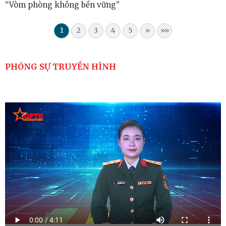
“Vòm phòng không bền vững”
1
2
3
4
5
»
»»
PHÓNG SỰ TRUYỀN HÌNH