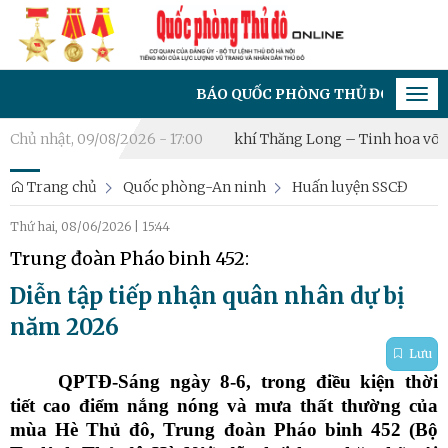
BÁO QUỐC PHÒNG THỦ ĐÔ - CƠ QUAN CỦA ĐẢNG 
Tog
navi
c tế Hà Nội 2026: “Hào khí Thăng Long – Tinh hoa võ Việt”
Chủ nhật, 09/08/2026 - 17:00
Xã H
Trang chủ
Quốc phòng-An ninh
Huấn luyện SSCĐ
Thứ hai, 08/06/2026
|
15:44
Trung đoàn Pháo binh 452:
Diễn tập tiếp nhận quân nhân dự bị
năm 2026
Lưu
QPTĐ-Sáng ngày 8-6, trong điều kiện thời
tiết cao điểm nắng nóng và mưa thất thường của
mùa Hè Thủ đô, Trung đoàn Pháo binh 452 (Bộ