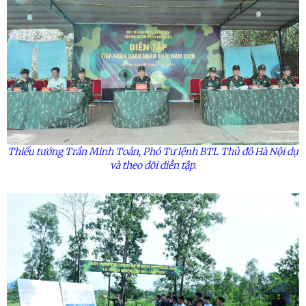
Thiếu tướng Trần Minh Toản, Phó Tư lệnh BTL Thủ đô Hà Nội dự
và theo dõi diễn tập.