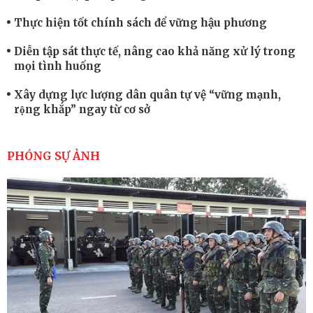
Thực hiện tốt chính sách để vững hậu phương
Diễn tập sát thực tế, nâng cao khả năng xử lý trong
mọi tình huống
Xây dựng lực lượng dân quân tự vệ “vững mạnh,
rộng khắp” ngay từ cơ sở
Trung đoàn Pháo binh 452: Huấn luyện giỏi nâng
cao sức mạnh chiến đấu
PHÓNG SỰ ẢNH
Tiểu đoàn Thiết giáp hoàn thành tốt diễn tập chiến
thuật có bắn đạn thật
Nơi sinh viên rèn ý trí, luyện kỹ năng