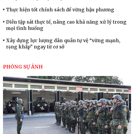
Thực hiện tốt chính sách để vững hậu phương
Diễn tập sát thực tế, nâng cao khả năng xử lý trong
mọi tình huống
Xây dựng lực lượng dân quân tự vệ “vững mạnh,
rộng khắp” ngay từ cơ sở
Trung đoàn Pháo binh 452: Huấn luyện giỏi nâng
cao sức mạnh chiến đấu
PHÓNG SỰ ẢNH
Tiểu đoàn Thiết giáp hoàn thành tốt diễn tập chiến
thuật có bắn đạn thật
Nơi sinh viên rèn ý trí, luyện kỹ năng