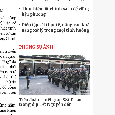
quốc phòng
Thực hiện tốt chính sách để vững
ận.
hậu phương
 vào công
 luật, có
Diễn tập sát thực tế, nâng cao khả
iệt tình,
năng xử lý trong mọi tình huống
iên từ cấp
ên, Chính
Xây dựng lực lượng dân quân tự
vệ “vững mạnh, rộng khắp” ngay
PHÓNG SỰ ẢNH
từ cơ sở
yên truyền
Trung đoàn Pháo binh 452: Huấn
toàn quân
trường" do
luyện giỏi nâng cao sức mạnh
 tin, phối
chiến đấu
ến Ban tổ
Tiểu đoàn Thiết giáp hoàn thành
g thời thể
tốt diễn tập chiến thuật có bắn đạn
VT Thủ đô
thật
p đổ công
Nơi sinh viên rèn ý trí, luyện kỹ
ruyền viên
năng
Tiểu đoàn Thiết giáp SSCĐ cao
Bộ Tư lệnh
trong dịp Tết Nguyên đán
chính trị-
cùng năm,
thăm, động
Bằng khen