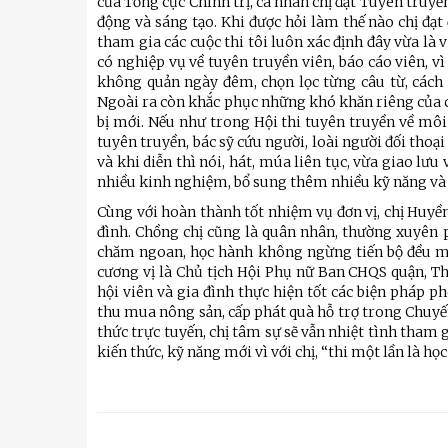
của Tổng cục Chính trị, cá nhân chị đạt Tuyên truyền
động và sáng tạo. Khi được hỏi làm thế nào chị đạt
tham gia các cuộc thi tôi luôn xác định đây vừa là
có nghiệp vụ về tuyên truyền viên, báo cáo viên, v
không quản ngày đêm, chọn lọc từng câu từ, cách 
Ngoài ra còn khắc phục những khó khăn riêng của cá
bị mới. Nếu như trong Hội thi tuyên truyền về môi t
tuyên truyền, bác sỹ cứu người, loài người đối thoại
và khi diễn thì nói, hát, múa liên tục, vừa giao lư
nhiều kinh nghiệm, bổ sung thêm nhiều kỹ năng và h
Cùng với hoàn thành tốt nhiệm vụ đơn vị, chị Huyề
đình. Chồng chị cũng là quân nhân, thường xuyên ph
chăm ngoan, học hành không ngừng tiến bộ đều một 
cương vị là Chủ tịch Hội Phụ nữ Ban CHQS quận, T
hội viên và gia đình thực hiện tốt các biện pháp 
thu mua nông sản, cấp phát quà hỗ trợ trong Chuyến
thức trực tuyến, chị tâm sự sẽ vẫn nhiệt tình tham 
kiến thức, kỹ năng mới vì với chị, “thi một lần là h