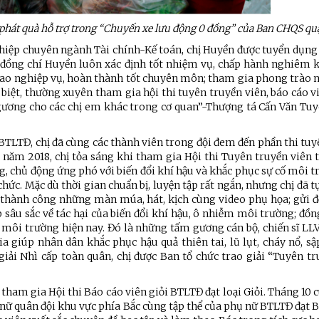
át quà hỗ trợ trong “Chuyến xe lưu động 0 đồng” của Ban CHQS qu
hiệp chuyên ngành Tài chính-Kế toán, chị Huyền được tuyển dụng
 đồng chí Huyền luôn xác định tốt nhiệm vụ, chấp hành nghiêm kỷ
ao nghiệp vụ, hoàn thành tốt chuyên môn; tham gia phong trào nh
c biệt, thường xuyên tham gia hội thi tuyên truyền viên, báo cáo v
 gương cho các chị em khác trong cơ quan”-Thượng tá Cấn Văn Tuy
BTLTĐ, chị đã cùng các thành viên trong đội đem đến phần thi tu
 năm 2018, chị tỏa sáng khi tham gia Hội thi Tuyên truyền viên 
g, chủ động ứng phó với biến đổi khí hậu và khắc phục sự cố môi 
ức. Mặc dù thời gian chuẩn bị, luyện tập rất ngắn, nhưng chị đã tự
ễn thành công những màn múa, hát, kịch cùng video phụ họa; gửi đ
âu sắc về tác hại của biến đổi khí hậu, ô nhiễm môi trường; đồn
ệ môi trường hiện nay. Đó là những tấm gương cán bộ, chiến sĩ LL
 giúp nhân dân khắc phục hậu quả thiên tai, lũ lụt, cháy nổ, sậ
 giải Nhì cấp toàn quân, chị được Ban tổ chức trao giải “Tuyên t
ệnh Thủ đô và các tổ chức
Hương Tết ra đảo tiền tiêu
rị-xã hội thành phố Hà Nội
am gia Hội thi Báo cáo viên giỏi BTLTĐ đạt loại Giỏi. Tháng 10 
ộng viên chiến sĩ mới
 nữ quân đội khu vực phía Bắc cùng tập thể của phụ nữ BTLTĐ đạt 