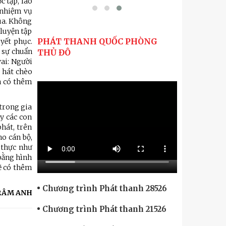
c tập, lao
o nhiệm vụ
qua. Không
 luyện tập
PHÁT THANH QUỐC PHÒNG
yết phục.
t sự chuẩn
THỦ ĐÔ
vai: Người
p hát chèo
nh có thêm
trong gia
ạy các con
hát, trên
o cán bộ,
 thực như
 bằng hình
sẽ có thêm
Chương trình Phát thanh 28526
RÂM ANH
Chương trình Phát thanh 21526