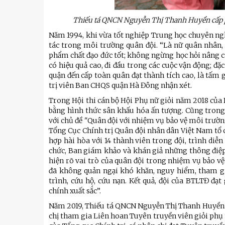
Thiếu tá QNCN Nguyễn Thị Thanh Huyền cấp ph
Năm 1994, khi vừa tốt nghiệp Trung học chuyên ng
tác trong môi trường quân đội. “Là nữ quân nhân,
phẩm chất đạo đức tốt; không ngừng học hỏi nâng c
có hiệu quả cao, đi đầu trong các cuộc vận động; đặ
quận đến cấp toàn quân đạt thành tích cao, là tấm
trị viên Ban CHQS quận Hà Đông nhận xét.
Trong Hội thi cán bộ Hội Phụ nữ giỏi năm 2018 của 
bằng hình thức sân khấu hóa ấn tượng. Cũng trong
với chủ đề "Quân đội với nhiệm vụ bảo vệ môi trườn
Tổng Cục Chính trị Quân đội nhân dân Việt Nam tổ ch
hợp hài hòa với 14 thành viên trong đội, trình di
chức, Ban giám khảo và khán giả những thông điệp s
hiện rõ vai trò của quân đội trong nhiệm vụ bảo v
đã không quản ngại khó khăn, nguy hiểm, tham gia
trình, cứu hộ, cứu nạn. Kết quả, đội của BTLTĐ đạt
chính xuất sắc”.
u
Tiểu đoàn Thiết giáp SSCĐ cao
Bộ Tư l
trong dịp Tết Nguyên đán
chính t
Năm 2019, Thiếu tá QNCN Nguyễn Thị Thanh Huyền th
thăm, đ
chị tham gia Liên hoan Tuyên truyền viên giỏi phụ