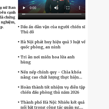
Chính phủ điện tử, Chuyển đổi số
hụ nữ Ban
 bên cạnh
 là chứng
i nghiệm,
Dấu ấn dân vận của người chiến sĩ
ệp.
Thủ đô
Hà Nội phát huy hiệu quả 3 luật về
quốc phòng, an ninh
Tri ân nơi miền hoa lửa anh
hùng
Nền nếp chính quy – Chìa khóa
nâng cao chất lượng thực hiện
nhiệm vụ
Hoàn thành tốt nhiệm vụ diễn tập
chiến đấu phòng thủ năm 2026
Thành phố Hà Nội: Nhiều kết quả
nổi bật trong công tác quân sự,