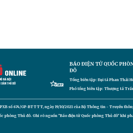
BÁO ĐIỆN TỬ
QUỐC PHÒ
ĐÔ
Tổng biên tập: Đại
tá Phan Thái H
Phó tổng biên tập: Thượng tá Trần
PXB số 674/GP-BTTTT, ngày 19/10/2021 của Bộ Thông tin - Truyền thôn
c phòng Thủ đô. Ghi rõ nguồn "Báo điện tử Quốc phòng Thủ đô" khi phát 