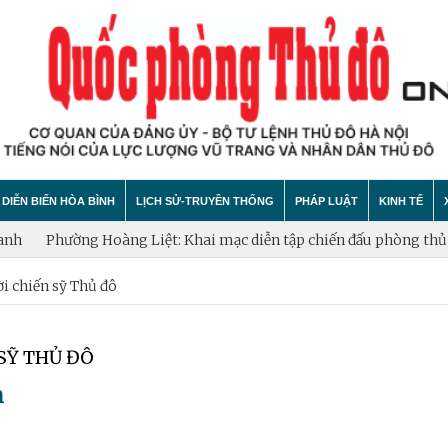
DIỄN BIẾN HÒA BÌNH
LỊCH SỬ-TRUYỀN THỐNG
PHÁP LUẬT
KINH TẾ
Phường Hoàng Liệt: Khai mạc diễn tập chiến đấu phòng thủ năm 
i chiến sỹ Thủ đô
hính trị
hất bại âm mưu diễn biến hòa bình
Theo Dòng Lịch Sử
Tin tức
Tin tức
"tự diễn biến", "tự chuyển hóa"
Sự Kiện
An ninh - Trật tự
Xây dựng
 SỸ THỦ ĐÔ
Lịch sử LLVT nhân dân Thủ đô Hà Nội
Cuộc sống quanh ta
Vấn đề và
n
Thông Tin Liệt Sĩ
Tìm hiểu chính sách
Hội nhập