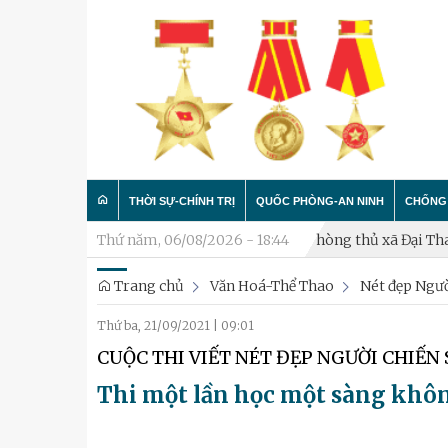
THỜI SỰ-CHÍNH TRỊ
QUỐC PHÒNG-AN NINH
CHỐNG 
ghỉ hưu
Khai mạc diễn tập chiến đấu phòng thủ xã Đại Thanh
Thứ năm, 06/08/2026 - 18:44
Trang chủ
Văn Hoá-Thể Thao
Nét đẹp Ngườ
Trong nước
Công tác Đảng - Công tác C
Làm t
Thứ ba, 21/09/2021
|
09:01
Quân đội
Huấn luyện SSCĐ
Chống 
CUỘC THI VIẾT NÉT ĐẸP NGƯỜI CHIẾN
Luận bàn
Xây dựng đơn vị
Thi một lần học một sàng khô
Thành phố Hà Nội
Hậu cần