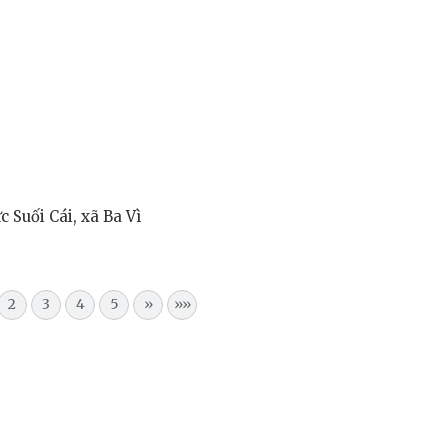
c Suối Cái, xã Ba Vì
2
3
4
5
»
»»