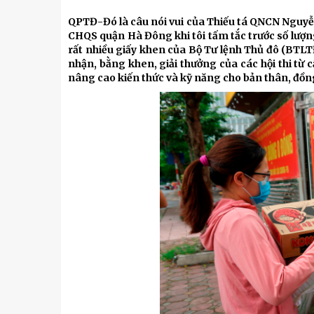
Kỹ thuật
QPTĐ-Đó là câu nói vui của Thiếu tá QNCN Nguy
Hậu phương quân đội
CHQS quận Hà Đông khi tôi tấm tắc trước số lượn
rất nhiều giấy khen của Bộ Tư lệnh Thủ đô (BTLT
Giáo dục Quốc phòng và An
nhận, bằng khen, giải thưởng của các hội thi từ c
nâng cao kiến thức và kỹ năng cho bản thân, đồn