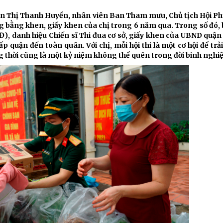
Chiến dịch 500 ngày đêm
Cải cách hành chính, 
ễn Thị Thanh Huyền, nhân viên Ban Tham mưu, Chủ tịch Hội P
g bằng khen, giấy khen của chị trong 6 năm qua. Trong số đó,
Đ), danh hiệu Chiến sĩ Thi đua cơ sở, giấy khen của UBND quận
 ninh
ấp quận đến toàn quân. Với chị, mỗi hội thi là một cơ hội để trả
g thời cũng là một kỷ niệm không thể quên trong đời binh nghi