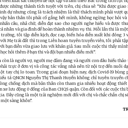
 viên xuất sắc chuyên đề học tập và làm theo Bác trong tích cực họ
 được những thành tích tuyệt vời trên, chị chia sẻ: “Khi được gia
 vinh dự nhưng cũng là trách nhiệm là thử thách mình phải vượt 
ì vậy bản thân tôi phải cố gắng hết mình, không ngừng học hỏi và
nhấn câu, nhả chữ, diễn đạt sao cho người nghe hiểu và được thu
 nhân và gia đình để hoàn thành nhiệm vụ thi. Mỗi lần thi là mộ
rường, tôi tập diễn kịch, đọc rap, biến hóa diễn xuất khi đóng 3 
 với Mẹ trái đất thì trong Liên hoan tuyên truyền viên, tôi phải tậ
u với bạn diễn vừa giao lưu với khán giả. Sau mỗi cuộc thi thấy mì
ọc hỏi thêm ở bạn thi và đội bạn nhiều điều mới”.
n còn là người vợ, người mẹ đảm đang và người con dâu hiếu thảo 
ải trực ở đơn vị và công tác vắng nhà nên từ nội trợ đến nuôi d
tay chị lo toan. Trong giai đoạn hiện nay, dịch Covid-19 bùng p
hiếu tá QNCN Nguyễn Thị Thanh Huyền không chỉ tuyên truyền ch
phòng chống dịch mà bản thân còn tham gia nhiều hoạt động thiết
 xe lưu động 0 đồng của Ban CHQS quận. Còn đối với các cuộc thi
gia. Đây cũng là một trải nghiệm mới đối với chị và chắc chắn chị 
ọc một sàng khôn”.
T