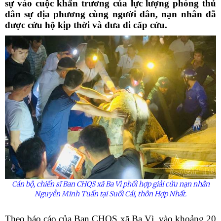
sự vào cuộc khẩn trương của lực lượng phòng thủ
dân sự địa phương cùng người dân, nạn nhân đã
được cứu hộ kịp thời và đưa đi cấp cứu.
Cán bộ, chiến sĩ Ban CHQS xã Ba Vì phối hợp giải cứu nạn nhân
Nguyễn Minh Tuấn tại Suối Cái, thôn Hợp Nhất.
Theo báo cáo của Ban CHQS xã Ba Vì, vào khoảng 20