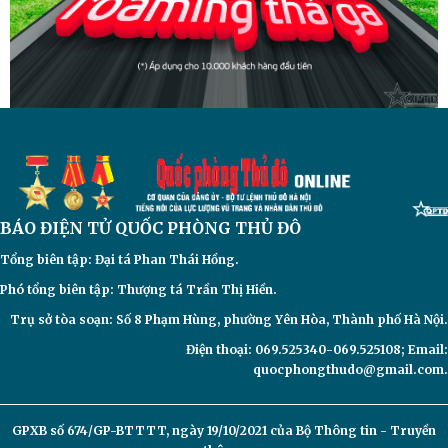
BÁO ĐIỆN TỬ
QUỐC PHÒNG THỦ ĐÔ
Tổng biên tập: Đại
tá Phan Thái Hồng.
Phó tổng biên tập: Thượng tá Trần Thị Hiền.
Trụ sở tòa soạn: Số 8 Phạm Hùng, phường Yên Hòa, Thành phố Hà Nội.
Điện thoại: 069.525340-069.525108; Email:
quocphongthudo@gmail.com.
GPXB số 674/GP-BTTTT, ngày 19/10/2021 của Bộ Thông tin - Truyền