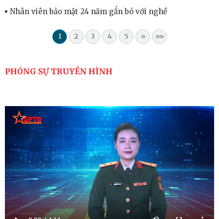
Nhân viên bảo mật 24 năm gắn bó với nghề
1
2
3
4
5
»
»»
PHÓNG SỰ TRUYỀN HÌNH