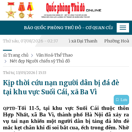
BÁO QUỐC PHÒNG THỦ ĐÔ - CƠ QUAN CỦA ĐẢNG ỦY - BỘ 
Tog
navi
iễn tập chiến đấu phòng thủ xã Đại Thanh
Thứ sáu, 07/08/2026 - 02:37
Phường Hoàng Liệt: 
Trang chủ
Văn Hoá-Thể Thao
Nét đẹp Người chiến sỹ Thủ đô
Thứ tư, 13/05/2026
|
15:33
Kịp thời cứu nạn người dân bị đá đè
tại khu vực Suối Cái, xã Ba Vì
Lưu
Tối 11-5, tại khu vực Suối Cái thuộc thôn
QPTĐ-
Hợp Nhất, xã Ba Vì, thành phố Hà Nội đã xảy ra
vụ tai nạn khiến một người dân bị tảng đá lớn đè
mắc kẹt chân khi đi soi bắt cua, ếch trong đêm. Nhờ