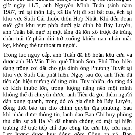
giờ ngày 11/5, anh Nguyễn Minh Tuấn (sinh năm
1987, trú tại thôn Lặt, xã Ba Vì) đi soi bắt cua, ếch tại
khu vực Suối Cái thuộc thôn Hợp Nhất. Khi đến đoạn
suối gần khu vực phía dưới gia đình bà Bảy Luyến,
anh Tuấn bất ngờ bị một tảng đá lớn xô trượt đè trúng
chân trái từ phần đùi trở xuống khiến nạn nhân mắc
kẹt, không thể tự thoát ra ngoài.
Trong lúc nguy cấp, anh Tuấn đã hô hoán kêu cứu và
được anh Hà Văn Tiên, quê Thanh Sơn, Phú Thọ, hiện
đang trông coi đất cho gia đình ông Phương Tuyết tại
khu vực Suối Cái phát hiện. Ngay sau đó, anh Tiên đã
tiếp cận hiện trường để ứng cứu. Tuy nhiên, do tảng đá
có kích thước lớn, trọng lượng nặng nên một mình
không thể di chuyển được, anh Tiên đã gọi thêm người
dân xung quanh, trong đó có gia đình bà Bảy Luyến,
đồng thời báo tin cho chính quyền địa phương. Sau
khi nhận được thông tin, lãnh đạo Ban Chỉ huy phòng
thủ dân sự xã Ba Vì đã nhanh chóng có mặt tại hiện
trường để trực tiếp chỉ đạo công tác cứu hộ, cứu nạn.
Lực lượng được huy động gồm Công an xã, Ban