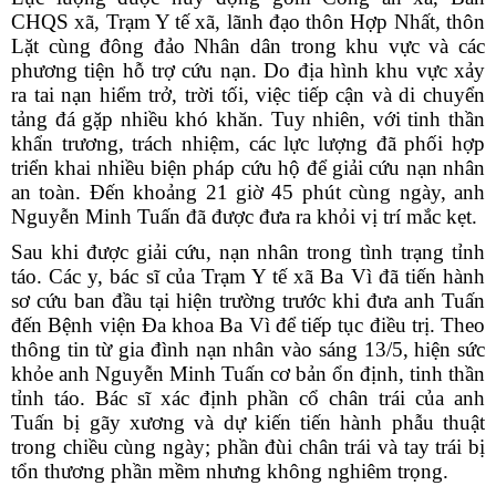
CHQS xã, Trạm Y tế xã, lãnh đạo thôn Hợp Nhất, thôn
Lặt cùng đông đảo Nhân dân trong khu vực và các
phương tiện hỗ trợ cứu nạn. Do địa hình khu vực xảy
ra tai nạn hiểm trở, trời tối, việc tiếp cận và di chuyển
tảng đá gặp nhiều khó khăn. Tuy nhiên, với tinh thần
khẩn trương, trách nhiệm, các lực lượng đã phối hợp
triển khai nhiều biện pháp cứu hộ để giải cứu nạn nhân
an toàn. Đến khoảng 21 giờ 45 phút cùng ngày, anh
Nguyễn Minh Tuấn đã được đưa ra khỏi vị trí mắc kẹt.
Sau khi được giải cứu, nạn nhân trong tình trạng tỉnh
táo. Các y, bác sĩ của Trạm Y tế xã Ba Vì đã tiến hành
sơ cứu ban đầu tại hiện trường trước khi đưa anh Tuấn
đến Bệnh viện Đa khoa Ba Vì để tiếp tục điều trị. Theo
thông tin từ gia đình nạn nhân vào sáng 13/5, hiện sức
khỏe anh Nguyễn Minh Tuấn cơ bản ổn định, tinh thần
tỉnh táo. Bác sĩ xác định phần cổ chân trái của anh
Tuấn bị gãy xương và dự kiến tiến hành phẫu thuật
trong chiều cùng ngày; phần đùi chân trái và tay trái bị
tổn thương phần mềm nhưng không nghiêm trọng.