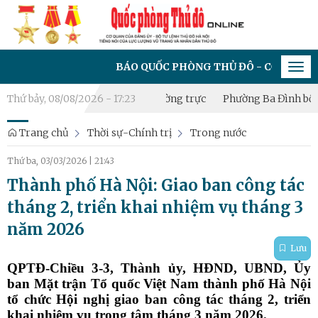
BÁO QUỐC PHÒNG THỦ ĐÔ - CƠ QUAN CỦA ĐẢNG ỦY
Tog
navi
ập Tiểu đội Dân quân thường trực
Thứ bảy, 08/08/2026 - 17:23
Phường Ba Đình bồi dưỡng ki
Trang chủ
Thời sự-Chính trị
Trong nước
Thứ ba, 03/03/2026
|
21:43
Thành phố Hà Nội: Giao ban công tác
tháng 2, triển khai nhiệm vụ tháng 3
năm 2026
Lưu
QPTĐ-Chiều 3-3, Thành ủy, HĐND, UBND, Ủy
ban Mặt trận Tổ quốc Việt Nam thành phố Hà Nội
tổ chức Hội nghị giao ban công tác tháng 2, triển
khai nhiệm vụ trọng tâm tháng 3 năm 2026.