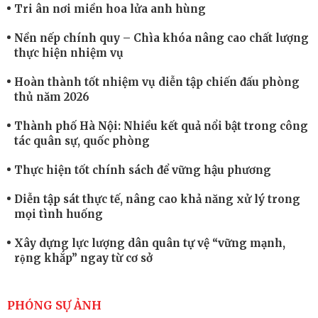
Tri ân nơi miền hoa lửa anh hùng
Nền nếp chính quy – Chìa khóa nâng cao chất lượng
thực hiện nhiệm vụ
Hoàn thành tốt nhiệm vụ diễn tập chiến đấu phòng
thủ năm 2026
Thành phố Hà Nội: Nhiều kết quả nổi bật trong công
tác quân sự, quốc phòng
Thực hiện tốt chính sách để vững hậu phương
Diễn tập sát thực tế, nâng cao khả năng xử lý trong
mọi tình huống
Xây dựng lực lượng dân quân tự vệ “vững mạnh,
rộng khắp” ngay từ cơ sở
Trung đoàn Pháo binh 452: Huấn luyện giỏi nâng
cao sức mạnh chiến đấu
PHÓNG SỰ ẢNH