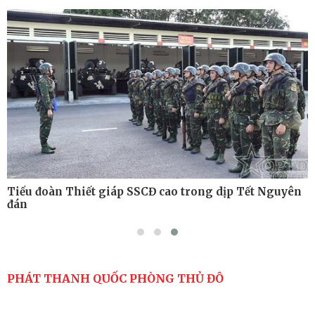
Tiểu đoàn Thiết giáp hoàn thành tốt diễn tập chiến
thuật có bắn đạn thật
Nơi sinh viên rèn ý trí, luyện kỹ năng
Tiểu đoàn Thiết giáp SSCĐ cao trong dịp Tết Nguyên
đán
PHÁT THANH QUỐC PHÒNG THỦ ĐÔ