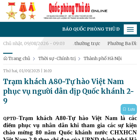
BÁO QUỐC PHÒNG THỦ ĐÔ - CƠ QUAN CỦA ĐẢ
Tog
navi
ành lập Tiểu đội Dân quân thường trực
Chủ nhật, 09/08/2026 - 09:03
Phường Ba Đình bồi dưỡ
Trang chủ
Thời sự-Chính trị
Thành phố Hà Nội
Thứ hai, 01/09/2025
|
16:19
Trạm khách A80-Tự hào Việt Nam
phục vụ người dân dịp Quốc khánh 2-
9
Lưu
Trạm khách A80-Tự hào Việt Nam là các
QPTĐ-
điểm phục vụ nhân dân khi tham gia các sự kiện
chào mừng 80 năm Quốc khánh nước CHXHCN
Việt Nam 2-9 theo chỉ đạo của UBND thành phố Hà