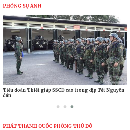
cao sức mạnh chiến đấu
PHÓNG SỰ ẢNH
Tiểu đoàn Thiết giáp hoàn thành tốt diễn tập chiến
thuật có bắn đạn thật
Nơi sinh viên rèn ý trí, luyện kỹ năng
Tiểu đoàn Thiết giáp SSCĐ cao trong dịp Tết Nguyên
đán
PHÁT THANH QUỐC PHÒNG THỦ ĐÔ