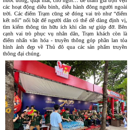
nước uống, quạt mát, chỗ ngồi… để tham gia trọn vẹn
các hoạt động diễu binh, diễu hành đông người ngoài
trời. Các điểm Trạm cũng sẽ đóng vai trò như “điểm
kết nối” nổi bật để người dân có thể dễ dàng định vị,
tìm kiếm thông tin hữu ích khi cần sự giúp đỡ. Bên
cạnh vai trò phục vụ nhân dân, Trạm khách còn là
điểm nhấn văn hóa - truyền thông góp phần lan tỏa
hình ảnh đẹp về Thủ đô qua các sản phẩm truyền
thông đại chúng.