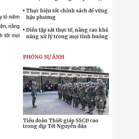
quốc phòng
Thực hiện tốt chính sách để vững
hậu phương
y tỏ niềm
yện, nâng
Diễn tập sát thực tế, nâng cao khả
h tốt mọi
năng xử lý trong mọi tình huống
Xây dựng lực lượng dân quân tự
vệ “vững mạnh, rộng khắp” ngay
PHÓNG SỰ ẢNH
từ cơ sở
Trung đoàn Pháo binh 452: Huấn
luyện giỏi nâng cao sức mạnh
chiến đấu
Tiểu đoàn Thiết giáp hoàn thành
tốt diễn tập chiến thuật có bắn đạn
thật
Nơi sinh viên rèn ý trí, luyện kỹ
năng
Tiểu đoàn Thiết giáp SSCĐ cao
Bộ Tư lệnh
trong dịp Tết Nguyên đán
chính trị-
thăm, động