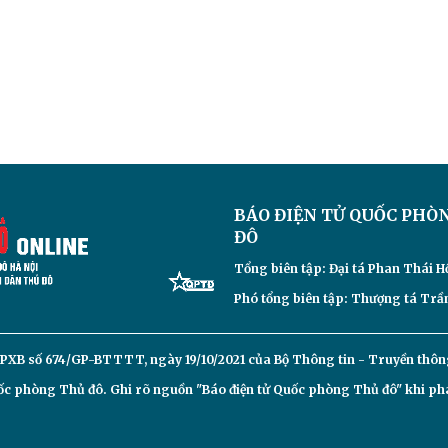
BÁO ĐIỆN TỬ
QUỐC PHÒ
ĐÔ
Tổng biên tập: Đại
tá Phan Thái H
Phó tổng biên tập: Thượng tá Trần
PXB số 674/GP-BTTTT, ngày 19/10/2021 của Bộ Thông tin - Truyền thôn
c phòng Thủ đô. Ghi rõ nguồn "Báo điện tử Quốc phòng Thủ đô" khi phát 