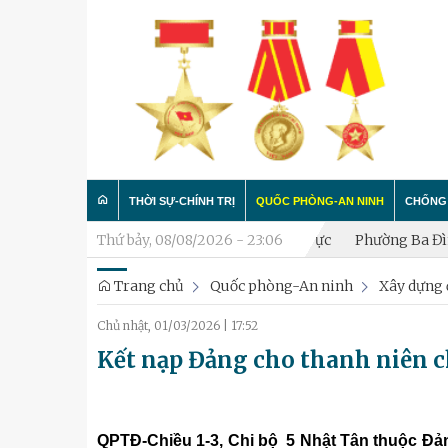
THỜI SỰ-CHÍNH TRỊ
QUỐC PHÒNG-AN NINH
CHỐNG 
 thành lập Tiểu đội Dân quân thường trực
Thứ bảy, 08/08/2026 - 23:06
Phường Ba Đình bồi 
Trang chủ
Quốc phòng-An ninh
Xây dựng 
Trong nước
Công tác Đảng - Công tác C
Làm t
Chủ nhật, 01/03/2026
|
17:52
Quân đội
Huấn luyện SSCĐ
Chống 
Kết nạp Đảng cho thanh niên 
Luận bàn
Xây dựng đơn vị
Thành phố Hà Nội
Hậu cần
QPTĐ-Chiều 1-3, Chi bộ 5 Nhật Tân thuộc Đ