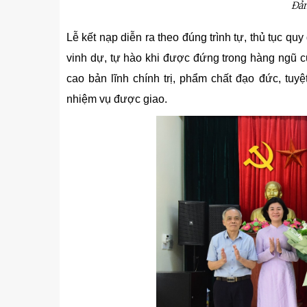
Đản
Lễ kết nạp diễn ra theo đúng trình tự, thủ tục qu
vinh dự, tự hào khi được đứng trong hàng ngũ c
cao bản lĩnh chính trị, phẩm chất đạo đức, tuyệ
nhiệm vụ được giao.
u
Tiểu đoàn Thiết giáp SSCĐ cao
Bộ Tư l
trong dịp Tết Nguyên đán
chính t
thăm, đ