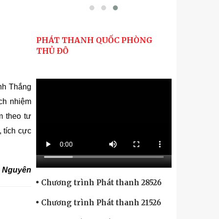
PHÁT THANH QUỐC PHÒNG
THỦ ĐÔ
ình Thắng
ách nhiệm
m theo tư
 tích cực
 Nguyên
Chương trình Phát thanh 28526
Chương trình Phát thanh 21526