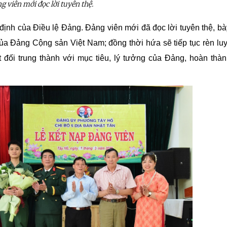
g viên mới đọc lời tuyên thệ.
y định của Điều lệ Đảng. Đảng viên mới đã đọc lời tuyên thệ, bà
ủa Đảng Cộng sản Việt Nam; đồng thời hứa sẽ tiếp tục rèn lu
t đối trung thành với mục tiêu, lý tưởng của Đảng, hoàn thàn
ệnh Thủ đô và các tổ chức
Hương Tết ra đảo tiền tiêu
rị-xã hội thành phố Hà Nội
ộng viên chiến sĩ mới