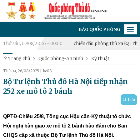
BÁO QUỐC PHÒNG THỦ ĐÔ - CƠ QUAN C
Tog
navi
hưu
Thứ sáu, 07/08/2026 - 00:00
Khai mạc diễn tập chiến đấu phòng thủ xã Đại Thanh
Phườ
Trang chủ
Quốc phòng-An ninh
Kỹ thuật
Thứ ba, 26/08/2025
|
14:08
Bộ Tư lệnh Thủ đô Hà Nội tiếp nhận
252 xe mô tô 2 bánh
Lưu
QPTĐ-Chiều 25/8, Tổng cục Hậu cần-Kỹ thuật tổ chức
Hội nghị bàn giao xe mô tô 2 bánh bảo đảm cho Ban
CHQS cấp xã thuộc Bộ Tư lệnh Thủ đô Hà Nội.