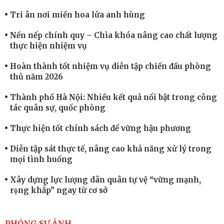
Tri ân nơi miền hoa lửa anh hùng
Nền nếp chính quy – Chìa khóa nâng cao chất lượng
thực hiện nhiệm vụ
Hoàn thành tốt nhiệm vụ diễn tập chiến đấu phòng
thủ năm 2026
Thành phố Hà Nội: Nhiều kết quả nổi bật trong công
tác quân sự, quốc phòng
Thực hiện tốt chính sách để vững hậu phương
Diễn tập sát thực tế, nâng cao khả năng xử lý trong
mọi tình huống
Xây dựng lực lượng dân quân tự vệ “vững mạnh,
rộng khắp” ngay từ cơ sở
Trung đoàn Pháo binh 452: Huấn luyện giỏi nâng
cao sức mạnh chiến đấu
PHÓNG SỰ ẢNH