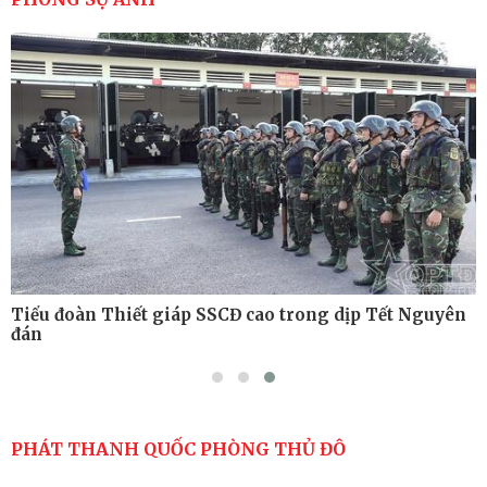
Tiểu đoàn Thiết giáp hoàn thành tốt diễn tập chiến
thuật có bắn đạn thật
Nơi sinh viên rèn ý trí, luyện kỹ năng
Tiểu đoàn Thiết giáp SSCĐ cao trong dịp Tết Nguyên
đán
PHÁT THANH QUỐC PHÒNG THỦ ĐÔ