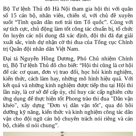
Bộ Tư lệnh Thủ đô Hà Nội tham gia hội thi với quân
số 15 cán bộ, nhân viên, chiến sĩ, với chủ đề xuyên
suốt “Tình quân dân nơi trái tim Tổ quốc”. Cùng với
sự tích cực, chủ động làm tốt công tác chuẩn bị, tổ chức
ôn luyện các nội dung đã xác định, đội thi đã đạt giải
xuất sắc, vinh dự nhận cờ thi đua của Tổng cục Chính
trị Quân đội nhân dân Việt Nam.
Đại tá Nguyễn Hồng Dương, Phó Chủ nhiệm Chính
trị, Bộ Tư lệnh Thủ đô cho biết: “Hội thi cũng là cơ hội
để các cơ quan, đơn vị trao đổi, học hỏi kinh nghiệm,
kiến thức, cách làm hay, những mô hình hiệu quả. Với
kết quả và những kinh nghiệm được tiếp thu tại Hội thi
lần này, là cơ sở để cấp ủy, chỉ huy các cấp nghiên cứu
ứng dụng để thực hiện tốt Phong trào thi đua "Dân vận
khéo", xây dựng "Đơn vị dân vận tốt", qua đó bồi
dưỡng kỹ năng, kiến thức và kinh nghiệm công tác dân
vận cho đội ngũ cán bộ chuyên trách nói riêng và cán
bộ, chiến sĩ nói chung”.