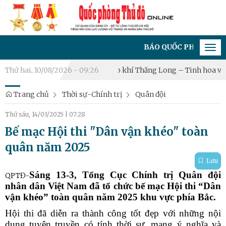
BÁO QUỐC PHÒNG THỦ ĐÔ - CƠ Q
Tog
navi
 Quốc tế Hà Nội 2026: “Hào khí Thăng Long – Tinh hoa võ Việt”
Thứ hai, 10/08/2026 - 09:26
Trang chủ
Thời sự-Chính trị
Quân đội
Thứ sáu, 14/03/2025
|
07:28
Bế mạc Hội thi "Dân vận khéo" toàn
quân năm 2025
Lưu
Sáng 13-3, Tổng Cục Chính trị Quân đội
QPTĐ-
nhân dân Việt Nam đã tổ chức bế mạc Hội thi “Dân
vận khéo” toàn quân năm 2025 khu vực phía Bắc.
Hội thi đã diễn ra thành công tốt đẹp với những nội
dung tuyên truyền có tính thời sự, mang ý nghĩa và