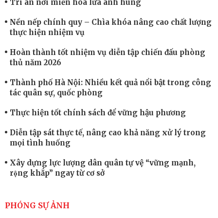
Tri ân nơi miền hoa lửa anh hùng
Nền nếp chính quy – Chìa khóa nâng cao chất lượng
thực hiện nhiệm vụ
Hoàn thành tốt nhiệm vụ diễn tập chiến đấu phòng
thủ năm 2026
Thành phố Hà Nội: Nhiều kết quả nổi bật trong công
tác quân sự, quốc phòng
Thực hiện tốt chính sách để vững hậu phương
Diễn tập sát thực tế, nâng cao khả năng xử lý trong
mọi tình huống
Xây dựng lực lượng dân quân tự vệ “vững mạnh,
rộng khắp” ngay từ cơ sở
Trung đoàn Pháo binh 452: Huấn luyện giỏi nâng
cao sức mạnh chiến đấu
PHÓNG SỰ ẢNH