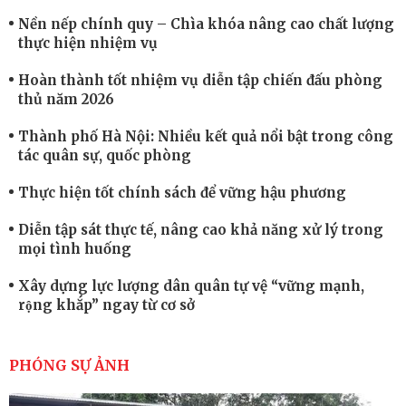
Nền nếp chính quy – Chìa khóa nâng cao chất lượng
thực hiện nhiệm vụ
Hoàn thành tốt nhiệm vụ diễn tập chiến đấu phòng
thủ năm 2026
Thành phố Hà Nội: Nhiều kết quả nổi bật trong công
tác quân sự, quốc phòng
Thực hiện tốt chính sách để vững hậu phương
Diễn tập sát thực tế, nâng cao khả năng xử lý trong
mọi tình huống
Xây dựng lực lượng dân quân tự vệ “vững mạnh,
rộng khắp” ngay từ cơ sở
Trung đoàn Pháo binh 452: Huấn luyện giỏi nâng
cao sức mạnh chiến đấu
PHÓNG SỰ ẢNH
Tiểu đoàn Thiết giáp hoàn thành tốt diễn tập chiến