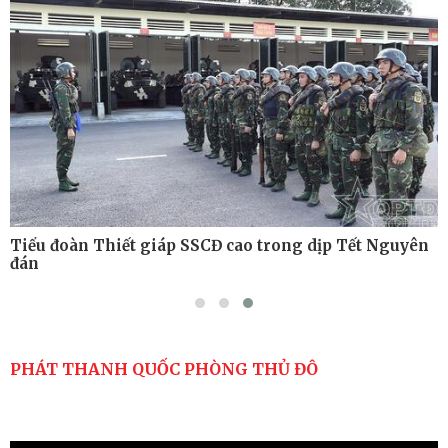
thuật có bắn đạn thật
Nơi sinh viên rèn ý trí, luyện kỹ năng
Tiểu đoàn Thiết giáp SSCĐ cao trong dịp Tết Nguyên
đán
PHÁT THANH QUỐC PHÒNG THỦ ĐÔ