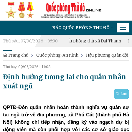
BÁO QUỐC PHÒNG THỦ ĐÔ - CƠ QUAN CỦA ĐẢ
Tog
navi
Thứ sáu, 07/08/2026 - 05:30
Khai mạc diễn tập chiến đấu phòng thủ xã Đại Thanh
Phường 
Trang chủ
Quốc phòng-An ninh
Hậu phương quân đội
Thứ bảy, 09/05/2026
|
11:08
Định hướng tương lai cho quân nhân
xuất ngũ
Lưu
QPTĐ-Đón quân nhân hoàn thành nghĩa vụ quân sự
tại ngũ trở về địa phương, xã Phú Cát (thành phố Hà
Nội) không chỉ tiếp nhận, đăng ký vào ngạch dự bị
động viên mà còn phối hợp với các cơ sở giáo dục