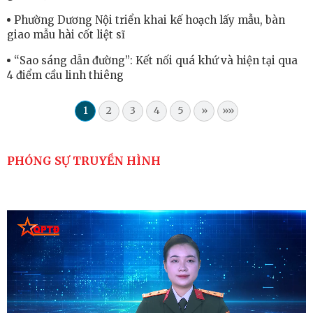
Phường Dương Nội triển khai kế hoạch lấy mẫu, bàn
giao mẫu hài cốt liệt sĩ
“Sao sáng dẫn đường”: Kết nối quá khứ và hiện tại qua
4 điểm cầu linh thiêng
1
2
3
4
5
»
»»
PHÓNG SỰ TRUYỀN HÌNH