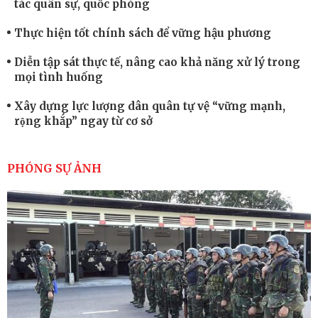
tác quân sự, quốc phòng
Thực hiện tốt chính sách để vững hậu phương
Diễn tập sát thực tế, nâng cao khả năng xử lý trong
mọi tình huống
Xây dựng lực lượng dân quân tự vệ “vững mạnh,
rộng khắp” ngay từ cơ sở
Trung đoàn Pháo binh 452: Huấn luyện giỏi nâng
cao sức mạnh chiến đấu
PHÓNG SỰ ẢNH
Tiểu đoàn Thiết giáp hoàn thành tốt diễn tập chiến
thuật có bắn đạn thật
Nơi sinh viên rèn ý trí, luyện kỹ năng