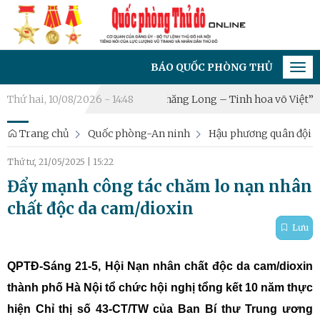
BÁO QUỐC PHÒNG THỦ ĐÔ - CƠ QUAN CỦA 
Tog
navi
tế Hà Nội 2026: “Hào khí Thăng Long – Tinh hoa võ Việt”
Thứ hai, 10/08/2026 - 14:48
Xã Ha
Trang chủ
Quốc phòng-An ninh
Hậu phương quân đội
Thứ tư, 21/05/2025
|
15:22
Đẩy mạnh công tác chăm lo nạn nhân
chất độc da cam/dioxin
Lưu
QPTĐ-Sáng 21-5, Hội Nạn nhân chất độc da cam/dioxin
thành phố Hà Nội tổ chức hội nghị tổng kết 10 năm thực
hiện Chỉ thị số 43-CT/TW của Ban Bí thư Trung ương