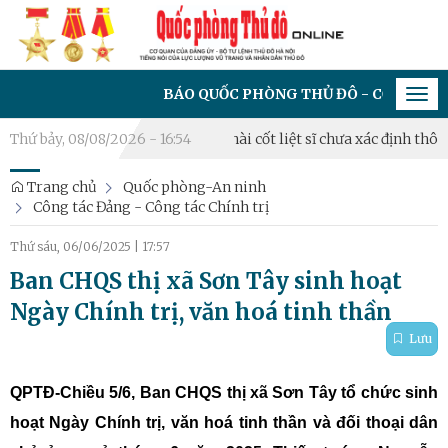
BÁO QUỐC PHÒNG THỦ ĐÔ - CƠ QUAN CỦA ĐẢNG 
Tog
navi
026
Thứ bảy, 08/08/2026 - 16:54
Triển khai lấy mẫu hài cốt liệt sĩ chưa xác định thông tin 
Trang chủ
Quốc phòng-An ninh
Công tác Đảng - Công tác Chính trị
Thứ sáu, 06/06/2025
|
17:57
Ban CHQS thị xã Sơn Tây sinh hoạt
Ngày Chính trị, văn hoá tinh thần
Lưu
QPTĐ-Chiều 5/6, Ban CHQS thị xã Sơn Tây tổ chức sinh
hoạt Ngày Chính trị, văn hoá tinh thần và đối thoại dân