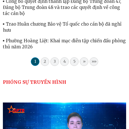
Công bố quyết định thành lập Đảng bộ Trung đoàn 47,
Đảng bộ Trung đoàn 48 và trao các quyết định về công
tác cán bộ
Trao Huân chương Bảo vệ Tổ quốc cho cán bộ đã nghỉ
hưu
Phường Hoàng Liệt: Khai mạc diễn tập chiến đấu phòng
thủ năm 2026
1
2
3
4
5
»
»»
PHÓNG SỰ TRUYỀN HÌNH