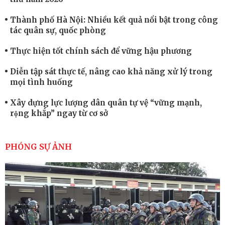
Thành phố Hà Nội: Nhiều kết quả nổi bật trong công
tác quân sự, quốc phòng
Thực hiện tốt chính sách để vững hậu phương
Diễn tập sát thực tế, nâng cao khả năng xử lý trong
mọi tình huống
Xây dựng lực lượng dân quân tự vệ “vững mạnh,
rộng khắp” ngay từ cơ sở
Trung đoàn Pháo binh 452: Huấn luyện giỏi nâng
cao sức mạnh chiến đấu
PHÓNG SỰ ẢNH
Tiểu đoàn Thiết giáp hoàn thành tốt diễn tập chiến
thuật có bắn đạn thật
Nơi sinh viên rèn ý trí, luyện kỹ năng