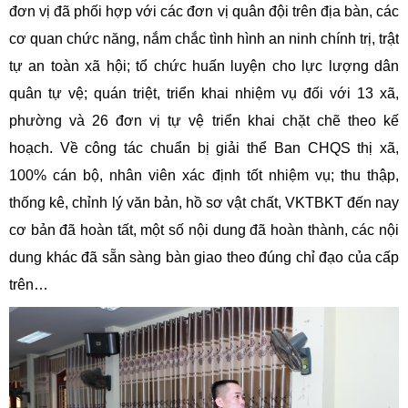
đơn vị đã phối hợp với các đơn vị quân đội trên địa bàn, các
cơ quan chức năng, nắm chắc tình hình an ninh chính trị, trật
tự an toàn xã hội; tổ chức huấn luyện cho lực lượng dân
quân tự vệ; quán triệt, triển khai nhiệm vụ đối với 13 xã,
phường và 26 đơn vị tự vệ triển khai chặt chẽ theo kế
hoạch. Về công tác chuẩn bị giải thể Ban CHQS thị xã,
100% cán bộ, nhân viên xác định tốt nhiệm vụ; thu thập,
thống kê, chỉnh lý văn bản, hồ sơ vật chất, VKTBKT đến nay
cơ bản đã hoàn tất, một số nội dung đã hoàn thành, các nội
dung khác đã sẵn sàng bàn giao theo đúng chỉ đạo của cấp
trên…