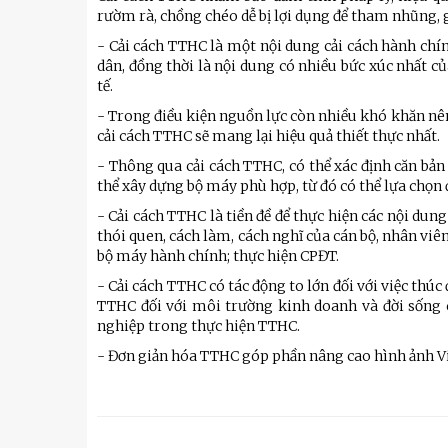
Kỹ thuật
rườm rà, chồng chéo dễ bị lợi dụng để tham nhũng, 
Hậu phương quân đội
- Cải cách TTHC là một nội dung cải cách hành chí
dân, đồng thời là nội dung có nhiều bức xúc nhất c
Giáo dục Quốc phòng và An
tế.
- Trong điều kiện nguồn lực còn nhiều khó khăn nên 
cải cách TTHC sẽ mang lại hiệu quả thiết thực nhất.
- Thông qua cải cách TTHC, có thể xác định căn bản
thể xây dựng bộ máy phù hợp, từ đó có thể lựa chọn đ
- Cải cách TTHC là tiền đề để thực hiện các nội dung
thói quen, cách làm, cách nghĩ của cán bộ, nhân viê
bộ máy hành chính; thực hiện CPĐT.
- Cải cách TTHC có tác động to lớn đối với việc thúc
TTHC đối với môi trường kinh doanh và đời sống c
nghiệp trong thực hiện TTHC.
- Đơn giản hóa TTHC góp phần nâng cao hình ảnh Việ