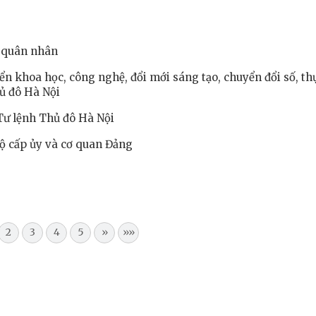
o quân nhân
ển khoa học, công nghệ, đổi mới sáng tạo, chuyển đổi số, th
ủ đô Hà Nội
Tư lệnh Thủ đô Hà Nội
bộ cấp ủy và cơ quan Đảng
2
3
4
5
»
»»
ệnh Thủ đô và các tổ chức
Hương Tết ra đảo tiền tiêu
rị-xã hội thành phố Hà Nội
ộng viên chiến sĩ mới