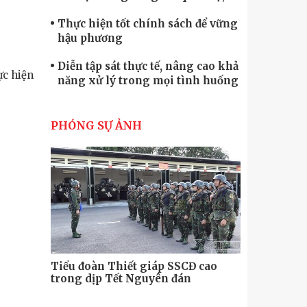
quốc phòng
Thực hiện tốt chính sách để vững
hậu phương
Diễn tập sát thực tế, nâng cao khả
ực hiện
năng xử lý trong mọi tình huống
Xây dựng lực lượng dân quân tự
vệ “vững mạnh, rộng khắp” ngay
PHÓNG SỰ ẢNH
từ cơ sở
Trung đoàn Pháo binh 452: Huấn
luyện giỏi nâng cao sức mạnh
chiến đấu
Tiểu đoàn Thiết giáp hoàn thành
tốt diễn tập chiến thuật có bắn đạn
thật
Nơi sinh viên rèn ý trí, luyện kỹ
năng
Tiểu đoàn Thiết giáp SSCĐ cao
Bộ Tư lệnh
trong dịp Tết Nguyên đán
chính trị-
thăm, động