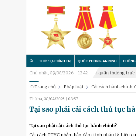
THỜI SỰ-CHÍNH TRỊ
QUỐC PHÒNG-AN NINH
CHỐNG 
 trực
Xã Hòa Lạc thành lập Tiểu đội Dân quân thường trực
Chủ nhật, 09/08/2026 - 12:42
Ph
Trang chủ
Pháp luật
Cải cách hành chính, 
Trong nước
Công tác Đảng - Công tác C
Làm t
Thứ ba, 08/04/2025
|
08:57
Quân đội
Huấn luyện SSCĐ
Chống 
Tại sao phải cải cách thủ tục 
Luận bàn
Xây dựng đơn vị
Thành phố Hà Nội
Hậu cần
Tại sao phải cải cách thủ tục hành chính?
Cải cách TTHC nhằm bảo đảm tính pháp lý, hiệu quả