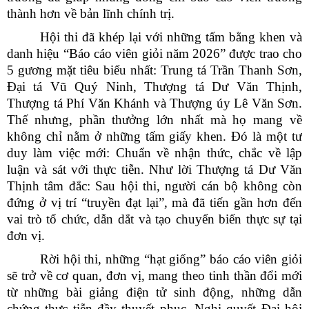
thành hơn về bản lĩnh chính trị.
Hội thi đã khép lại với những tấm bằng khen và
danh hiệu “Báo cáo viên giỏi năm 2026” được trao cho
5 gương mặt tiêu biểu nhất: Trung tá Trần Thanh Sơn,
Đại tá Vũ Quý Ninh, Thượng tá Dư Văn Thịnh,
Thượng tá Phí Văn Khánh và Thượng úy Lê Văn Sơn.
Thế nhưng, phần thưởng lớn nhất mà họ mang về
không chỉ nằm ở những tấm giấy khen. Đó là một tư
duy làm việc mới: Chuẩn về nhận thức, chắc về lập
luận và sát với thực tiễn. Như lời Thượng tá Dư Văn
Thịnh tâm đắc: Sau hội thi, người cán bộ không còn
đứng ở vị trí “truyền đạt lại”, mà đã tiến gần hơn đến
vai trò tổ chức, dẫn dắt và tạo chuyển biến thực sự tại
đơn vị.
Rời hội thi, những “hạt giống” báo cáo viên giỏi
sẽ trở về cơ quan, đơn vị, mang theo tinh thần đổi mới
từ những bài giảng điện tử sinh động, những dẫn
chứng thực tiễn đầy thuyết phục. Nghị quyết Đại hội