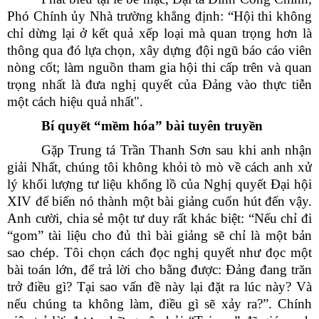
Phó Chính ủy Nhà trường khẳng định: “Hội thi không
chỉ dừng lại ở kết quả xếp loại mà quan trọng hơn là
thông qua đó lựa chọn, xây dựng đội ngũ báo cáo viên
nòng cốt; làm nguồn tham gia hội thi cấp trên và quan
trọng nhất là đưa nghị quyết của Đảng vào thực tiễn
một cách hiệu quả nhất".
Bí quyết “mềm hóa” bài tuyên truyền
Gặp Trung tá Trần Thanh Sơn sau khi anh nhận
giải Nhất, chúng tôi không khỏi tò mò về cách anh xử
lý khối lượng tư liệu khổng lồ của Nghị quyết Đại hội
XIV để biến nó thành một bài giảng cuốn hút đến vậy.
Anh cười, chia sẻ một tư duy rất khác biệt: “Nếu chỉ đi
“gom” tài liệu cho đủ thì bài giảng sẽ chỉ là một bản
sao chép. Tôi chọn cách đọc nghị quyết như đọc một
bài toán lớn, để trả lời cho bằng được: Đảng đang trăn
trở điều gì? Tại sao vấn đề này lại đặt ra lúc này? Và
nếu chúng ta không làm, điều gì sẽ xảy ra?”. Chính