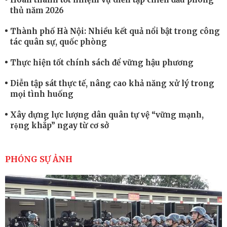
thủ năm 2026
Thành phố Hà Nội: Nhiều kết quả nổi bật trong công
tác quân sự, quốc phòng
Thực hiện tốt chính sách để vững hậu phương
Diễn tập sát thực tế, nâng cao khả năng xử lý trong
mọi tình huống
Xây dựng lực lượng dân quân tự vệ “vững mạnh,
rộng khắp” ngay từ cơ sở
Trung đoàn Pháo binh 452: Huấn luyện giỏi nâng
cao sức mạnh chiến đấu
PHÓNG SỰ ẢNH
Tiểu đoàn Thiết giáp hoàn thành tốt diễn tập chiến
thuật có bắn đạn thật
Nơi sinh viên rèn ý trí, luyện kỹ năng