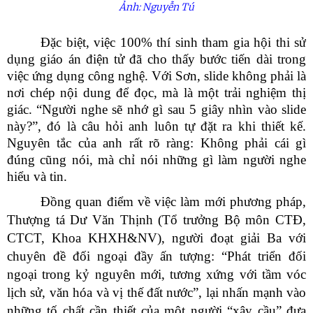
Ảnh: Nguyễn Tú
Đặc biệt, việc 100% thí sinh tham gia hội thi sử
dụng giáo án điện tử đã cho thấy bước tiến dài trong
việc ứng dụng công nghệ. Với Sơn, slide không phải là
nơi chép nội dung để đọc, mà là một trải nghiệm thị
giác. “Người nghe sẽ nhớ gì sau 5 giây nhìn vào slide
này?”, đó là câu hỏi anh luôn tự đặt ra khi thiết kế.
Nguyên tắc của anh rất rõ ràng: Không phải cái gì
đúng cũng nói, mà chỉ nói những gì làm người nghe
hiểu và tin.
Đồng quan điểm về việc làm mới phương pháp,
Thượng tá Dư Văn Thịnh (Tổ trưởng Bộ môn CTĐ,
CTCT, Khoa KHXH&NV), người đoạt giải Ba với
chuyên đề đối ngoại đầy ấn tượng: “Phát triển đối
ngoại trong kỷ nguyên mới, tương xứng với tầm vóc
lịch sử, văn hóa và vị thế đất nước”, lại nhấn mạnh vào
những tố chất cần thiết của một người “xây cầu” đưa