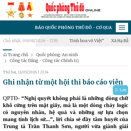
BÁO QUỐC PHÒNG THỦ ĐÔ - CƠ QUAN CỦA ĐẢNG ỦY - BỘ
Tog
navi
6: “Hào khí Thăng Long – Tinh hoa võ Việt”
Chủ nhật, 09/08/2026 - 17:19
Xã Hạ Bằng thành l
Trang chủ
Quốc phòng-An ninh
Công tác Đảng - Công tác Chính trị
Thứ hai, 11/05/2026
|
21:34
Ghi nhận từ một hội thi báo cáo viên
Lưu
QPTĐ-
“Nghị quyết không phải là những dòng chữ
khô cứng trên mặt giấy, mà là một dòng chảy logic
có nguyên nhân, hệ quả và những sự lựa chọn
mang tính lịch sử...”, lời chia sẻ đầy tâm huyết của
Trung tá Trần Thanh Sơn, người vừa giành giải