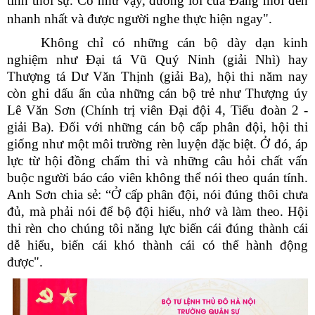
tính thời sự. Có như vậy, đường lối của Đảng mới đến
nhanh nhất và được người nghe thực hiện ngay".
Không chỉ có những cán bộ dày dạn kinh
nghiệm như Đại tá Vũ Quý Ninh (giải Nhì) hay
Thượng tá Dư Văn Thịnh (giải Ba), hội thi năm nay
còn ghi dấu ấn của những cán bộ trẻ như Thượng úy
Lê Văn Sơn (Chính trị viên Đại đội 4, Tiểu đoàn 2 -
giải Ba). Đối với những cán bộ cấp phân đội, hội thi
giống như một môi trường rèn luyện đặc biệt. Ở đó, áp
lực từ hội đồng chấm thi và những câu hỏi chất vấn
buộc người báo cáo viên không thể nói theo quán tính.
Anh Sơn chia sẻ: “Ở cấp phân đội, nói đúng thôi chưa
đủ, mà phải nói để bộ đội hiểu, nhớ và làm theo. Hội
thi rèn cho chúng tôi năng lực biến cái đúng thành cái
dễ hiểu, biến cái khó thành cái có thể hành động
được".