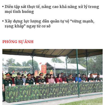
Diễn tập sát thực tế, nâng cao khả năng xử lý trong
mọi tình huống
Xây dựng lực lượng dân quân tự vệ “vững mạnh,
rộng khắp” ngay từ cơ sở
Trung đoàn Pháo binh 452: Huấn luyện giỏi nâng
cao sức mạnh chiến đấu
PHÓNG SỰ ẢNH
Tiểu đoàn Thiết giáp hoàn thành tốt diễn tập chiến
thuật có bắn đạn thật
Nơi sinh viên rèn ý trí, luyện kỹ năng