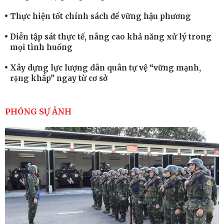
Thực hiện tốt chính sách để vững hậu phương
Diễn tập sát thực tế, nâng cao khả năng xử lý trong
mọi tình huống
Xây dựng lực lượng dân quân tự vệ “vững mạnh,
rộng khắp” ngay từ cơ sở
Trung đoàn Pháo binh 452: Huấn luyện giỏi nâng
cao sức mạnh chiến đấu
PHÓNG SỰ ẢNH
Tiểu đoàn Thiết giáp hoàn thành tốt diễn tập chiến
thuật có bắn đạn thật
Nơi sinh viên rèn ý trí, luyện kỹ năng