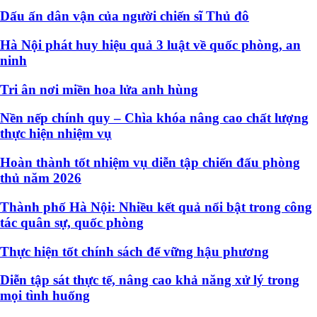
Dấu ấn dân vận của người chiến sĩ Thủ đô
Hà Nội phát huy hiệu quả 3 luật về quốc phòng, an
ninh
Tri ân nơi miền hoa lửa anh hùng
Nền nếp chính quy – Chìa khóa nâng cao chất lượng
thực hiện nhiệm vụ
Hoàn thành tốt nhiệm vụ diễn tập chiến đấu phòng
thủ năm 2026
Thành phố Hà Nội: Nhiều kết quả nổi bật trong công
tác quân sự, quốc phòng
Thực hiện tốt chính sách để vững hậu phương
Diễn tập sát thực tế, nâng cao khả năng xử lý trong
mọi tình huống