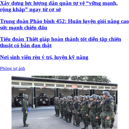
Xây dựng lực lượng dân quân tự vệ “vững mạnh,
rộng khắp” ngay từ cơ sở
Trung đoàn Pháo binh 452: Huấn luyện giỏi nâng cao
sức mạnh chiến đấu
Tiểu đoàn Thiết giáp hoàn thành tốt diễn tập chiến
thuật có bắn đạn thật
Nơi sinh viên rèn ý trí, luyện kỹ năng
Phóng sự ảnh