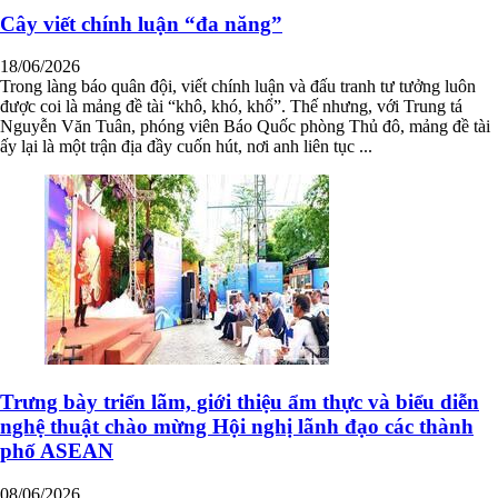
Cây viết chính luận “đa năng”
18/06/2026
Trong làng báo quân đội, viết chính luận và đấu tranh tư tưởng luôn
được coi là mảng đề tài “khô, khó, khổ”. Thế nhưng, với Trung tá
Nguyễn Văn Tuân, phóng viên Báo Quốc phòng Thủ đô, mảng đề tài
ấy lại là một trận địa đầy cuốn hút, nơi anh liên tục ...
Trưng bày triển lãm, giới thiệu ẩm thực và biểu diễn
nghệ thuật chào mừng Hội nghị lãnh đạo các thành
phố ASEAN
08/06/2026