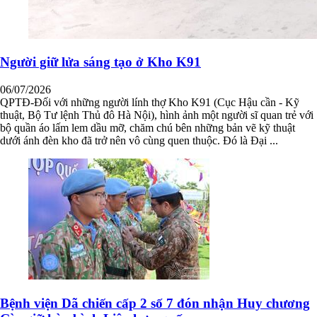
Người giữ lửa sáng tạo ở Kho K91
06/07/2026
QPTĐ-Đối với những người lính thợ Kho K91 (Cục Hậu cần - Kỹ
thuật, Bộ Tư lệnh Thủ đô Hà Nội), hình ảnh một người sĩ quan trẻ với
bộ quần áo lấm lem dầu mỡ, chăm chú bên những bản vẽ kỹ thuật
dưới ánh đèn kho đã trở nên vô cùng quen thuộc. Đó là Đại ...
Bệnh viện Dã chiến cấp 2 số 7 đón nhận Huy chương