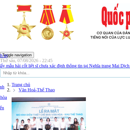
Ô
Toggle navigation
 trị
Thứ sáu, 07/08/2026 - 22:45
 liệt sĩ chưa xác định thông tin tại Nghĩa trang Mai Dịch để giám địn
Trang chủ
inh
Văn Hoá-Thể Thao
 hòa
yển