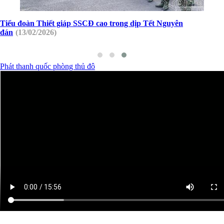
Bộ Tư lệnh Thủ đô và các tổ chức chính trị-xã hội thành phố Hà
Nội thăm, động viên chiến sĩ mới
(19/05/2026)
Phát thanh quốc phòng thủ đô