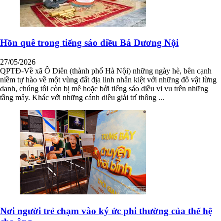
Hồn quê trong tiếng sáo diều Bá Dương Nội
27/05/2026
QPTĐ-Về xã Ô Diên (thành phố Hà Nội) những ngày hè, bên cạnh
niềm tự hào về một vùng đất địa linh nhân kiệt với những đô vật lừng
danh, chúng tôi còn bị mê hoặc bởi tiếng sáo diều vi vu trên những
tầng mây. Khác với những cánh diều giải trí thông ...
Nơi người trẻ chạm vào ký ức phi thường của thế hệ