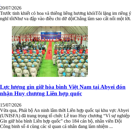
ô
20/07/2026
Trước tinh khiết cỏ hoa và thiêng liêng hương khóiTôi lặng im riêng ý
nghĩ tôiNhư va đập vào điều chi dữ dộiChẳng làm sao cất nổi một lời.
Lực lượng gìn giữ hòa bình Việt Nam tại Abyei đón
nhận Huy chương Liên hợp quốc
15/07/2026
Vừa qua, Phái bộ An ninh lâm thời Liên hợp quốc tại khu vực Abyei
(UNISFA) đã trang trọng tổ chức Lễ trao Huy chương “Vì sự nghiệp
Gìn giữ hòa bình Liên hợp quốc” cho 184 cán bộ, nhân viên Đội
Công binh số 4 cùng các sĩ quan cá nhân đang làm nhiệm ...