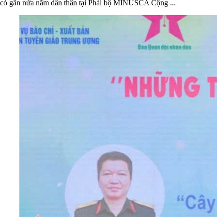
có gần nửa năm dấn thân tại Phái bộ MINUSCA Cộng ...