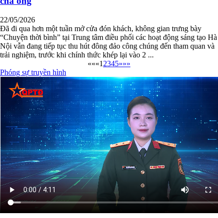
cha ông
22/05/2026
Đã đi qua hơn một tuần mở cửa đón khách, không gian trưng bày
“Chuyện thời bình” tại Trung tâm điều phối các hoạt động sáng tạo Hà
Nội vẫn đang tiếp tục thu hút đông đảo công chúng đến tham quan và
trải nghiệm, trước khi chính thức khép lại vào 2 ...
««
«
1
2
3
4
5
»
»»
Phóng sự truyền hình