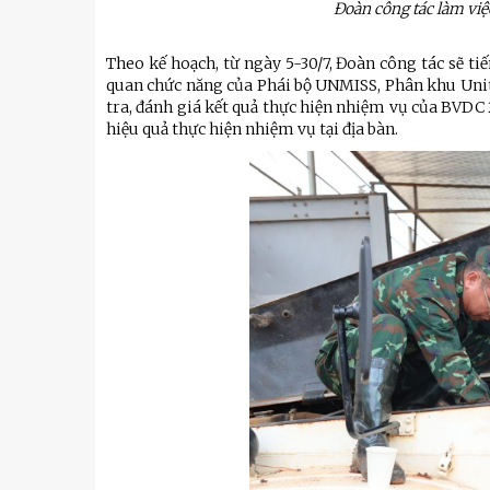
Đoàn công tác làm vi
Theo kế hoạch, từ ngày 5-30/7, Đoàn công tác sẽ tiế
quan chức năng của Phái bộ UNMISS, Phân khu Unity/
tra, đánh giá kết quả thực hiện nhiệm vụ của BVDC 2
hiệu quả thực hiện nhiệm vụ tại địa bàn.
u
Tiểu đoàn Thiết giáp SSCĐ cao
Bộ Tư l
trong dịp Tết Nguyên đán
chính t
thăm, đ