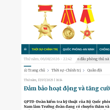
THỜI SỰ-CHÍNH TRỊ
QUỐC PHÒNG-AN NINH
CHỐNG 
 đã nghỉ hưu
Thứ năm, 06/08/2026 - 22:42
Khai mạc diễn tập chiến đấu phòng thủ xã Đại Tha
Trang chủ
Thời sự-Chính trị
Quân đội
Trong nước
Công tác Đảng - Công tác C
Làm t
Thứ năm, 17/07/2025
|
16:14
Quân đội
Huấn luyện SSCĐ
Chống 
Đảm bảo hoạt động và tăng cườn
Luận bàn
Xây dựng đơn vị
Thành phố Hà Nội
Hậu cần
QPTĐ-Đoàn kiểm tra kỹ thuật của Bộ Quốc phòng
Nam làm Trưởng đoàn đang có chuyến thăm và l