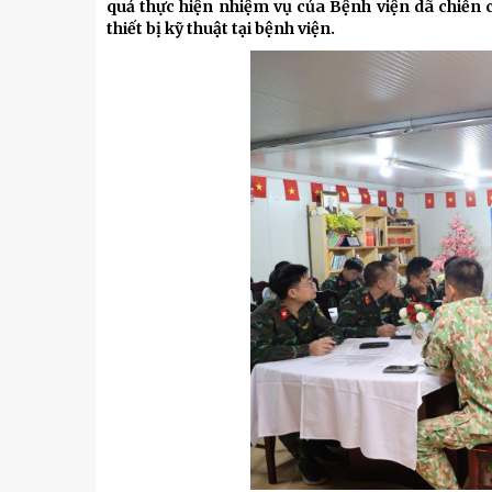
Kỹ thuật
quả thực hiện nhiệm vụ của Bệnh viện dã chiến 
thiết bị kỹ thuật tại bệnh viện.
Hậu phương quân đội
Giáo dục Quốc phòng và An