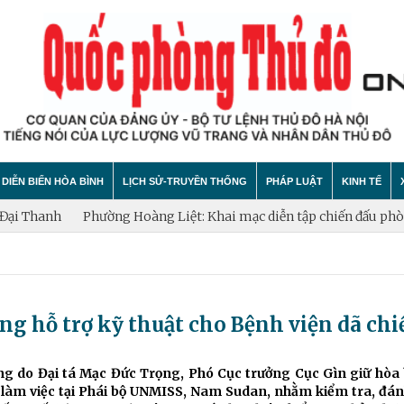
DIỄN BIẾN HÒA BÌNH
LỊCH SỬ-TRUYỀN THỐNG
PHÁP LUẬT
KINH TẾ
nh
Phường Hoàng Liệt: Khai mạc diễn tập chiến đấu phòng thủ
hính trị
hất bại âm mưu diễn biến hòa bình
Theo Dòng Lịch Sử
Tin tức
Tin tức
"tự diễn biến", "tự chuyển hóa"
Sự Kiện
An ninh - Trật tự
Xây dựng
g hỗ trợ kỹ thuật cho Bệnh viện dã chi
Lịch sử LLVT nhân dân Thủ đô Hà Nội
Cuộc sống quanh ta
Vấn đề và
Thông Tin Liệt Sĩ
Tìm hiểu chính sách
Hội nhập
 do Đại tá Mạc Đức Trọng, Phó Cục trưởng Cục Gìn giữ hòa 
àm việc tại Phái bộ UNMISS, Nam Sudan, nhằm kiểm tra, đán