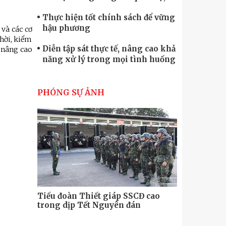
quốc phòng
Thực hiện tốt chính sách để vững
hậu phương
 và các cơ
thời, kiểm
Diễn tập sát thực tế, nâng cao khả
p nâng cao
năng xử lý trong mọi tình huống
Xây dựng lực lượng dân quân tự
vệ “vững mạnh, rộng khắp” ngay
PHÓNG SỰ ẢNH
từ cơ sở
Trung đoàn Pháo binh 452: Huấn
luyện giỏi nâng cao sức mạnh
chiến đấu
Tiểu đoàn Thiết giáp hoàn thành
tốt diễn tập chiến thuật có bắn đạn
thật
Nơi sinh viên rèn ý trí, luyện kỹ
năng
Tiểu đoàn Thiết giáp SSCĐ cao
Bộ Tư lệnh
trong dịp Tết Nguyên đán
chính trị-
thăm, động