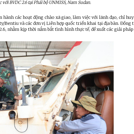
ệc với BVDC 2.6 tại Phái bộ UNMISS, Nam
Sudan
.
n hành các hoạt động chào xã giao, làm việc với lãnh đạo, chỉ huy
Bentiu và các đơn vị Liên hợp quốc triển khai tại địa bàn. Đồng 
.6, nhằm kịp thời nắm bắt tình hình thực tế, đề xuất các giải phá
ệnh Thủ đô và các tổ chức
Hương Tết ra đảo tiền tiêu
rị-xã hội thành phố Hà Nội
ộng viên chiến sĩ mới