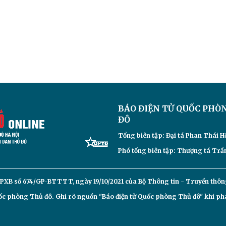
BÁO ĐIỆN TỬ
QUỐC PHÒ
ĐÔ
Tổng biên tập: Đại
tá Phan Thái H
Phó tổng biên tập: Thượng tá Trần
PXB số 674/GP-BTTTT, ngày 19/10/2021 của Bộ Thông tin - Truyền thôn
c phòng Thủ đô. Ghi rõ nguồn "Báo điện tử Quốc phòng Thủ đô" khi phát 