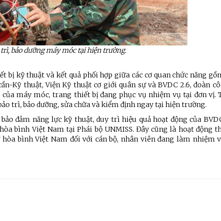
trì, bảo dưỡng máy móc tại hiện trường.
ết bị kỹ thuật và kết quả phối hợp giữa các cơ quan chức năng gồ
n-Kỹ thuật, Viện Kỹ thuật cơ giới quân sự và BVDC 2.6, đoàn côn
 của máy móc, trang thiết bị đang phục vụ nhiệm vụ tại đơn vị. T
bảo trì, bảo dưỡng, sửa chữa và kiểm định ngay tại hiện trường.
 bảo đảm năng lực kỹ thuật, duy trì hiệu quả hoạt động của BVDC
hòa bình Việt Nam tại Phái bộ UNMISS. Đây cũng là hoạt động th
 hòa bình Việt Nam đối với cán bộ, nhân viên đang làm nhiệm v