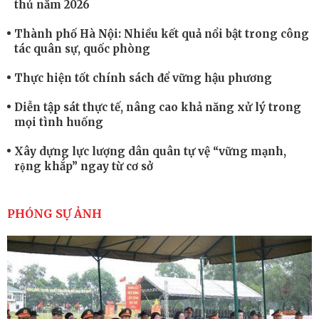
thủ năm 2026
Thành phố Hà Nội: Nhiều kết quả nổi bật trong công
tác quân sự, quốc phòng
Thực hiện tốt chính sách để vững hậu phương
Diễn tập sát thực tế, nâng cao khả năng xử lý trong
mọi tình huống
Xây dựng lực lượng dân quân tự vệ “vững mạnh,
rộng khắp” ngay từ cơ sở
Trung đoàn Pháo binh 452: Huấn luyện giỏi nâng
cao sức mạnh chiến đấu
PHÓNG SỰ ẢNH
Tiểu đoàn Thiết giáp hoàn thành tốt diễn tập chiến
thuật có bắn đạn thật
Nơi sinh viên rèn ý trí, luyện kỹ năng