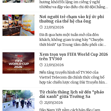
hương khóiTôi lặng im riêng ý nghĩ
tôiNhư va đập vào điều chi dữ dộiChẳng
làm sao cất nổi một lời.
Nơi người trẻ chạm vào ký ức phi
thường của thế hệ cha ông
22/05/2026
Đã đi qua hơn một tuần mở cửa đón
khách, không gian trưng bày “Chuyện
thời bình” tại Trung tâm điều phối các
hoạt động sáng tạo Hà Nội vẫn đang tiếp
Xem trọn vẹn FIFA World Cup 2026
tục thu hút đông đảo công chúng đến
trên TV360
tham quan và trải nghiệm, trước khi
chính thức khép lại vào 2 ...
22/05/2026
Nền tảng truyền hình số TV360 của
Viettel Telecom đã chính thức công bố
hợp tác chiến lược cùng Đài Truyền hình
Việt Nam (VTV) để tiếp sóng trọn vẹn
Từ chiến thắng lịch sử đến “pháo
Giải vô địch bóng đá thế giới - FIFA
đài xanh” giữa Trường Sa
World Cup 2026.
21/05/2026
Đảo Nam Yết nằm cách bán đảo Cam