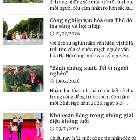
đi trong những sắc màu rực rỡ của hoa,
mỗi người đều cảm nhận rõ hơn sắc Xuân
đang về. Thời điểm này, người dân làng
Công nghiệp văn hóa Đưa Thủ đô
hoa Tây Tựu (phường Tây Tựu, thành
tỏa sáng và hội nhập
phố Hà Nội) tất bật chăm sóc những
luống hoa đang vào kỳ kết ...
21/02/2026
Với lịch sử nghìn năm văn hiến, vị thế là
trái tim của cả nước, mạch nguồn văn
hóa Hà Nội đang bước vào kỷ nguyên
phát triển mới, không còn đứng ngoài
“Bánh chưng xanh-Tết vì người
dòng chảy kinh tế mà trở thành một
nghèo"
trong những động lực tăng trưởng mới,
góp phần xây dựng một Thủ ...
13/02/2026
Nhằm lan tỏa tinh thần đoàn kết, sẻ chia
trong cộng đồng trước thềm đón năm
mới Bính Ngọ năm 2026, ngày 8-2-
2026, tại ngôi nhà chung của Cộng đồng
Nhớ Đoàn Bổng trong những giai
các dân tộc Việt Nam (Làng Văn hóa-Du
điệu không tuổi
lịch các dân tộc Việt Nam), Cục Văn hoá
dân tộc Việt Nam đã long ...
09/01/2026
Chiều nay (4/1), một dòng tin nhắn đến từ