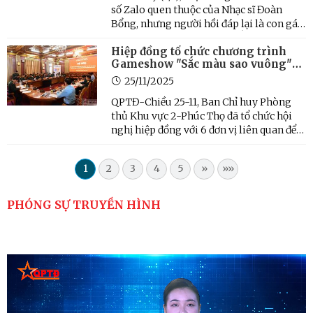
số Zalo quen thuộc của Nhạc sĩ Đoàn
Bổng, nhưng người hồi đáp lại là con gái
bác-chị Thu Trà. Tim tôi thắt lại khi
Hiệp đồng tổ chức chương trình
nghe tin ông đã rời cõi tạm vào lúc 5h
Gameshow "Sắc màu sao vuông"
sáng (hưởng thọ 83 tuổi), do tuổi cao sức
2025
yếu. Dẫu ...
25/11/2025
QPTĐ-Chiều 25-11, Ban Chỉ huy Phòng
thủ Khu vực 2-Phúc Thọ đã tổ chức hội
nghị hiệp đồng với 6 đơn vị liên quan để
đảm bảo công tác chuẩn bị và tổ chức
chương trình Gameshow "Sắc màu sao
1
2
3
4
5
»
»»
vuông" năm 2025, một sự kiện quan
trọng của lực lượng Dân quân ...
PHÓNG SỰ TRUYỀN HÌNH