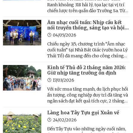
Ranh khoảng 318 hải lý, tọa lạc tại vị trí
chiến lược trên quần đảo Trường Sa. Từ
đảo Nam Yết, đi về phía Tây Nam khoảng
Âm nhạc cuối tuần: Nhịp cầu kết
13 hải lý là đảo Sơn Ca. Với vị trí đặc biệt
nối truyền thống, sáng tạo và hội
quan trọng về quốc phòng-an ninh, Nam
nhập
Yết được xem ...
04/05/2026
Chiều ngày 3/5, chương trình “Âm nhạc
cuối tuần” tại Nhà Bát Giác (vườn hoa Lý
Thái Tổ) đã mang đến cho công chúng
Thủ đô một không gian nghệ thuật giàu
Kinh tế Thủ đô 2 tháng năm 2026:
cảm xúc, nơi những giai điệu jazz phóng
Giữ nhịp tăng trưởng ổn định
khoáng hòa quyện cùng tinh thần Hà Nội
thanh lịch.
17/03/2026
Với sức mua tăng mạnh, du lịch phục hồi
ấn tượng, công nghiệp duy trì đà tăng và
ngân sách đạt kết quả tích cực, 2 tháng
đầu năm 2026 kinh tế Hà Nội giữ nhịp
Làng hoa Tây Tựu gọi Xuân về
tăng trưởng đồng đều, tạo nền tảng vững
chắc cho các mục tiêu phát triển 2 con số
24/02/2026
năm 2026.
Đến Tây Tựu vào những ngày cuối năm,