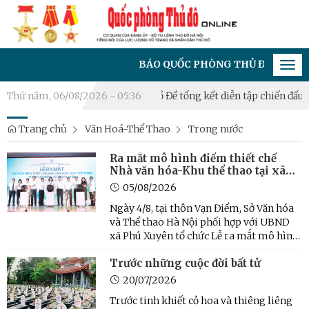
BÁO QUỐC PHÒNG THỦ ĐÔ - CƠ QUAN CỦA
Tog
navi
g Việt Hưng, Long Biên, Bồ Đề tổng kết diễn tập chiến đấu phò
Thứ năm, 06/08/2026 - 05:36
Trang chủ
Văn Hoá-Thể Thao
Trong nước
Ra mắt mô hình điểm thiết chế
Nhà văn hóa-Khu thể thao tại xã
Phú Xuyên
05/08/2026
Ngày 4/8, tại thôn Vạn Điểm, Sở Văn hóa
và Thể thao Hà Nội phối hợp với UBND
xã Phú Xuyên tổ chức Lễ ra mắt mô hình
điểm thiết chế Nhà văn hóa-Khu thể
Trước những cuộc đời bất tử
thao thôn Vạn Điểm, xã Phú Xuyên.
20/07/2026
Trước tinh khiết cỏ hoa và thiêng liêng