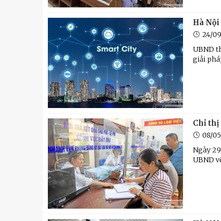
Hà Nội 
24/0
UBND th
giải phá
Chỉ thị
08/0
Ngày 29/
UBND về 
Hương Tế