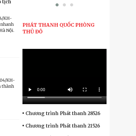
 tịch
24/KH-
y nhanh
PHÁT THANH QUỐC PHÒNG
 Hà Nội.
THỦ ĐÔ
204/KH-
n thành
Chương trình Phát thanh 28526
Chương trình Phát thanh 21526