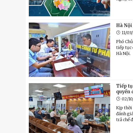
Kỹ thuật
Hậu phương quân đội
Giáo dục Quốc phòng và An
Hà Nội 
11/03
Phó Chủ
tiếp tục
Hà Nội.
Tiếp tụ
quyền 
02/10
Kịp thời
đánh giá
trả chế 