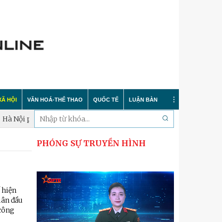
XÃ HỘI
VĂN HOÁ-THỂ THAO
QUỐC TẾ
LUẬN BÀN
phấn đấu hoàn thành lấy mẫu xác định danh tính hài cốt liệt sĩ tro
PHÓNG SỰ TRUYỀN HÌNH
Tin tức
Trong nước
Sự kiện
 nông thôn mới
Y tế
Quốc tế
Bình luận quốc tế
 dư luận
Giáo dục
Hà Nội thanh lịch
Bảo vệ chủ quyền biển đảo
 hiện
uân đầu
Cải cách hành chính
Nét đẹp Người chiến sỹ Thủ đô
Khoa học quân sự nước ngoài
 công