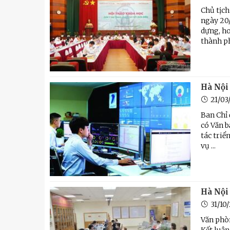
Chủ tịc
ngày 20/
dựng, ho
thành ph
Hà Nội 
21/03
Ban Chỉ 
có Văn b
tác tri
vụ ...
Hà Nội
31/10
Văn phò