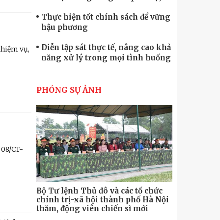
quốc phòng
Thực hiện tốt chính sách để vững
hậu phương
Diễn tập sát thực tế, nâng cao khả
nhiệm vụ,
năng xử lý trong mọi tình huống
Xây dựng lực lượng dân quân tự
vệ “vững mạnh, rộng khắp” ngay
PHÓNG SỰ ẢNH
từ cơ sở
Trung đoàn Pháo binh 452: Huấn
luyện giỏi nâng cao sức mạnh
chiến đấu
Tiểu đoàn Thiết giáp hoàn thành
tốt diễn tập chiến thuật có bắn đạn
 08/CT-
thật
Nơi sinh viên rèn ý trí, luyện kỹ
năng
cao
Bộ Tư lệnh Thủ đô và các tổ chức
Hương Tết 
chính trị-xã hội thành phố Hà Nội
thăm, động viên chiến sĩ mới