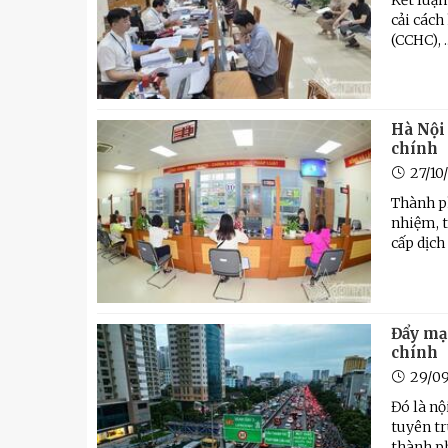
Kết luận
cải cách
(CCHC), ..
Hà Nội 
chính
27/10
Thành ph
nhiệm, t
cấp dịch
Đẩy mạ
chính
29/0
Đó là n
tuyên tr
thành p