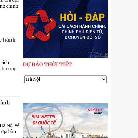
n Chỉ đạo
ành chính
ục hành
trách
DỰ BÁO THỜI TIẾT
nh, cung
hành
Hà Nội về
 địa bàn