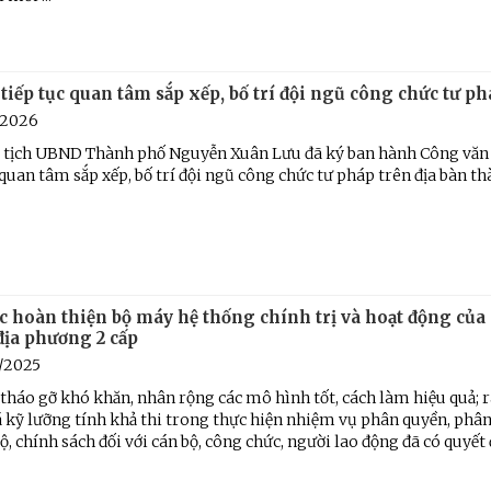
Chiến dịch 500 ngày đêm
Cải cách hành chính, 
 ninh
tiếp tục quan tâm sắp xếp, bố trí đội ngũ công chức tư p
/2026
 tịch UBND Thành phố Nguyễn Xuân Lưu đã ký ban hành Công văn 
 quan tâm sắp xếp, bố trí đội ngũ công chức tư pháp trên địa bàn t
c hoàn thiện bộ máy hệ thống chính trị và hoạt động của
địa phương 2 cấp
/2025
 tháo gỡ khó khăn, nhân rộng các mô hình tốt, cách làm hiệu quả; r
 kỹ lưỡng tính khả thi trong thực hiện nhiệm vụ phân quyền, phân 
độ, chính sách đối với cán bộ, công chức, người lao động đã có quyết đ