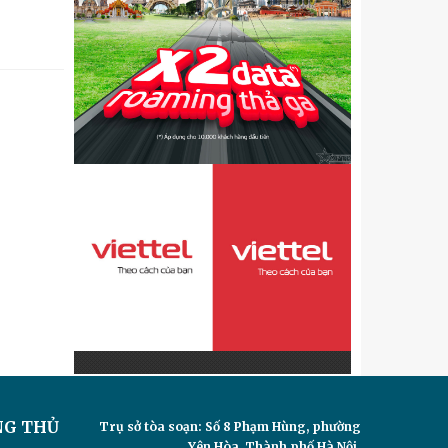
NG THỦ
Trụ sở tòa soạn: Số 8 Phạm Hùng, phường
Yên Hòa, Thành phố Hà Nội.