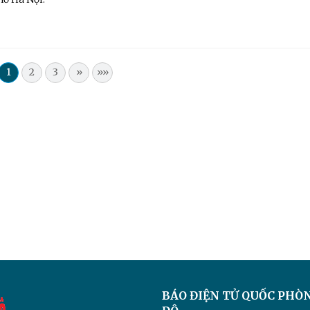
1
2
3
»
»»
BÁO ĐIỆN TỬ
QUỐC PHÒ