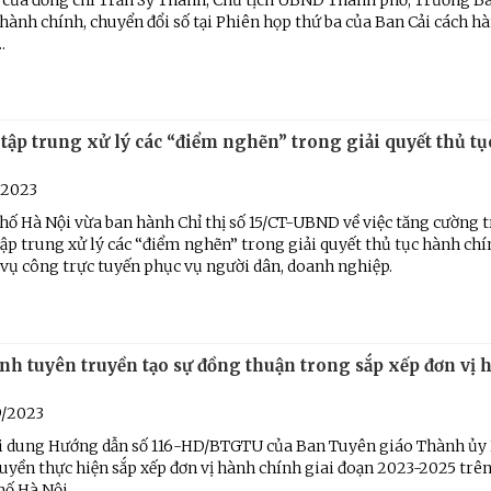
 của đồng chí Trần Sỹ Thanh, Chủ tịch UBND Thành phố, Trưởng Ba
 hành chính, chuyển đổi số tại Phiên họp thứ ba của Ban Cải cách h
.
tập trung xử lý các “điểm nghẽn” trong giải quyết thủ t
/2023
ố Hà Nội vừa ban hành Chỉ thị số 15/CT-UBND về việc tăng cường 
ập trung xử lý các “điểm nghẽn” trong giải quyết thủ tục hành chí
 vụ công trực tuyến phục vụ người dân, doanh nghiệp.
nh tuyên truyền tạo sự đồng thuận trong sắp xếp đơn vị 
9/2023
ội dung Hướng dẫn số 116-HD/BTGTU của Ban Tuyên giáo Thành ủy 
uyền thực hiện sắp xếp đơn vị hành chính giai đoạn 2023-2025 trên
hố Hà Nội.