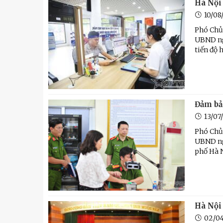
Hà Nội 
10/08
Phó Chủ
UBND ng
tiến độ 
Đảm bảo
13/07
Phó Chủ
UBND ngà
phố Hà N
Hà Nội
02/0