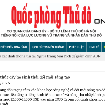
DIỄN BIẾN HÒA BÌNH
LỊCH SỬ-TRUYỀN THỐNG
PHÁP LUẬT
KINH TẾ
định thông tin tại Nghĩa trang Mai Dịch để giám định ADN
Hà Nội 
hính trị
hất bại âm mưu diễn biến hòa bình
Theo Dòng Lịch Sử
Tin tức
Tin tức
thúc đẩy hệ sinh thái đổi mới sáng tạo
"tự diễn biến", "tự chuyển hóa"
Sự Kiện
An ninh - Trật tự
Xây dựng
6/2026
Lịch sử LLVT nhân dân Thủ đô Hà Nội
Cuộc sống quanh ta
Vấn đề và
ang dồn trọng tâm vào khoa học công nghệ và đổi mới sáng tạo để
 mục tiêu tăng trưởng kinh tế hai con số và nâng thu nhập bình q
Thông Tin Liệt Sĩ
Tìm hiểu chính sách
Hội nhập
ên mức 12.000-13.000 USD vào năm 2030. Trong bối cảnh khoa học
 mới ...