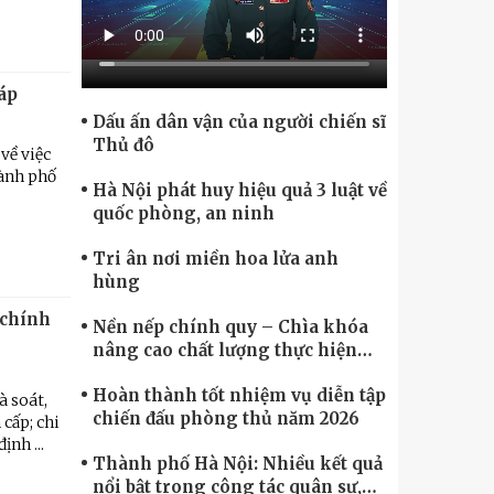
Chính phủ điện tử, Chuyển đổi số
háp
Dấu ấn dân vận của người chiến sĩ
Thủ đô
về việc
hành phố
Hà Nội phát huy hiệu quả 3 luật về
quốc phòng, an ninh
Tri ân nơi miền hoa lửa anh
hùng
 chính
Nền nếp chính quy – Chìa khóa
nâng cao chất lượng thực hiện
nhiệm vụ
Hoàn thành tốt nhiệm vụ diễn tập
à soát,
chiến đấu phòng thủ năm 2026
cấp; chi
ịnh ...
Thành phố Hà Nội: Nhiều kết quả
nổi bật trong công tác quân sự,