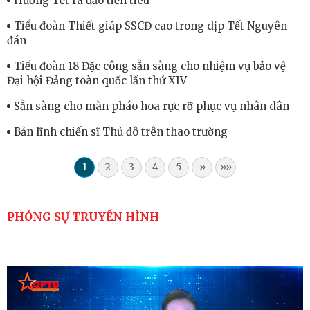
Hương Tết ra đảo tiền tiêu
Tiểu đoàn Thiết giáp SSCĐ cao trong dịp Tết Nguyên
đán
Tiểu đoàn 18 Đặc công sẵn sàng cho nhiệm vụ bảo vệ
Đại hội Đảng toàn quốc lần thứ XIV
Sẵn sàng cho màn pháo hoa rực rỡ phục vụ nhân dân
Bản lĩnh chiến sĩ Thủ đô trên thao trường
1
2
3
4
5
»
»»
PHÓNG SỰ TRUYỀN HÌNH