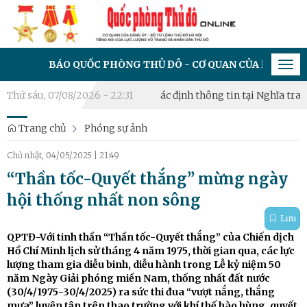
ÁO QUỐC PHÒNG THỦ ĐÔ - CƠ QUAN CỦA ĐẢNG ỦY - BỘ TƯ LỆ
Tog
navi
 mẫu hài cốt liệt sĩ chưa xác định thông tin tại Nghĩa trang Mai D
Thứ sáu, 07/08/2026 - 22:31
Trang chủ
Phóng sự ảnh
Chủ nhật, 04/05/2025
|
21:49
“Thần tốc-Quyết thắng” mừng ngày
hội thống nhất non sông
Lưu
QPTĐ-Với tinh thần “Thần tốc-Quyết thắng” của Chiến dịch
Hồ Chí Minh lịch sử tháng 4 năm 1975, thời gian qua, các lực
lượng tham gia diễu binh, diễu hành trong Lễ kỷ niệm 50
năm Ngày Giải phóng miền Nam, thống nhất đất nước
(30/4/1975-30/4/2025) ra sức thi đua “vượt nắng, thắng
mưa” luyện tập trên thao trường với khí thế hào hùng, quyết