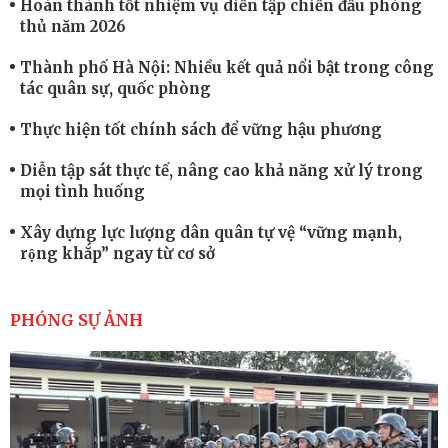
Hoàn thành tốt nhiệm vụ diễn tập chiến đấu phòng
thủ năm 2026
Thành phố Hà Nội: Nhiều kết quả nổi bật trong công
tác quân sự, quốc phòng
Thực hiện tốt chính sách để vững hậu phương
Diễn tập sát thực tế, nâng cao khả năng xử lý trong
mọi tình huống
Xây dựng lực lượng dân quân tự vệ “vững mạnh,
rộng khắp” ngay từ cơ sở
Trung đoàn Pháo binh 452: Huấn luyện giỏi nâng
cao sức mạnh chiến đấu
PHÓNG SỰ ẢNH
Tiểu đoàn Thiết giáp hoàn thành tốt diễn tập chiến
thuật có bắn đạn thật
Nơi sinh viên rèn ý trí, luyện kỹ năng