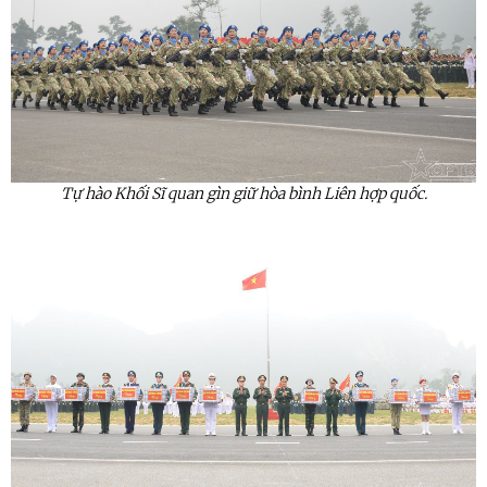
Tự hào Khối Sĩ quan gìn giữ hòa bình Liên hợp quốc.