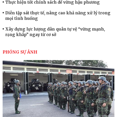
Thực hiện tốt chính sách để vững hậu phương
Diễn tập sát thực tế, nâng cao khả năng xử lý trong
mọi tình huống
Xây dựng lực lượng dân quân tự vệ “vững mạnh,
rộng khắp” ngay từ cơ sở
Trung đoàn Pháo binh 452: Huấn luyện giỏi nâng
cao sức mạnh chiến đấu
PHÓNG SỰ ẢNH
Tiểu đoàn Thiết giáp hoàn thành tốt diễn tập chiến
thuật có bắn đạn thật
Nơi sinh viên rèn ý trí, luyện kỹ năng