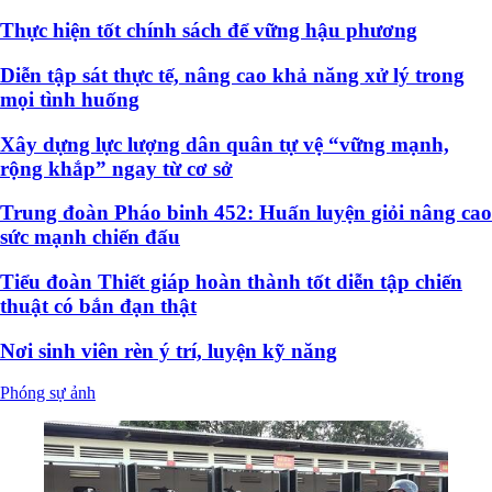
Thực hiện tốt chính sách để vững hậu phương
Diễn tập sát thực tế, nâng cao khả năng xử lý trong
mọi tình huống
Xây dựng lực lượng dân quân tự vệ “vững mạnh,
rộng khắp” ngay từ cơ sở
Trung đoàn Pháo binh 452: Huấn luyện giỏi nâng cao
sức mạnh chiến đấu
Tiểu đoàn Thiết giáp hoàn thành tốt diễn tập chiến
thuật có bắn đạn thật
Nơi sinh viên rèn ý trí, luyện kỹ năng
Phóng sự ảnh