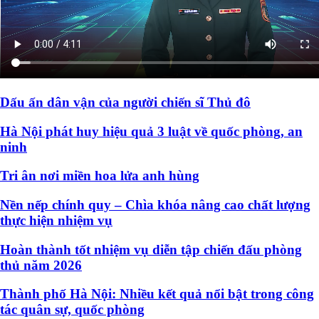
Dấu ấn dân vận của người chiến sĩ Thủ đô
Hà Nội phát huy hiệu quả 3 luật về quốc phòng, an
ninh
Tri ân nơi miền hoa lửa anh hùng
Nền nếp chính quy – Chìa khóa nâng cao chất lượng
thực hiện nhiệm vụ
Hoàn thành tốt nhiệm vụ diễn tập chiến đấu phòng
thủ năm 2026
Thành phố Hà Nội: Nhiều kết quả nổi bật trong công
tác quân sự, quốc phòng