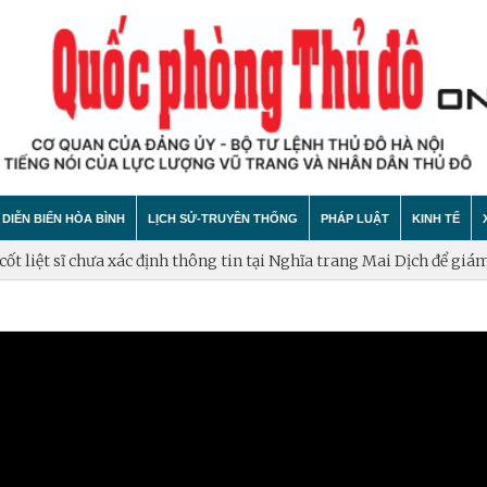
DIỄN BIẾN HÒA BÌNH
LỊCH SỬ-TRUYỀN THỐNG
PHÁP LUẬT
KINH TẾ
liệt sĩ chưa xác định thông tin tại Nghĩa trang Mai Dịch để giám đ
hính trị
hất bại âm mưu diễn biến hòa bình
Theo Dòng Lịch Sử
Tin tức
Tin tức
"tự diễn biến", "tự chuyển hóa"
Sự Kiện
An ninh - Trật tự
Xây dựng
Lịch sử LLVT nhân dân Thủ đô Hà Nội
Cuộc sống quanh ta
Vấn đề và
Thông Tin Liệt Sĩ
Tìm hiểu chính sách
Hội nhập