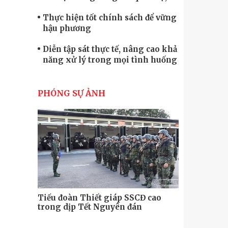
quốc phòng
Thực hiện tốt chính sách để vững
hậu phương
Diễn tập sát thực tế, nâng cao khả
năng xử lý trong mọi tình huống
Xây dựng lực lượng dân quân tự
vệ “vững mạnh, rộng khắp” ngay
PHÓNG SỰ ẢNH
từ cơ sở
Trung đoàn Pháo binh 452: Huấn
luyện giỏi nâng cao sức mạnh
chiến đấu
Tiểu đoàn Thiết giáp hoàn thành
tốt diễn tập chiến thuật có bắn đạn
thật
Nơi sinh viên rèn ý trí, luyện kỹ
năng
Tiểu đoàn Thiết giáp SSCĐ cao
Bộ Tư lệnh
trong dịp Tết Nguyên đán
chính trị-
thăm, động