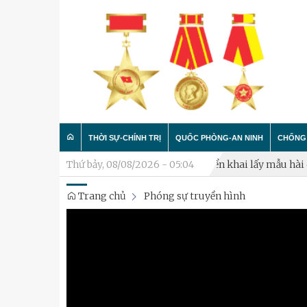
THỜI SỰ-CHÍNH TRỊ
QUỐC PHÒNG-AN NINH
CHỐNG 
 binh chiến đấu phòng thủ năm 2026
Thứ bảy, 08/08/2026 - 05:04
Triển khai lấy mẫu hài cốt 
Trang chủ
Phóng sự truyền hình
Trong nước
Công tác Đảng - Công tác C
Làm t
Quân đội
Huấn luyện SSCĐ
Chống 
Luận bàn
Xây dựng đơn vị
Thành phố Hà Nội
Hậu cần