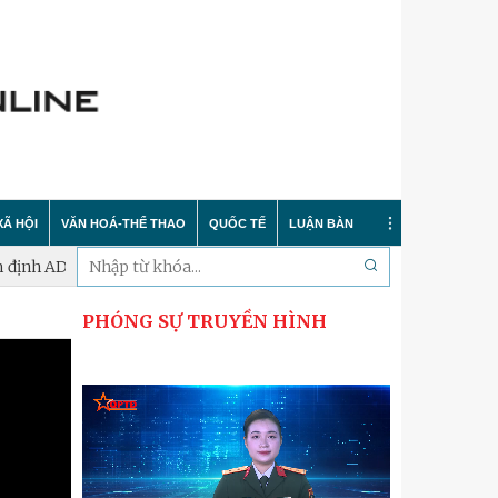
XÃ HỘI
VĂN HOÁ-THỂ THAO
QUỐC TẾ
LUẬN BÀN
ịnh ADN
Hà Nội phấn đấu hoàn thành lấy mẫu xác định danh tính hà
PHÓNG SỰ TRUYỀN HÌNH
Tin tức
Trong nước
Sự kiện
 nông thôn mới
Y tế
Quốc tế
Bình luận quốc tế
 dư luận
Giáo dục
Hà Nội thanh lịch
Bảo vệ chủ quyền biển đảo
Cải cách hành chính
Nét đẹp Người chiến sỹ Thủ đô
Khoa học quân sự nước ngoài