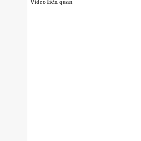
Video liên quan
u
Tiểu đoàn Thiết giáp SSCĐ cao
Bộ Tư l
trong dịp Tết Nguyên đán
chính t
thăm, đ