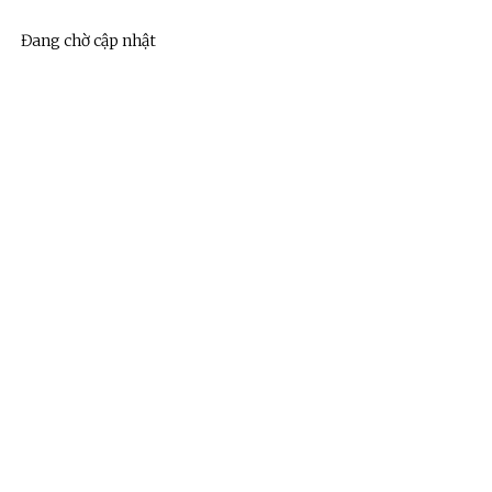
Đang chờ cập nhật
ệnh Thủ đô và các tổ chức
Hương Tết ra đảo tiền tiêu
rị-xã hội thành phố Hà Nội
ộng viên chiến sĩ mới