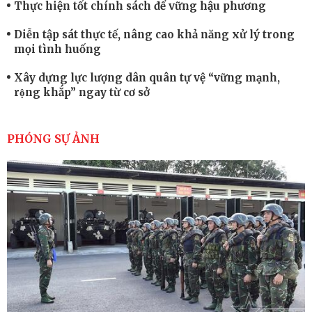
Thực hiện tốt chính sách để vững hậu phương
Diễn tập sát thực tế, nâng cao khả năng xử lý trong
mọi tình huống
Xây dựng lực lượng dân quân tự vệ “vững mạnh,
rộng khắp” ngay từ cơ sở
Trung đoàn Pháo binh 452: Huấn luyện giỏi nâng
cao sức mạnh chiến đấu
PHÓNG SỰ ẢNH
Tiểu đoàn Thiết giáp hoàn thành tốt diễn tập chiến
thuật có bắn đạn thật
Nơi sinh viên rèn ý trí, luyện kỹ năng