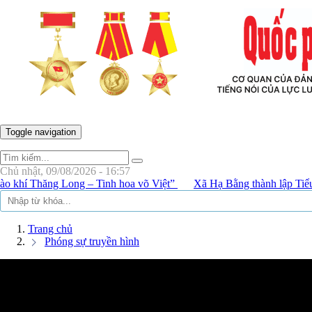
 - CƠ QUAN CỦA ĐẢNG ỦY - BỘ TƯ LỆNH THỦ ĐÔ HÀ N
Toggle navigation
Chủ nhật, 09/08/2026 - 16:57
ăng Long – Tinh hoa võ Việt”
Xã Hạ Bằng thành lập Tiểu đội Dân
Trang chủ
Phóng sự truyền hình