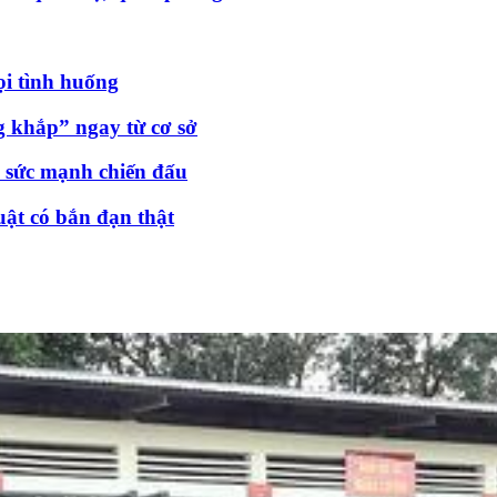
ọi tình huống
 khắp” ngay từ cơ sở
 sức mạnh chiến đấu
uật có bắn đạn thật