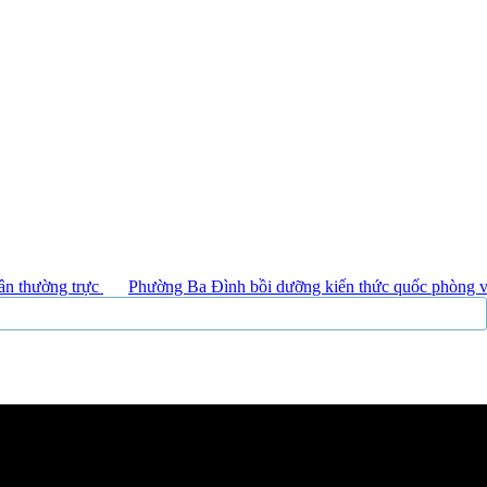
N THỦ ĐÔ
trực
Phường Ba Đình bồi dưỡng kiến thức quốc phòng và an ninh đô