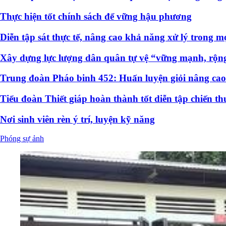
Thực hiện tốt chính sách để vững hậu phương
Diễn tập sát thực tế, nâng cao khả năng xử lý trong m
Xây dựng lực lượng dân quân tự vệ “vững mạnh, rộng
Trung đoàn Pháo binh 452: Huấn luyện giỏi nâng cao
Tiểu đoàn Thiết giáp hoàn thành tốt diễn tập chiến th
Nơi sinh viên rèn ý trí, luyện kỹ năng
Phóng sự ảnh