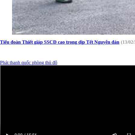
Tiểu đoàn Thiết giáp SSCĐ cao trong dịp Tết Nguyên đán
(13/02
Phát thanh quốc phòng thủ đô