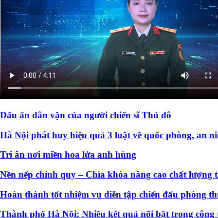
Dấu ấn dân vận của người chiến sĩ Thủ đô
Hà Nội phát huy hiệu quả 3 luật về quốc phòng, an n
Tri ân nơi miền hoa lửa anh hùng
Nền nếp chính quy – Chìa khóa nâng cao chất lượng 
Hoàn thành tốt nhiệm vụ diễn tập chiến đấu phòng t
Thành phố Hà Nội: Nhiều kết quả nổi bật trong công 