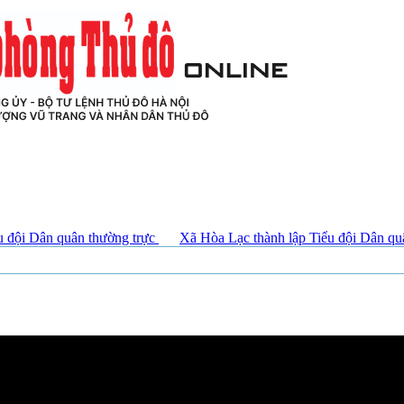
ỘI, TIẾNG NÓI CỦA LỰC LƯỢNG VŨ TRANG VÀ NHÂN DÂ
 quân thường trực
Xã Hòa Lạc thành lập Tiểu đội Dân quân thường 