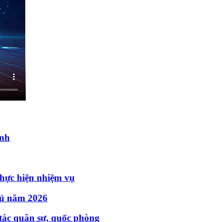
inh
thực hiện nhiệm vụ
hủ năm 2026
tác quân sự, quốc phòng