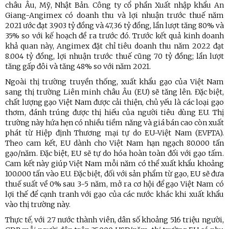
châu Âu, Mỹ, Nhật Bản. Công ty cổ phần Xuất nhập khẩu An
Giang-Angimex có doanh thu và lợi nhuận trước thuế năm
2021 ước đạt 3.903 tỷ đồng và 47,36 tỷ đồng, lần lượt tăng 80% và
35% so với kế hoạch đề ra trước đó. Trước kết quả kinh doanh
khả quan này, Angimex đặt chỉ tiêu doanh thu năm 2022 đạt
8.004 tỷ đồng, lợi nhuận trước thuế cũng 70 tỷ đồng; lần lượt
tăng gấp đôi và tăng 48% so với năm 2021.
Ngoài thị trường truyền thống, xuất khẩu gạo của Việt Nam
sang thị trường Liên minh châu Âu (EU) sẽ tăng lên. Đặc biệt,
chất lượng gạo Việt Nam được cải thiện, chủ yếu là các loại gạo
thơm, đánh trúng được thị hiếu của người tiêu dùng EU. Thị
trường này hứa hẹn có nhiều tiềm năng và giá bán cao còn xuất
phát từ Hiệp định Thương mại tự do EU-Việt Nam (EVFTA).
Theo cam kết, EU dành cho Việt Nam hạn ngạch 80.000 tấn
gạo/năm. Đặc biệt, EU sẽ tự do hóa hoàn toàn đối với gạo tấm.
Cam kết này giúp Việt Nam mỗi năm có thể xuất khẩu khoảng
100.000 tấn vào EU. Đặc biệt, đối với sản phẩm từ gạo, EU sẽ đưa
thuế suất về 0% sau 3-5 năm, mở ra cơ hội để gạo Việt Nam có
lợi thế để cạnh tranh với gạo của các nước khác khi xuất khẩu
vào thị trường này.
Thực tế, với 27 nước thành viên, dân số khoảng 516 triệu người,