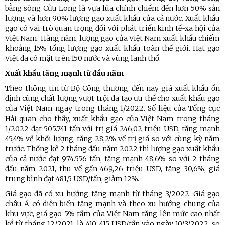
bằng sông Cửu Long là vựa lúa chính chiếm đến hơn 50% sản
lượng và hơn 90% lượng gạo xuất khẩu của cả nước. Xuất khẩu
gạo có vai trò quan trọng đối với phát triển kinh tế-xã hội của
Việt Nam. Hàng năm, lượng gạo của Việt Nam xuất khẩu chiếm
khoảng 15% tổng lượng gạo xuất khẩu toàn thế giới. Hạt gạo
Việt đã có mặt trên 150 nước và vùng lãnh thổ.
Xuất khẩu tăng mạnh từ đầu năm
Theo thông tin từ Bộ Công thương, đến nay giá xuất khẩu ổn
định cùng chất lượng vượt trội đã tạo ưu thế cho xuất khẩu gạo
của Việt Nam ngay trong tháng 1/2022. Số liệu của Tổng cục
Hải quan cho thấy, xuất khẩu gạo của Việt Nam trong tháng
1/2022 đạt 505.741 tấn với trị giá 246,02 triệu USD, tăng mạnh
45,4% về khối lượng, tăng 28,2% về trị giá so với cùng kỳ năm
trước. Thống kê 2 tháng đầu năm 2022 thì lượng gạo xuất khẩu
của cả nước đạt 974.556 tấn, tăng mạnh 48,6% so với 2 tháng
đầu năm 2021, thu về gần 469,26 triệu USD, tăng 30,6%, giá
trung bình đạt 481,5 USD/tấn, giảm 12%.
Giá gạo đã có xu hướng tăng mạnh từ tháng 3/2022. Giá gạo
châu Á có diễn biến tăng mạnh và theo xu hướng chung của
khu vực, giá gạo 5% tấm của Việt Nam tăng lên mức cao nhất
kể từ tháng 12/2021, là 410-415 USD/tấn vào ngày 10/3/2022, so