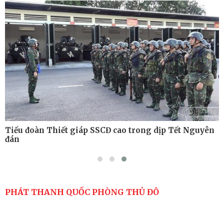
Tiểu đoàn Thiết giáp hoàn thành tốt diễn tập chiến
thuật có bắn đạn thật
Nơi sinh viên rèn ý trí, luyện kỹ năng
Tiểu đoàn Thiết giáp SSCĐ cao trong dịp Tết Nguyên
đán
PHÁT THANH QUỐC PHÒNG THỦ ĐÔ