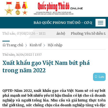
BÁO QUỐC PHÒNG THỦ ĐÔ - CƠ QUAN CỦA ĐẢNG Ủ
Tog
navi
 các quyết định về công tác cán bộ
Thứ sáu, 07/08/2026 - 18:11
Phường Yên Sở diễn tập chi
Trang chủ
Kinh tế
Hội nhập
Thứ năm, 14/04/2022
|
13:57
Xuất khẩu gạo Việt Nam bứt phá
trong năm 2022
Lưu
QPTĐ-Năm 2022, xuất khẩu gạo của Việt Nam sẽ có sự bứt
phá mạnh mẽ bởi nhiều yếu tố hậu thuẫn có lợi cho cả doanh
nghiệp và người trồng lúa. Nhu cầu và giá lương thực trên
thế giới tăng, sức chống chịu của doanh nghiệp tăng và đặc