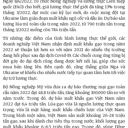
Ngày 8/4/2022, Tổ chức Nông nghiệp và lương thực Liên hiệp
quốc (FAO) cho biết, giá lương thực thế giới đã tăng 13% trong
tháng 3/2022, đạt mức cao kỷ lục mới, do cuộc xung đột tại
Ukraine làm gián đoạn xuất khẩu ngũ cốc và dầu ăn. Dự báo sản
lượng lúa mì toàn cầu trong năm 2022, từ 790 triệu tấn trong
tháng 3/2022 xuống còn 784 triệu tấn.
Từ những đặc điểm của tình hình lương thực thế giới, các
doanh nghiệp Việt Nam nhận định xuất khẩu gạo trong năm
2022 sẽ thuận lợi hơn so với năm 2021 do nhiều thị trường
đang hồi phục sau đại dịch Covid-19. Các chuỗi cung ứng từng bị
đứt gãy do đại dịch cũng đang được kết nối lại, giúp cho sức
mua bán tăng lên. Bên cạnh đó, căng thẳng giữa Nga và
Ukraine sẽ khiến cho nhiều nước tiếp tục quan tâm hơn tới việc
dự trữ lương thực.
Bộ Nông nghiệp Mỹ vừa đưa ra dự báo thương mại gạo toàn
cầu năm 2022 đạt 48,8 triệu tấn, tăng khoảng 100.000 tấn so với
năm trước. Trong đó, dự báo xuất khẩu gạo Việt Nam năm
2022 đạt 6,4 triệu tấn. Lúa gạo vừa là nguồn lương thực quan
trọng, vừa là mặt hàng xuất khẩu chiến lược của Việt Nam.
Trung bình một năm, Việt Nam sản xuất khoảng 26-28 triệu
tấn gạo, sau khi dành cho tiêu thụ trong nước, khối lượng gạo
xuất khẩu khoảng 6-6,5 triệu tấn gạo. Trong đó, vùng Đồng