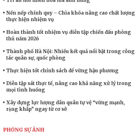
Tri ân nơi miền hoa lửa anh hùng
Nền nếp chính quy – Chìa khóa nâng cao chất lượng
thực hiện nhiệm vụ
Hoàn thành tốt nhiệm vụ diễn tập chiến đấu phòng
thủ năm 2026
Thành phố Hà Nội: Nhiều kết quả nổi bật trong công
tác quân sự, quốc phòng
Thực hiện tốt chính sách để vững hậu phương
Diễn tập sát thực tế, nâng cao khả năng xử lý trong
mọi tình huống
Xây dựng lực lượng dân quân tự vệ “vững mạnh,
rộng khắp” ngay từ cơ sở
Trung đoàn Pháo binh 452: Huấn luyện giỏi nâng
cao sức mạnh chiến đấu
PHÓNG SỰ ẢNH