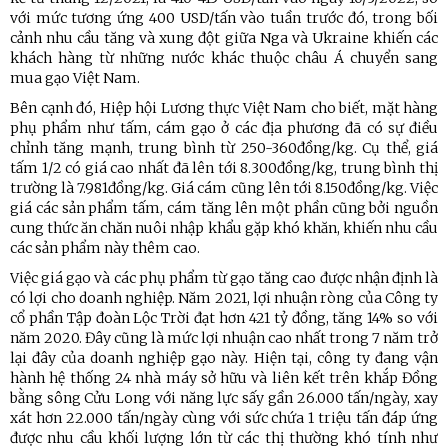
với mức tương ứng 400 USD/tấn vào tuần trước đó, trong bối
cảnh nhu cầu tăng và xung đột giữa Nga và Ukraine khiến các
khách hàng từ những nước khác thuộc châu Á chuyển sang
mua gạo Việt Nam.
Bên cạnh đó, Hiệp hội Lương thực Việt Nam cho biết, mặt hàng
phụ phẩm như tấm, cám gạo ở các địa phương đã có sự điều
chỉnh tăng mạnh, trung bình từ 250-360đồng/kg. Cụ thể, giá
tấm 1/2 có giá cao nhất đã lên tới 8.300đồng/kg, trung bình thị
trường là 7.981đồng/kg. Giá cám cũng lên tới 8.150đồng/kg. Việc
giá các sản phẩm tấm, cám tăng lên một phần cũng bởi nguồn
cung thức ăn chăn nuôi nhập khẩu gặp khó khăn, khiến nhu cầu
các sản phẩm này thêm cao.
Việc giá gạo và các phụ phẩm từ gạo tăng cao được nhận định là
có lợi cho doanh nghiệp. Năm 2021, lợi nhuận ròng của Công ty
cổ phần Tập đoàn Lộc Trời đạt hơn 421 tỷ đồng, tăng 14% so với
năm 2020. Đây cũng là mức lợi nhuận cao nhất trong 7 năm trở
lại đây của doanh nghiệp gạo này. Hiện tại, công ty đang vận
hành hệ thống 24 nhà máy sở hữu và liên kết trên khắp Đồng
bằng sông Cửu Long với năng lực sấy gần 26.000 tấn/ngày, xay
xát hơn 22.000 tấn/ngày cùng với sức chứa 1 triệu tấn đáp ứng
được nhu cầu khối lượng lớn từ các thị thường khó tính như