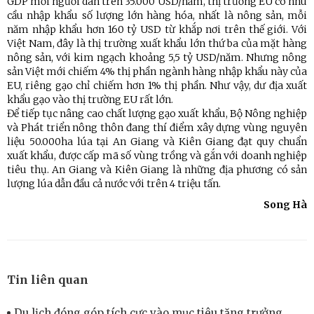
GDP mỗi người dân trên 35.000 USD/năm, thị trường EU có nhu
cầu nhập khẩu số lượng lớn hàng hóa, nhất là nông sản, mỗi
năm nhập khẩu hơn 160 tỷ USD từ khắp nơi trên thế giới. Với
Việt Nam, đây là thị trường xuất khẩu lớn thứ ba của mặt hàng
nông sản, với kim ngạch khoảng 5,5 tỷ USD/năm. Nhưng nông
sản Việt mới chiếm 4% thị phần ngành hàng nhập khẩu này của
EU, riêng gạo chỉ chiếm hơn 1% thị phần. Như vậy, dư địa xuất
khẩu gạo vào thị trường EU rất lớn.
Để tiếp tục nâng cao chất lượng gạo xuất khẩu, Bộ Nông nghiệp
và Phát triển nông thôn đang thí điểm xây dựng vùng nguyên
liệu 50.000ha lúa tại An Giang và Kiên Giang đạt quy chuẩn
xuất khẩu, được cấp mã số vùng trồng và gắn với doanh nghiệp
tiêu thụ. An Giang và Kiên Giang là những địa phương có sản
lượng lúa dẫn đầu cả nước với trên 4 triệu tấn.
Song Hà
Tin liên quan
Du lịch đóng góp tích cực vào mục tiêu tăng trưởng