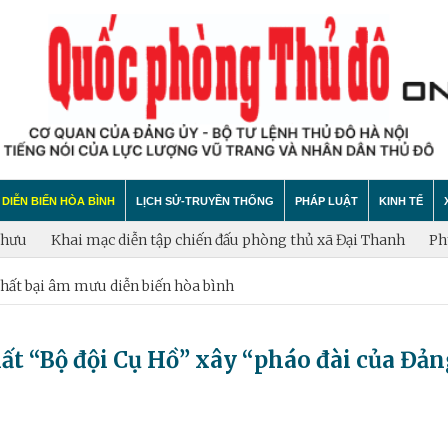
DIỄN BIẾN HÒA BÌNH
LỊCH SỬ-TRUYỀN THỐNG
PHÁP LUẬT
KINH TẾ
i mạc diễn tập chiến đấu phòng thủ xã Đại Thanh
Phường Hoàng
hất bại âm mưu diễn biến hòa bình
hính trị
hất bại âm mưu diễn biến hòa bình
Theo Dòng Lịch Sử
Tin tức
Tin tức
"tự diễn biến", "tự chuyển hóa"
Sự Kiện
An ninh - Trật tự
Xây dựng
t “Bộ đội Cụ Hồ” xây “pháo đài của Đản
Lịch sử LLVT nhân dân Thủ đô Hà Nội
Cuộc sống quanh ta
Vấn đề và
Thông Tin Liệt Sĩ
Tìm hiểu chính sách
Hội nhập