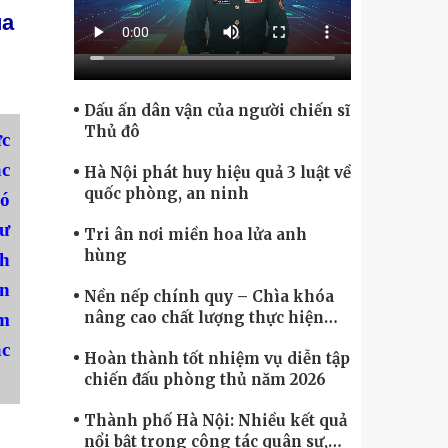
Chính phủ điện tử, Chuyển đổi số
ủa
Dấu ấn dân vận của người chiến sĩ
Thủ đô
ực
ác
Hà Nội phát huy hiệu quả 3 luật về
quốc phòng, an ninh
có
tư
Tri ân nơi miền hoa lửa anh
hùng
nh
án
Nền nếp chính quy – Chìa khóa
nâng cao chất lượng thực hiện
âm
nhiệm vụ
ắc
Hoàn thành tốt nhiệm vụ diễn tập
chiến đấu phòng thủ năm 2026
Thành phố Hà Nội: Nhiều kết quả
nổi bật trong công tác quân sự,