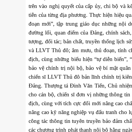
trên vào nghị quyết của cấp ủy, chi bộ và k
tiễn của từng địa phương. Thực hiện hiệu quả
đoạn mới”, tập trung giáo dục những nội 
đường lối, quan điểm của Đảng, chính sách
tượng, đối tác; bản chất, truyền thống lịch 
và LLVT Thủ đô; âm mưu, thủ đoạn, tính ch
địch, cùng những biểu hiện “tự diễn biến”,
bảo vệ chính trị nội bộ, bảo vệ bí mật quâ
chiến sĩ LLVT Thủ đô bản lĩnh chính trị kiên
Đảng. Thượng tá Đinh Văn Tiến, Chủ nhiệm 
cho cán bộ, chiến sĩ đơn vị những thông tin
địch, cùng với tích cực đổi mới nâng cao chấ
nâng cao kỹ năng nghiệp vụ đấu tranh cho l
công tác thông tin tuyên truyền bảo đảm chấ
các chương trình phát thanh nội bộ hằng ngà