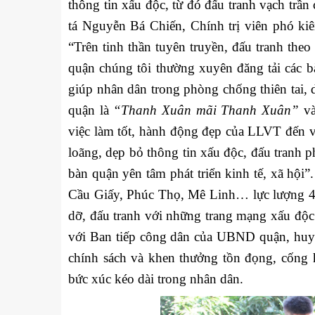
thông tin xấu độc, từ đó đấu tranh vạch trần 
tá Nguyễn Bá Chiến, Chính trị viên phó k
“Trên tinh thần tuyên truyền, đấu tranh the
quận chúng tôi thường xuyên đăng tải các bà
giúp nhân dân trong phòng chống thiên tai, 
quận là
“Thanh Xuân mãi Thanh Xuân”
và
việc làm tốt, hành động đẹp của LLVT đến vớ
loãng, dẹp bỏ thông tin xấu độc, đấu tranh p
bàn quận yên tâm phát triển kinh tế, xã h
Cầu Giấy, Phúc Thọ, Mê Linh… lực lượng 47 
dỡ, đấu tranh với những trang mạng xấu độc 
với Ban tiếp công dân của UBND quận, huyện
chính sách và khen thưởng tồn đọng, cống 
bức xúc kéo dài trong nhân dân.