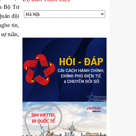
ủa Bộ Tư
Quân đội
ghe tin,
 sự tuần,