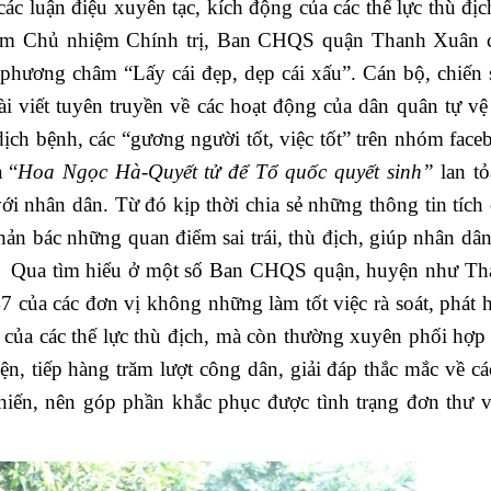
các luận điệu xuyên tạc, kích động của các thế lực thù đị
iêm Chủ nhiệm Chính trị, Ban CHQS quận Thanh Xuân c
o phương châm “Lấy cái đẹp, dẹp cái xấu”. Cán bộ, chiến
i viết tuyên truyền về các hoạt động của dân quân tự vệ 
dịch bệnh, các “gương người tốt, việc tốt” trên nhóm face
 “
Hoa
Ngọc Hà-Quyết tử để Tổ quốc quyết sinh”
lan t
i nhân dân. Từ đó kịp thời chia sẻ những thông tin tích 
hản bác những quan điểm sai trái, thù địch, giúp nhân dân
ội”. Qua tìm hiểu ở một số Ban CHQS quận, huyện như Th
của các đơn vị không những làm tốt việc rà soát, phát h
của các thế lực thù địch, mà còn thường xuyên phối hợp 
, tiếp hàng trăm lượt công dân, giải đáp thắc mắc về cá
hiến, nên góp phần khắc phục được tình trạng đơn thư v