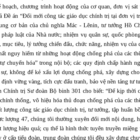
ế hoạch, chương trình hoạt động của cơ quan, đơn vị sát 
 Đề án “Đổi mới công tác giáo dục chính trị tại đơn vị t
dung cơ bản của chủ nghĩa Mác - Lênin, tư tưởng Hồ C
, pháp luật của Nhà nước; nhiệm vụ quân sự, quốc phòng
sử, mục tiêu, lý tưởng chiến đấu, chức năng, nhiệm vụ của
ất nguy hiểm từ những hoạt động chống phá của các thế
 “tự chuyển hóa” trong nội bộ; các quy định chấp hành n
n sự, không để kẻ xấu lợi dụng chống phá, xây dựng cho
 định vững vàng, tích cực đấu tranh, bảo vệ nền tảng tư 
Chính trị Sư đoàn Bộ binh 301 cho biết: “Để kịp thời 
 chính thống, vô hiệu hóa thủ đoạn chống phá của các thế
t lượng công tác giáo dục chính trị, tư tưởng, tập huấn 
ực lượng 47, chúng tôi thường xuyên đổi mới nội dung, h
t lượng hiệu quả; cụ thể là hình thức tuyên truyền miệng 
y ở cấp tiểu đoàn, trung đoàn chúng tôi đều xây dựng ch