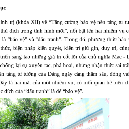
dục
h trị (khóa XII) về “Tăng cường bảo vệ nền tảng tư t
 thù địch trong tình hình mới”, nổi bật lên hai nhiệm vụ 
ó là “bảo vệ” và “đấu tranh”. Trong đó, phương thức bảo 
thức, biện pháp kiên quyết, kiên trì giữ gìn, duy trì, củ
riển sáng tạo những giá trị cốt lõi của chủ nghĩa Mác - 
hống lại sự xuyên tạc, phá hoại, những nhận thức sai trái
ền tảng tư tưởng của Đảng ngày càng thấm sâu, đóng vai
 Đây là hai mặt của một nhiệm vụ, có mối quan hệ biện c
c đích của “đấu tranh” là để “bảo vệ”.
ệnh Thủ đô và các tổ chức
Hương Tết ra đảo tiền tiêu
rị-xã hội thành phố Hà Nội
ộng viên chiến sĩ mới