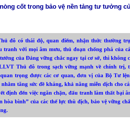
Chiến dịch 500 ngày đêm
Cải cách hành chính, 
” nòng cốt
trong bảo vệ nền tảng tư tưởng c
 ninh
hủ đô có thái độ, quan điểm, nhận thức thường tr
ấu tranh với mọi âm mưu, thủ đoạn chống phá của c
ư tưởng của Đảng vững chắc ngay tại cơ sở, thì không 
LLVT Thủ đô trong sạch vững mạnh về chính trị, 
 quan trọng được các cơ quan, đơn vị của Bộ Tư lệ
o nhằm tăng sức đề kháng, khả năng miễn dịch cho c
uyết định đến việc ngăn chặn, đấu tranh làm thất bại 
n hòa bình” của các thế lực thù địch, bảo vệ vững ch
ống.