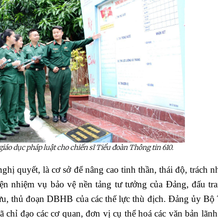
 giáo dục pháp luật cho chiến sĩ Tiểu đoàn Thông tin 610.
hị quyết, là cơ sở để nâng cao tinh thần, thái độ, trách 
iện nhiệm vụ bảo vệ nền tảng tư tưởng của Đảng, đấu tr
 mưu, thủ đoạn DBHB của các thế lực thù địch. Đảng ủy Bộ 
ã chỉ đạo các cơ quan, đơn vị cụ thể hoá các văn bản lãn