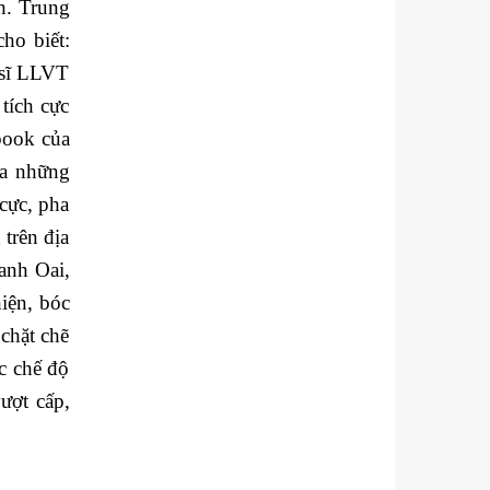
ch. Trung
ho biết:
 sĩ LLVT
tích cực
book của
ỏa những
cực, pha
 trên địa
anh Oai,
iện, bóc
chặt chẽ
c chế độ
ượt cấp,