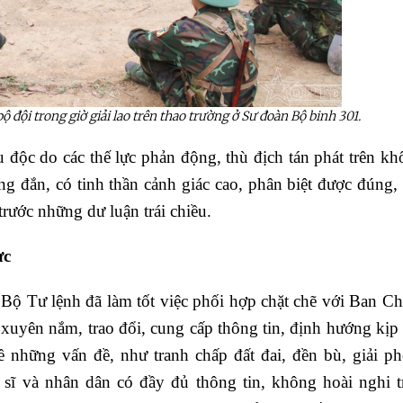
 đội trong giờ giải lao trên thao trường ở Sư đoàn Bộ binh 301.
u độc do các thế lực phản động, thù địch tán phát trên kh
g đắn, có tinh thần cảnh giác cao, phân biệt được đúng, s
trước những dư luận trái chiều.
ực
Bộ Tư lệnh đã làm tốt việc phối hợp chặt chẽ với Ban Ch
xuyên nắm, trao đổi, cung cấp thông tin, định hướng kịp 
về những vấn đề, như tranh chấp đất đai, đền bù, giải p
 sĩ và nhân dân có đầy đủ thông tin, không hoài nghi t