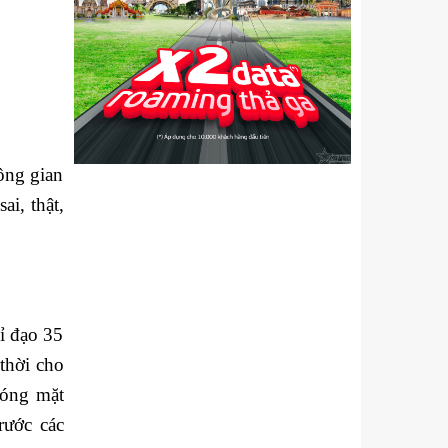
ông gian
ai, thật,
ỉ đạo 35
thời cho
hóng mặt
rước các