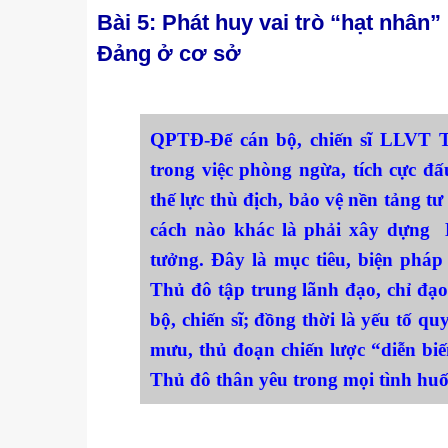
Kỹ thuật
Bài 5: Phát huy vai trò “hạt nhân
Hậu phương quân đội
Đảng ở cơ sở
Giáo dục Quốc phòng và An
QPTĐ-Để cán bộ, chiến sĩ LLVT T
trong việc phòng ngừa, tích cực đ
thế lực thù địch, bảo vệ nền tảng t
cách nào khác là phải xây dựng 
tưởng. Đây là mục tiêu, biện pháp
Thủ đô tập trung lãnh đạo, chỉ đạ
bộ, chiến sĩ; đồng thời là yếu tố q
mưu, thủ đoạn chiến lược “diễn biế
Thủ đô thân yêu trong mọi tình hu