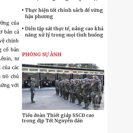
quốc phòng
Thực hiện tốt chính sách để vững
hậu phương
ưởng của
Diễn tập sát thực tế, nâng cao khả
cơ bản cả
năng xử lý trong mọi tình huống
vệ chính
Xây dựng lực lượng dân quân tự
ng cố bản
vệ “vững mạnh, rộng khắp” ngay
PHÓNG SỰ ẢNH
Lênin, tư
từ cơ sở
Trung đoàn Pháo binh 452: Huấn
 của các
luyện giỏi nâng cao sức mạnh
 trò chủ
chiến đấu
Tiểu đoàn Thiết giáp hoàn thành
hứng với
tốt diễn tập chiến thuật có bắn đạn
thật
Nơi sinh viên rèn ý trí, luyện kỹ
năng
Tiểu đoàn Thiết giáp SSCĐ cao
Bộ Tư lệnh
trong dịp Tết Nguyên đán
chính trị-
thăm, động