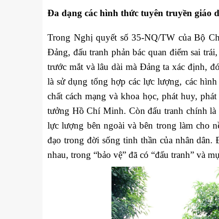
Đa dạng các hình thức tuyên truyền giáo 
Trong Nghị quyết số 35-NQ/TW của Bộ Chín
Đảng, đấu tranh phản bác quan điểm sai trái,
trước mắt và lâu dài mà Đảng ta xác định, đ
là sử dụng tổng hợp các lực lượng, các hình 
chất cách mạng và khoa học, phát huy, phát t
tưởng Hồ Chí Minh. Còn đấu tranh chính là c
lực lượng bên ngoài và bên trong làm cho n
đạo trong đời sống tinh thần của nhân dân.
nhau, trong “bảo vệ” đã có “đấu tranh” và mụ
u
Tiểu đoàn Thiết giáp SSCĐ cao
Bộ Tư l
trong dịp Tết Nguyên đán
chính t
thăm, đ