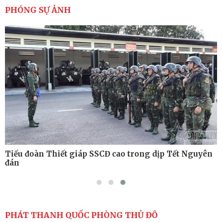
cao sức mạnh chiến đấu
PHÓNG SỰ ẢNH
Tiểu đoàn Thiết giáp hoàn thành tốt diễn tập chiến
thuật có bắn đạn thật
Nơi sinh viên rèn ý trí, luyện kỹ năng
Tiểu đoàn Thiết giáp SSCĐ cao trong dịp Tết Nguyên
đán
PHÁT THANH QUỐC PHÒNG THỦ ĐÔ