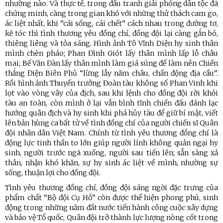
nhường nào. Và thực tế, trong đấu tranh giải phóng dân tộc đã
chứng minh, càng trong gian khó với những thử thách cam go,
ác liệt nhất, khi “cái sống, cái chết” cách nhau trong đường tơ,
kẽ tóc thì tình thương yêu đồng chí, đồng đội lại càng gắn bó,
thiêng liêng và tỏa sáng. Hình ảnh Tô Vĩnh Diện hy sinh thân
mình chèn pháo; Phan Đình Giót lấy thân mình lấp lỗ châu
mai; Bế Văn Đàn lấy thân mình làm giá súng để làm nên Chiến
thắng Điện Biên Phủ “lừng lẫy năm châu, chấn động địa cầu”.
Rồi hình ảnh Thuyền trưởng Đoàn tàu không số Phan Vinh khi
lọt vào vòng vây của địch, sau khi lệnh cho đồng đội rời khỏi
tàu an toàn, còn mình ở lại vẫn bình tĩnh chiến đấu đánh lạc
hướng quân địch và hy sinh khi phá hủy tàu để giữ bí mật, viết
lên bản hùng ca bất tử về tình đồng chí của người chiến sĩ Quân
đội nhân dân Việt Nam. Chính từ tình yêu thương đồng chí là
động lực tinh thần to lớn giúp người lính không quản ngại hy
sinh, người trước ngã xuống, người sau tiến lên; sẵn sàng xả
thân, nhận khó khăn, sự hy sinh ác liệt về mình, nhường sự
sống, thuận lợi cho đồng đội.
Tình yêu thương đồng chí, đồng đội sáng ngời đặc trưng của
phẩm chất “Bộ đội Cụ Hồ” còn được thể hiện phong phú, sinh
động trong những năm đất nước tiến hành công cuộc xây dựng
và bảo vệ Tổ quốc, Quân đội trở thành lực lượng nòng cốt trong