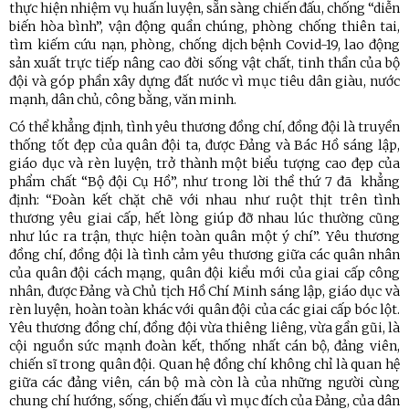
thực hiện nhiệm vụ huấn luyện, sẵn sàng chiến đấu, chống “diễn
biến hòa bình”, vận động quần chúng, phòng chống thiên tai,
tìm kiếm cứu nạn, phòng, chống dịch bệnh Covid-19, lao động
sản xuất trực tiếp nâng cao đời sống vật chất, tinh thần của bộ
đội và góp phần xây dựng đất nước vì mục tiêu dân giàu, nước
mạnh, dân chủ, công bằng, văn minh.
Có thể khẳng định, tình yêu thương đồng chí, đồng đội là truyền
thống tốt đẹp của quân đội ta, được Đảng và Bác Hồ sáng lập,
giáo dục và rèn luyện, trở thành một biểu tượng cao đẹp của
phẩm chất “Bộ đội Cụ Hồ”, như trong lời thề thứ 7 đã khẳng
định: “Đoàn kết chặt chẽ với nhau như ruột thịt trên tình
thương yêu giai cấp, hết lòng giúp đỡ nhau lúc thường cũng
như lúc ra trận, thực hiện toàn quân một ý chí”. Yêu thương
đồng chí, đồng đội là tình cảm yêu thương giữa các quân nhân
của quân đội cách mạng, quân đội kiểu mới của giai cấp công
nhân, được Đảng và Chủ tịch Hồ Chí Minh sáng lập, giáo dục và
rèn luyện, hoàn toàn khác với quân đội của các giai cấp bóc lột.
Yêu thương đồng chí, đồng đội vừa thiêng liêng, vừa gần gũi, là
cội nguồn sức mạnh đoàn kết, thống nhất cán bộ, đảng viên,
chiến sĩ trong quân đội. Quan hệ đồng chí không chỉ là quan hệ
giữa các đảng viên, cán bộ mà còn là của những người cùng
chung chí hướng, sống, chiến đấu vì mục đích của Đảng, của dân