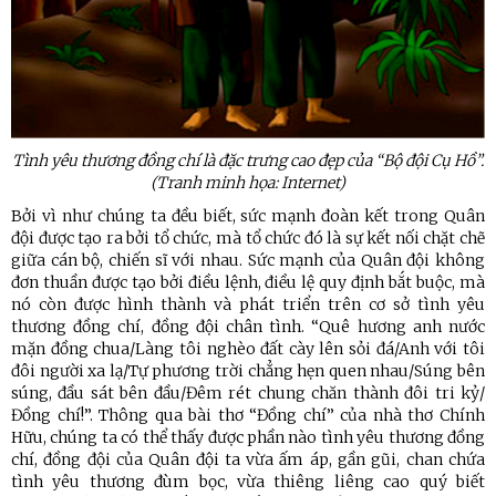
Tình yêu thương đồng chí là đặc trưng cao đẹp của “Bộ đội Cụ Hồ”.
(Tranh minh họa: Internet)
Bởi vì như chúng ta đều biết, sức mạnh đoàn kết trong Quân
đội được tạo ra bởi tổ chức, mà tổ chức đó là sự kết nối chặt chẽ
giữa cán bộ, chiến sĩ với nhau. Sức mạnh của Quân đội không
đơn thuần được tạo bởi điều lệnh, điều lệ quy định bắt buộc, mà
nó còn được hình thành và phát triển trên cơ sở tình yêu
thương đồng chí, đồng đội chân tình. “Quê hương anh nước
mặn đồng chua/Làng tôi nghèo đất cày lên sỏi đá/Anh với tôi
đôi người xa lạ/Tự phương trời chẳng hẹn quen nhau/Súng bên
súng, đầu sát bên đầu/Đêm rét chung chăn thành đôi tri kỷ/
Đồng chí!”. Thông qua bài thơ “Đồng chí” của nhà thơ Chính
Hữu, chúng ta có thể thấy được phần nào tình yêu thương đồng
chí, đồng đội của Quân đội ta vừa ấm áp, gần gũi, chan chứa
tình yêu thương đùm bọc, vừa thiêng liêng cao quý biết