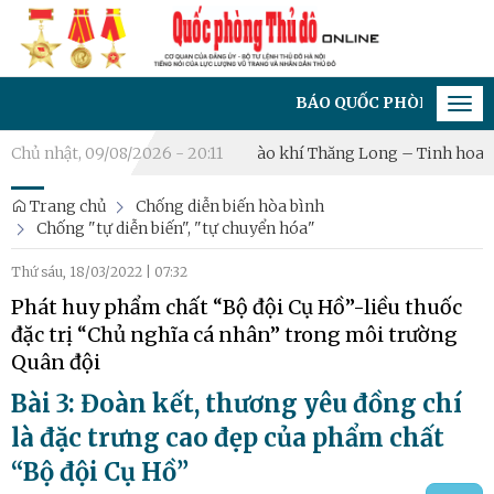
BÁO QUỐC PHÒNG THỦ ĐÔ - CƠ 
Tog
navi
huật Quốc tế Hà Nội 2026: “Hào khí Thăng Long – Tinh hoa võ Việ
Chủ nhật, 09/08/2026 - 20:11
Trang chủ
Chống diễn biến hòa bình
Chống "tự diễn biến", "tự chuyển hóa"
Thứ sáu, 18/03/2022
|
07:32
Phát huy phẩm chất “Bộ đội Cụ Hồ”-liều thuốc
đặc trị “Chủ nghĩa cá nhân” trong môi trường
Quân đội
Bài 3: Đoàn kết, thương yêu đồng chí
là đặc trưng cao đẹp của phẩm chất
“Bộ đội Cụ Hồ”