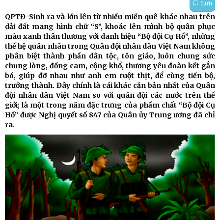
Lưu
QPTĐ-Sinh ra và lớn lên từ nhiều miền quê khác nhau trên
dải đất mang hình chữ “S”, khoác lên mình bộ quân phục
màu xanh thân thương với danh hiệu “Bộ đội Cụ Hồ”, những
thế hệ quân nhân trong Quân đội nhân dân Việt Nam không
phân biệt thành phần dân tộc, tôn giáo, luôn chung sức
chung lòng, đồng cam, cộng khổ, thương yêu đoàn kết gắn
bó, giúp đỡ nhau như anh em ruột thịt, để cùng tiến bộ,
trưởng thành. Đây chính là cái khác căn bản nhất của Quân
đội nhân dân Việt Nam so với quân đội các nước trên thế
giới; là một trong năm đặc trưng của phẩm chất “Bộ đội Cụ
Hồ” được Nghị quyết số 847 của Quân ủy Trung ương đã chỉ
ra.