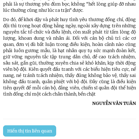
phải là sự thương yêu đùm bọc, không “hết lòng giúp đỡ nhau
lúc thường cũng như lúc ra trận” được.
Do đó, để khơi dậy và phát huy tình yêu thương đồng chí, động
đội thì trong hoạt động hằng ngày, ngoài xây dựng trên những
nguyên tắc tổ chức và điều lệnh, còn xuất phát từ tấm lòng độ
lượng, khoan dung và nhân ái. Đối với cán bộ chủ trì các cơ
quan, đơn vị dù bất luận trong điều kiện, hoàn cảnh nào cũng
phải luôn gương mẫu, là hạt nhân quy tụ sức mạnh đoàn kết,
giữ vững nguyên tắc tập trung dân chủ, đề cao trách nhiệm,
sâu sát, gần gũi, thường xuyên chia sẻ khó khăn, kịp thời động
viên bộ đội. Kiên quyết đấu tranh với các biểu hiện tiêu cực, nể
nang, né tránh trách nhiệm, thấy đúng không bảo vệ, thấy sai
không đấu tranh, quân phiệt với bộ đội. Đây cũng là điều kiện
tiên quyết để mỗi cán bộ, đảng viên, chiến sĩ quân đội thể hiện
tình đồng chí một cách chân thành, bền chặt
NGUYỄN VĂN TUÂN
Hiển thị tin liên quan