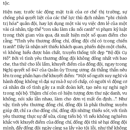
tộc.
Hiện nay, trước tác động mặt trái của cơ chế thị trường, sự
chống phá quyết liệt của các thế lực thù địch nhằm “phi chính
trị hóa” quân đội, hay lợi dụng một vài vụ việc đơn lẻ của một
vài cá nhân, tập thể “con sâu làm rầu nồi canh” vi phạm kỷ luật
trong thời gian vừa qua, đã xuất hiện một số quan điểm cho
rằng: “Tình yêu thương đồng chí, đồng đội chỉ có trong chiến
tranh”. Đây là nhận xét thiếu khách quan, phiến diện một chiều,
vì không hiểu được bản chất, truyền thống tốt đẹp “Bộ đội Cụ
Hồ”. Bởi vì tình yêu thương đồng đội không đồng nhất với bao
che, tha thứ cho lỗi lầm, khuyết điểm của đồng đội, ngay trong
Nghị quyết số 847 của Quân ủy Trung ương đã thẳng thắn nêu
lên trong phần hạn chế khuyết điểm: “Một số người suy nghĩ và
hành động không vì đại sự mà ở sự cố chấp, có người vì động cơ
cá nhân đã cố tình gây ra mất đoàn kết, tạo nên sự nghi ngờ
trong nội bộ. Thậm chí còn có hiện tượng đơn thư nặc danh, vu
khống, nói xấu lẫn nhau, làm cho đơn vị mất ổn định….”. Như
vậy, tình yêu thương đồng chí, đồng đội là phải thường xuyên
giúp đỡ, chỉ ra cho đồng chí, đồng đội những thiếu sót, với tình
yêu thương thực sự để sửa, cùng tiến bộ. Vì nếu không nghiêm
khắc với khuyết điểm của đồng chí, đồng đội thì sẽ hại đồng đội
mình, đẩy đồng đội ngày càng sa lầy vào tội lỗi, như thế không