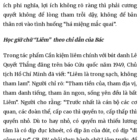
ích phi nghĩa, lợi ích không rõ ràng thì phải cương
quyết không để lòng tham trỗi dậy, không để bản
thân rơi vào tình huống “há miệng mắc quai”.
Học giữ chữ “Liêm” theo chỉ dẫn của Bác
Trong tác phẩm Cần kiệm liêm chính với bút danh Lê
Quyết Thắng đăng trên báo Cứu quốc năm 1949, Chủ
tịch Hồ Chí Minh đã viết: “Liêm là trong sạch, không
tham lam”. Người chỉ rõ: “Tham tiền của, tham địa vị,
tham danh tiếng, tham ăn ngon, sống yên đều là bất
Liêm”. Người cho rằng: “Trước nhất là cán bộ các cơ
quan, các đoàn thể, cấp cao thì quyền to, cấp thấp thì
quyền nhỏ. Dù to hay nhỏ, có quyền mà thiếu lương
tâm là có dịp đục khoét, có dịp ăn của đút, có dịp “dĩ
công vi tư”. CB, ĐV phải thực hành chữ Liêm trước, để