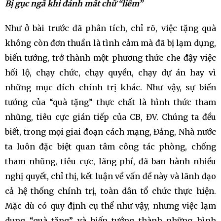
Bị gục ngã
khi
đánh mất chữ
“liêm”
Như ở bài trước đã phân tích, chỉ rõ, việc tặng quà
không còn đơn thuần là tình cảm mà đã bị lạm dụng,
biến tướng, trở thành một phương thức che đậy việc
hối lộ, chạy chức, chạy quyền, chạy dự án hay vì
những mục đích chính trị khác. Như vậy, sự biến
tướng của “quà tặng” thực chất là hình thức tham
nhũng, tiêu cực gián tiếp của CB, ĐV. Chúng ta đều
biết, trong mọi giai đoạn cách mạng, Đảng, Nhà nước
ta luôn đặc biệt quan tâm công tác phòng, chống
tham nhũng, tiêu cực, lãng phí, đã ban hành nhiều
nghị quyết, chỉ thị, kết luận về vấn đề này và lãnh đạo
cả hệ thống chính trị, toàn dân tổ chức thực hiện.
Mặc dù có quy định cụ thể như vậy, nhưng việc lạm
dụng “quà tặng” và biến tướng thành những hình