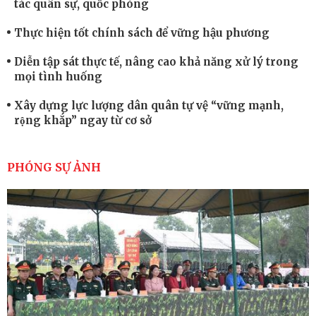
tác quân sự, quốc phòng
Thực hiện tốt chính sách để vững hậu phương
Diễn tập sát thực tế, nâng cao khả năng xử lý trong
mọi tình huống
Xây dựng lực lượng dân quân tự vệ “vững mạnh,
rộng khắp” ngay từ cơ sở
Trung đoàn Pháo binh 452: Huấn luyện giỏi nâng
cao sức mạnh chiến đấu
PHÓNG SỰ ẢNH
Tiểu đoàn Thiết giáp hoàn thành tốt diễn tập chiến
thuật có bắn đạn thật
Nơi sinh viên rèn ý trí, luyện kỹ năng