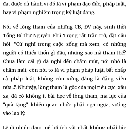
đạt được dù hành vi đó là vi phạm đạo đức, pháp luật,
hay vi phạm nghiêm trọng kỷ luật đảng.
Nói về lòng tham của những CB, ĐV này, sinh thời
Tổng Bí thư Nguyễn Phú Trọng rất trăn trở, đặt câu
hỏi: “Cứ nghĩ trong cuộc sống mà xem, có những
người có thiếu thốn gì đâu, nhưng sao mà tham thế?
Chưa làm cái gì đã nghĩ đến chấm mút, nói nhỏ là
chấm mút, còn nói to là vi phạm pháp luật, bất chấp
cả pháp luật, không còn xứng đáng là đảng viên
nữa…”. Như vậy, lòng tham là gốc của mọi tiêu cực, xấu
xa, đã có không ít bài học về lòng tham, ma lực của
“quà tặng” khiến quan chức phải ngã ngựa, vướng
vào lao lý.
Lẽ dĩ nhiên đam mê lợi ích vật chất không phải lúc