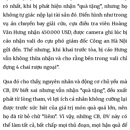
rõ nhất, khi bị phát hiện nhận “quà tặng”, nhưng họ
không tự giác nộp lại tài sản đó. Điển hình như trong
vụ án chuyến bay giải cứu, cựu điều tra viên Hoàng
Văn Hưng nhận 450.000 USD, được camera ghi lúc bị
cáo nhận vali do cựu phó giám đốc Công an Hà Nội
gửi đến. Thế nhưng, khi khai trước tòa, bị cáo Hưng
vẫn không thừa nhận và cho rằng bên trong vali chỉ
đựng 4 chai rượu ngoại”.
Qua đó cho thấy, nguyên nhân và động cơ chủ yếu mà
CB, ĐV biết sai nhưng vẫn nhận “quà tặng”, đều xuất
phát từ lòng tham, vì lợi ích cá nhân không cưỡng lại
được trước sức hút của giá trị món quà quá lớn, nên
họ đã từ bỏ chữ “liêm”. Vì vậy, những CB, ĐV này có
thể làm tất cả, bất chấp mọi thủ đoạn, mọi hậu quả để