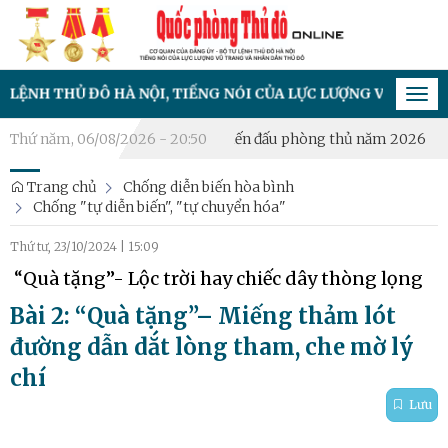
Ủ ĐÔ HÀ NỘI, TIẾNG NÓI CỦA LỰC LƯỢNG VŨ TRANG VÀ NHÂN
Tog
navi
ệt: Khai mạc diễn tập chiến đấu phòng thủ năm 2026
Thứ năm, 06/08/2026 - 20:50
Xã Hưng 
Trang chủ
Chống diễn biến hòa bình
Chống "tự diễn biến", "tự chuyển hóa"
Thứ tư, 23/10/2024
|
15:09
“Quà tặng”- Lộc trời hay chiếc dây thòng lọng
Bài 2: “Quà tặng”– Miếng thảm lót
đường dẫn dắt lòng tham, che mờ lý
chí
Lưu