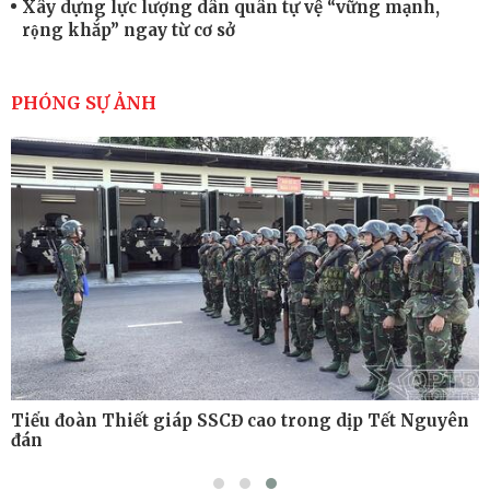
Xây dựng lực lượng dân quân tự vệ “vững mạnh,
rộng khắp” ngay từ cơ sở
Trung đoàn Pháo binh 452: Huấn luyện giỏi nâng
cao sức mạnh chiến đấu
PHÓNG SỰ ẢNH
Tiểu đoàn Thiết giáp hoàn thành tốt diễn tập chiến
thuật có bắn đạn thật
Nơi sinh viên rèn ý trí, luyện kỹ năng
Tiểu đoàn Thiết giáp SSCĐ cao trong dịp Tết Nguyên
đán