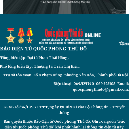
BÁO ĐIỆN TỬ
QUỐC PHÒNG THỦ ĐÔ
Tổng biên tập: Đại
tá Phan Thái Hồng.
Phó tổng biên tập: Thượng tá Trần Thị Hiền.
Trụ sở tòa soạn: Số 8 Phạm Hùng, phường Yên Hòa, Thành phố Hà Nội.
Điện thoại: 069.525340-069.525108; Email:
quocphongthudo@gmail.com.
GPXB số 674/GP-BTTTT, ngày 19/10/2021 của Bộ Thông tin - Truyền
thông.
Bản quyền thuộc Báo điện tử
Quốc phòng Thủ đô. Ghi rõ nguồn "Báo
điện tử Quốc phòng Thủ đô" khi phát hành lại thông tin điện tử này.