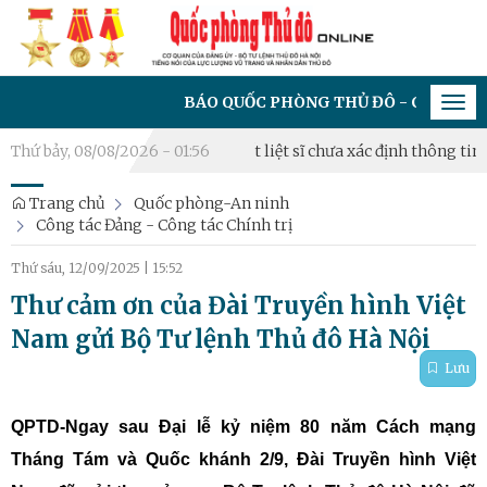
BÁO QUỐC PHÒNG THỦ ĐÔ - CƠ QUAN CỦA ĐẢN
Tog
navi
Thứ bảy, 08/08/2026 - 01:56
Triển khai lấy mẫu hài cốt liệt sĩ chưa xác định thông tin tại 
Trang chủ
Quốc phòng-An ninh
Công tác Đảng - Công tác Chính trị
Thứ sáu, 12/09/2025
|
15:52
Thư cảm ơn của Đài Truyền hình Việt
Nam gửi Bộ Tư lệnh Thủ đô Hà Nội
Lưu
QPTD-Ngay sau Đại lễ kỷ niệm 80 năm Cách mạng
Tháng Tám và Quốc khánh 2/9, Đài Truyền hình Việt