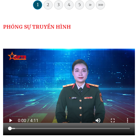
1
2
3
4
5
»
»»
PHÓNG SỰ TRUYỀN HÌNH