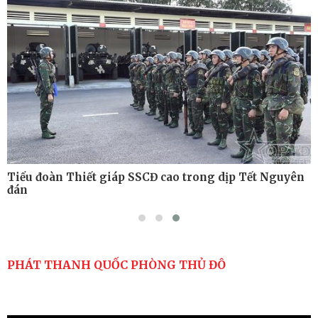
thuật có bắn đạn thật
Nơi sinh viên rèn ý trí, luyện kỹ năng
Tiểu đoàn Thiết giáp SSCĐ cao trong dịp Tết Nguyên
đán
PHÁT THANH QUỐC PHÒNG THỦ ĐÔ