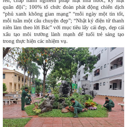
rèn, chấp hành nghiêm pháp luật nhà nước, kỷ luật
quân đội"; 100% tổ chức đoàn phát động chiến dịch
“phủ xanh không gian mạng” “mỗi ngày một tin tốt,
mỗi tuần một câu chuyện đẹp”; “Nhật ký điện tử thanh
niên làm theo lời Bác” với mục tiêu lấy cái đẹp, dẹp cái
xấu tạo môi
trường
lành mạnh để tuổi trẻ sáng tạo
trong thực hiện các nhiệm vụ.