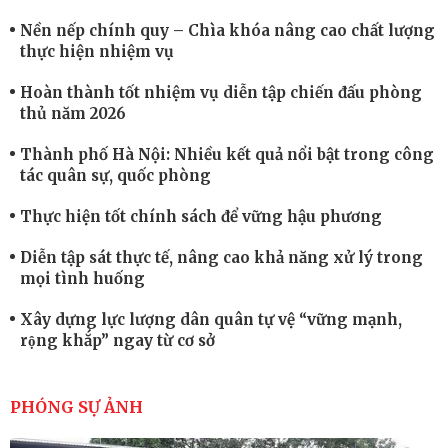
Nền nếp chính quy – Chìa khóa nâng cao chất lượng
thực hiện nhiệm vụ
Hoàn thành tốt nhiệm vụ diễn tập chiến đấu phòng
thủ năm 2026
Thành phố Hà Nội: Nhiều kết quả nổi bật trong công
tác quân sự, quốc phòng
Thực hiện tốt chính sách để vững hậu phương
Diễn tập sát thực tế, nâng cao khả năng xử lý trong
mọi tình huống
Xây dựng lực lượng dân quân tự vệ “vững mạnh,
rộng khắp” ngay từ cơ sở
Trung đoàn Pháo binh 452: Huấn luyện giỏi nâng
cao sức mạnh chiến đấu
PHÓNG SỰ ẢNH
Tiểu đoàn Thiết giáp hoàn thành tốt diễn tập chiến