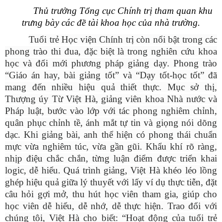
Thủ trưởng Tổng cục Chính trị tham quan khu
trưng bày các đề tài khoa học của nhà trường.
Tuổi trẻ Học viện Chính trị còn nổi bật trong các
phong trào thi đua, đặc biệt là trong nghiên cứu khoa
học và đổi mới phương pháp giảng dạy. Phong trào
“Giáo án hay, bài giảng tốt” và “Dạy tốt-học tốt” đã
mang đến nhiều hiệu quả thiết thực. Mục sở thị,
Thượng úy Từ Việt Hà, giảng viên khoa Nhà nước và
Pháp luật, bước vào lớp với tác phong nghiêm chỉnh,
quân phục chỉnh tề, ánh mắt tự tin và giọng nói dõng
dạc. Khi giảng bài, anh thể hiện có phong thái chuẩn
mực vừa nghiêm túc, vừa gần gũi. Khẩu khí rõ ràng,
nhịp điệu chắc chắn, từng luận điểm được triển khai
logic, dễ hiểu. Quá trình giảng, Việt Hà khéo léo lồng
ghép hiệu quả giữa lý thuyết với lấy ví dụ thực tiễn, đặt
câu hỏi gợi mở, thu hút học viên tham gia, giúp cho
học viên dễ hiểu, dễ nhớ, dễ thực hiện. Trao đổi với
chúng tôi, Việt Hà cho biết: “Hoạt động của tuổi trẻ