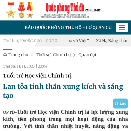
BÁO QUỐC PHÒNG THỦ ĐÔ - CƠ QUAN CỦA ĐẢNG ỦY - BỘ TƯ 
Tog
navi
 khí Thăng Long – Tinh hoa võ Việt”
Thứ hai, 10/08/2026 - 09:20
Xã Hạ Bằng thành lập Tiể
Trang chủ
Thời sự-Chính trị
Quân đội
Thứ ba, 11/11/2025
|
22:04
Tuổi trẻ Học viện Chính trị
Lan tỏa tinh thần xung kích và sáng
tạo
Lưu
Tuổi trẻ Học viện Chính trị là lực lượng xung
QPTĐ-
kích, tiên phong trong mọi hoạt động của nhà
trường. Với tinh thần nhiệt huyết, năng động và