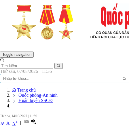
BÁO QUỐC PHÒNG THỦ ĐÔ - CƠ
Toggle navigation
Thứ sáu, 07/08/2026 - 11:36
Trang chủ
Quốc phòng-An ninh
Huấn luyện SSCĐ
Thứ ba, 14/10/2025
|
11:59
|
+
-
A
A
A