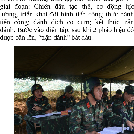
giai đoạn: Chiến đấu tạo thế, cơ động lực
lượng, triển khai đội hình tiến công; thực hành
tiến công; đánh địch co cụm; kết thúc trận
đánh. Bước vào diễn tập,
sau khi 2 pháo hiệu đ
được bắn lên, “trận đánh” bắt đầu.