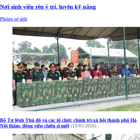
Nơi sinh viên rèn ý trí, luyện kỹ năng
Phóng sự ảnh
Bộ Tư lệnh Thủ đô và các tổ chức chính trị-xã hội thành phố Hà
Nội thăm, động viên chiến sĩ mới
(19/05/2026)