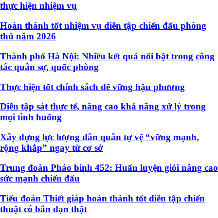
thực hiện nhiệm vụ
Hoàn thành tốt nhiệm vụ diễn tập chiến đấu phòng
thủ năm 2026
Thành phố Hà Nội: Nhiều kết quả nổi bật trong công
tác quân sự, quốc phòng
Thực hiện tốt chính sách để vững hậu phương
Diễn tập sát thực tế, nâng cao khả năng xử lý trong
mọi tình huống
Xây dựng lực lượng dân quân tự vệ “vững mạnh,
rộng khắp” ngay từ cơ sở
Trung đoàn Pháo binh 452: Huấn luyện giỏi nâng cao
sức mạnh chiến đấu
Tiểu đoàn Thiết giáp hoàn thành tốt diễn tập chiến
thuật có bắn đạn thật