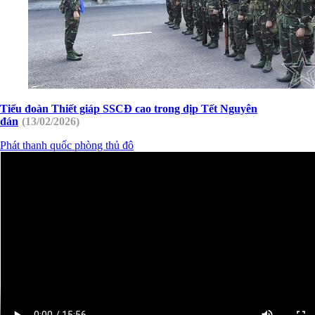
Tiểu đoàn Thiết giáp SSCĐ cao trong dịp Tết Nguyên
đán
(13/02/2026)
Phát thanh quốc phòng thủ đô