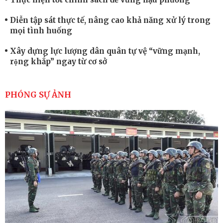
Diễn tập sát thực tế, nâng cao khả năng xử lý trong
mọi tình huống
Xây dựng lực lượng dân quân tự vệ “vững mạnh,
rộng khắp” ngay từ cơ sở
Trung đoàn Pháo binh 452: Huấn luyện giỏi nâng
cao sức mạnh chiến đấu
PHÓNG SỰ ẢNH
Tiểu đoàn Thiết giáp hoàn thành tốt diễn tập chiến
thuật có bắn đạn thật
Nơi sinh viên rèn ý trí, luyện kỹ năng