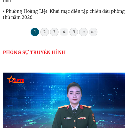
hưu
Phường Hoàng Liệt: Khai mạc diễn tập chiến đấu phòng
thủ năm 2026
1
2
3
4
5
»
»»
PHÓNG SỰ TRUYỀN HÌNH