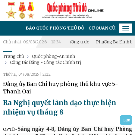
BÁO QUỐC PHÒNG THỦ ĐÔ - CƠ QUAN CỦA ĐẢNG ỦY - BỘ TƯ 
Tog
navi
lập Tiểu đội Dân quân thường trực
Chủ nhật, 09/08/2026 - 10:34
Phường Ba Đình bồi dưỡng k
Trang chủ
Quốc phòng-An ninh
Công tác Đảng - Công tác Chính trị
Thứ hai, 04/08/2025
|
23:12
Đảng ủy Ban Chỉ huy phòng thủ khu vực 5-
Thanh Oai
Ra Nghị quyết lãnh đạo thực hiện
nhiệm vụ tháng 8
Lưu
Sáng ngày 4-8, Đảng ủy Ban Chỉ huy Phòng
QPTĐ-