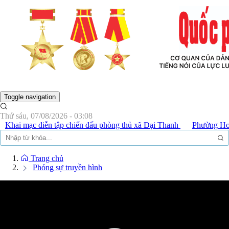
NHÂN DÂN THỦ ĐÔ
Toggle navigation
Thứ sáu, 07/08/2026 - 03:08
hai mạc diễn tập chiến đấu phòng thủ xã Đại Thanh
Phường Hoàng 
Trang chủ
Phóng sự truyền hình