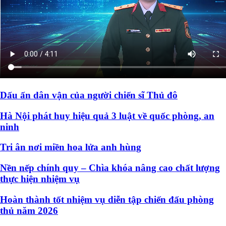
Dấu ấn dân vận của người chiến sĩ Thủ đô
Hà Nội phát huy hiệu quả 3 luật về quốc phòng, an
ninh
Tri ân nơi miền hoa lửa anh hùng
Nền nếp chính quy – Chìa khóa nâng cao chất lượng
thực hiện nhiệm vụ
Hoàn thành tốt nhiệm vụ diễn tập chiến đấu phòng
thủ năm 2026