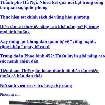
Thành phố Hà Nội: Nhiều kết quả nổi bật trong công
tác quân sự, quốc phòng
Thực hiện tốt chính sách để vững hậu phương
Diễn tập sát thực tế, nâng cao khả năng xử lý trong
mọi tình huống
Xây dựng lực lượng dân quân tự vệ “vững mạnh,
rộng khắp” ngay từ cơ sở
Trung đoàn Pháo binh 452: Huấn luyện giỏi nâng cao
sức mạnh chiến đấu
Tiểu đoàn Thiết giáp hoàn thành tốt diễn tập chiến
thuật có bắn đạn thật
Nơi sinh viên rèn ý trí, luyện kỹ năng
Phóng sự ảnh