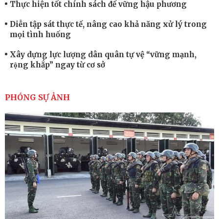
Thực hiện tốt chính sách để vững hậu phương
Diễn tập sát thực tế, nâng cao khả năng xử lý trong
mọi tình huống
Xây dựng lực lượng dân quân tự vệ “vững mạnh,
rộng khắp” ngay từ cơ sở
Trung đoàn Pháo binh 452: Huấn luyện giỏi nâng
cao sức mạnh chiến đấu
PHÓNG SỰ ẢNH
Tiểu đoàn Thiết giáp hoàn thành tốt diễn tập chiến
thuật có bắn đạn thật
Nơi sinh viên rèn ý trí, luyện kỹ năng