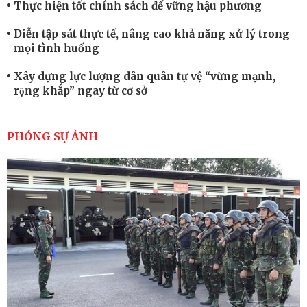
Thực hiện tốt chính sách để vững hậu phương
Diễn tập sát thực tế, nâng cao khả năng xử lý trong
mọi tình huống
Xây dựng lực lượng dân quân tự vệ “vững mạnh,
rộng khắp” ngay từ cơ sở
Trung đoàn Pháo binh 452: Huấn luyện giỏi nâng
cao sức mạnh chiến đấu
PHÓNG SỰ ẢNH
Tiểu đoàn Thiết giáp hoàn thành tốt diễn tập chiến
thuật có bắn đạn thật
Nơi sinh viên rèn ý trí, luyện kỹ năng